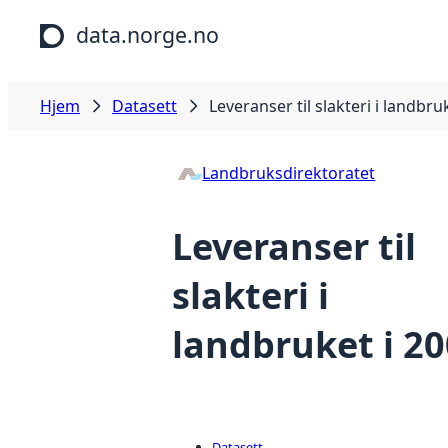
Hopp til hovedinnhold
data.norge.no
Hjem
Datasett
Leveranser til slakteri i landbru
Landbruksdirektoratet
Leveranser til
slakteri i
landbruket i 2
Datasett