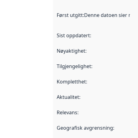
Først utgitt
:
Denne datoen sier når d
Sist oppdatert
:
Nøyaktighet
:
Tilgjengelighet
:
Kompletthet
:
Aktualitet
:
Relevans
:
Geografisk avgrensning
: