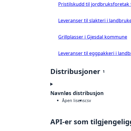
Pristilskudd til jordbruksforetak
Leveranser til slakteri i landbruke
Grillplasser i Gjesdal kommune
Leveranser til eggpakkeri i landb
Distribusjoner
1
Navnløs distribusjon
Åpen lisens
csv
API-er som tilgjengelig