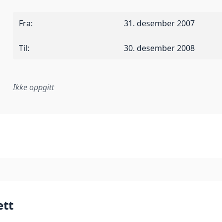
Fra
:
31. desember 2007
Til
:
30. desember 2008
Ikke oppgitt
plementasjonsregel eller annen spesifikasjon, som ligger til
ett