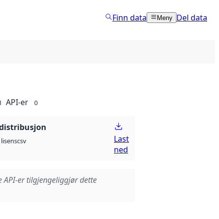
Finn data
Del data
Meny
API-er
1
0
distribusjon
Last
csv
lisens
ned
e API-er tilgjengeliggjør dette