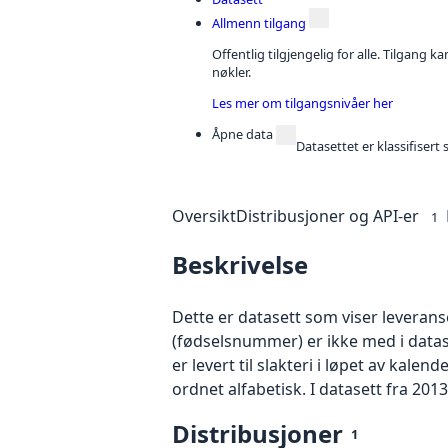
Allmenn tilgang
Offentlig tilgjengelig for alle. Tilgang 
nøkler.
Les mer om tilgangsnivåer her
Åpne data
Datasettet er klassifiser
Oversikt
Distribusjoner og API-er
1
Beskrivelse
Dette er datasett som viser leveranser
(fødselsnummer) er ikke med i data
er levert til slakteri i løpet av kal
ordnet alfabetisk. I datasett fra 201
Distribusjoner
1