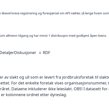
kan likevel kreve registrering og forespørsel om API-nøkler, så lenge hvem som
t som allmenn tilgang og har minst 1 distribusjon med godkjent åpen lisens.
Detaljer
Diskusjoner
RDF
0
 av slakt og ull som er levert fra jordbruksforetak til slakt
settet. For det enkelte foretak vises organisasjonsnumm
enderåret. Dataene inkluderer ikke leieslakt. OBS! I datasett 
3 er kolonnene ordnet etter dyreslag.