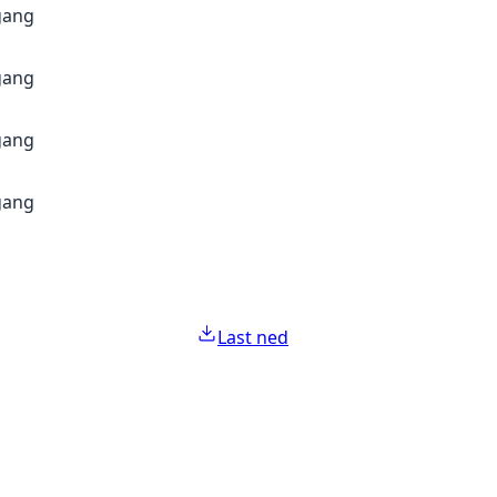
gang
gang
gang
gang
Last ned