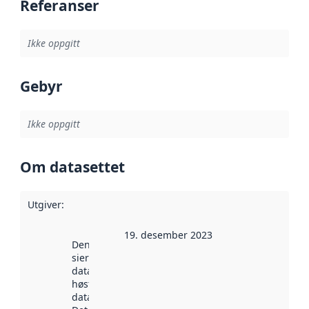
Referanser
Ikke oppgitt
Gebyr
Ikke oppgitt
Om datasettet
Utgiver
:
19. desember 2023
Denne datoen
sier når
datasettet ble
høstet av
data.norge.no.