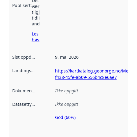
Det kan ha
Publisert
:
vært
tilgjengelig
tidligere
andre steder.
Les mer om
høsting her
Sist oppdatert
:
9. mai 2026
Landingsside
:
https://kartkatalog.geonorge.no/Metad
f438-45fe-8b09-556b4c8e6ae7
Dokumentasjon
:
Ikke oppgitt
Datasettype
:
Ikke oppgitt
God (60%)
Metadatakvalitet
er en indikator
på hvor godt