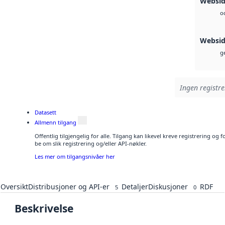
Websi
o
Websi
ge
Ingen registre
Datasett
Allmenn tilgang
Offentlig tilgjengelig for alle. Tilgang kan likevel kreve registrering o
be om slik registrering og/eller API-nøkler.
Les mer om tilgangsnivåer her
Oversikt
Distribusjoner og API-er
Detaljer
Diskusjoner
RDF
5
0
Beskrivelse