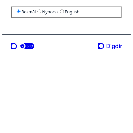
Bokmål
Nynorsk
English
en tjeneste fra