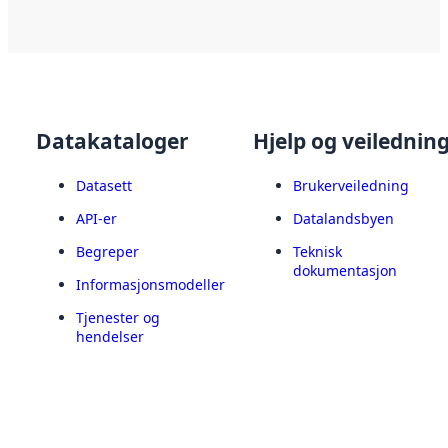
Datakataloger
Hjelp og veilednin
Datasett
Brukerveiledning
API-er
Datalandsbyen
Begreper
Teknisk
dokumentasjon
Informasjonsmodeller
Tjenester og
hendelser