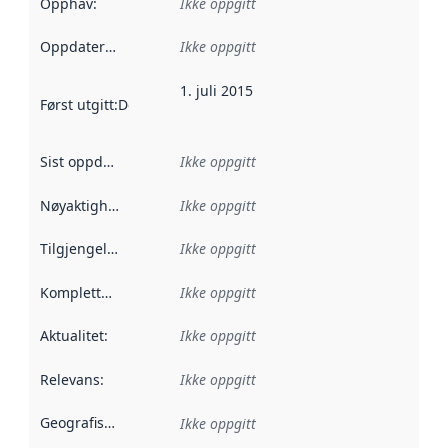
Opphav
:
Ikke oppgitt
Oppdateringsfrekvens
Ikke oppgitt
:
1. juli 2015
Først utgitt
:
Denne datoen sier når dataene i dette datasettet 
Sist oppdatert
:
Ikke oppgitt
Nøyaktighet
:
Ikke oppgitt
Tilgjengelighet
:
Ikke oppgitt
Kompletthet
:
Ikke oppgitt
Aktualitet
:
Ikke oppgitt
Relevans
:
Ikke oppgitt
Geografisk avgrensning
:
Ikke oppgitt