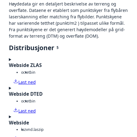
Høydedata gir en detaljert beskrivelse av terreng og
overflate. Dataene er etablert som punktskyer fra flybåren
laserskanning eller matching fra flybilder. Punktskyene
har varierende tetthet (punkt/m2 ) tilpasset ulike formål.
Fra punktskyene er det generert høydemodeller på grid-
format av terreng (DTM) og overflate (DOM).
Distribusjoner
5
Webside ZLAS
octet
bin
Last ned
Webside DTED
octet
bin
Last ned
Webside
laz
vnd.laszip