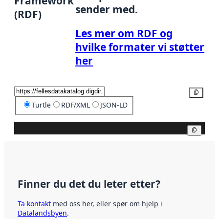
Framework
sender med.
(RDF)
Les mer om RDF og
hvilke formater vi støtter
her
Kopier
Turtle
RDF/XML
JSON-LD
Kopier
Finner du det du leter etter?
Ta kontakt
med oss her, eller spør om hjelp i
Datalandsbyen
.