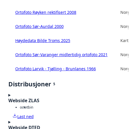
Ortofoto Røyken rektifisert 2008
Norg
Ortofoto Sør-Aurdal 2000
Norg
Høydedata Bilde Troms 2025
Kart
Ortofoto Sør-Varanger midlertidig ortofoto 2021
Norg
Ortofoto Larvik - Tjølling - Brunlanes 1966
Norg
Distribusjoner
5
Webside ZLAS
octet
bin
Last ned
Webside DTED