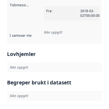
Tidsmessig avgrensning
:
Fra
:
2018-02-
02T00:00:00Z
Ikke oppgitt
I samsvar med
:
Referanse til en implementasjonsregel eller a
Lovhjemler
Ikke oppgitt
Begreper brukt i datasett
Ikke oppgitt