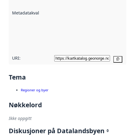
datasettene er
beskrevet ved
Metadatakvalitet
:
hjelp
avmetadata.
Les mer om
metadatakvalitet
her
URI:
Kopier
Tema
Regioner og byer
Nøkkelord
Ikke oppgitt
Diskusjoner på Datalandsbyen
0