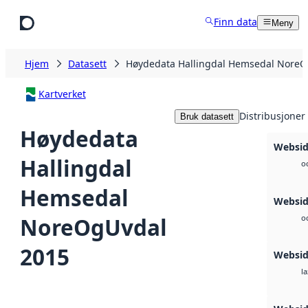
Hopp til hovedinnhold
Finn data
Meny
Hjem
Datasett
Høydedata Hallingdal Hemsedal NoreO
Kartverket
Distribusjoner
Bruk datasett
Høydedata
Websid
Hallingdal
o
Hemsedal
Websid
NoreOgUvdal
o
2015
Websi
la