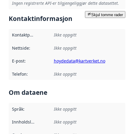
Ingen registrerte API-er tilgjengeliggjør dette datasettet.
Skjul tomme rader
Kontaktinformasjon
Kontaktpunkt
:
Ikke oppgitt
Nettside
:
Ikke oppgitt
E-post
:
hoydedata@kartverket.no
Telefon
:
Ikke oppgitt
Om dataene
Språk
:
Ikke oppgitt
Innholdsleverandører
Ikke oppgitt
: