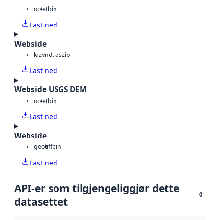
octet
bin
Last ned
Webside
laz
vnd.laszip
Last ned
Webside USGS DEM
octet
bin
Last ned
Webside
geotiff
bin
Last ned
API-er som tilgjengeliggjør dette
0
datasettet