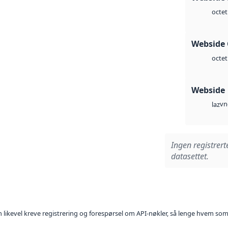
octet
Webside 
octet
Webside
vn
laz
Ingen registrert
datasettet.
kan likevel kreve registrering og forespørsel om API-nøkler, så lenge hvem som