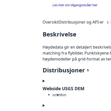
Les mer om tilgangsnivåer her
Oversikt
Distribusjoner og API-er
5
Beskrivelse
Høydedata gir en detaljert beskrivel
matching fra flybilder. Punktskyene 
høydemodeller på grid-format av te
Distribusjoner
5
Webside USGS DEM
octet
bin