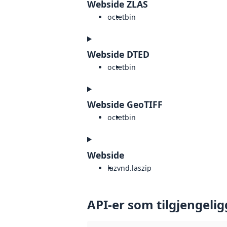
Webside ZLAS
octet
bin
Webside DTED
octet
bin
Webside GeoTIFF
octet
bin
Webside
laz
vnd.laszip
API-er som tilgjengelig