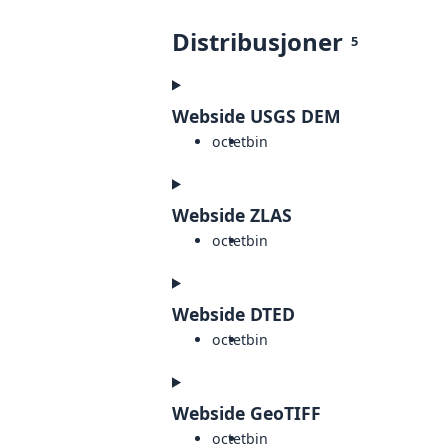
Distribusjoner
5
Webside USGS DEM
octet
bin
Webside ZLAS
octet
bin
Webside DTED
octet
bin
Webside GeoTIFF
octet
bin