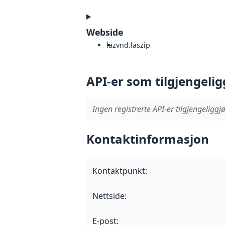
Webside
laz
vnd.laszip
API-er som tilgjengelig
Ingen registrerte API-er tilgjengeliggjø
Kontaktinformasjon
Kontaktpunkt
:
Nettside
:
E-post
: