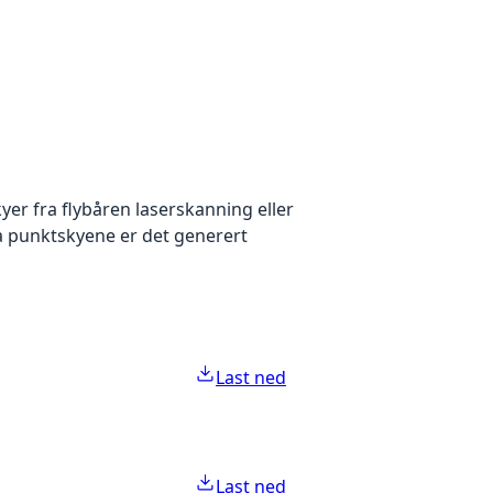
yer fra flybåren laserskanning eller
ra punktskyene er det generert
Last ned
Last ned