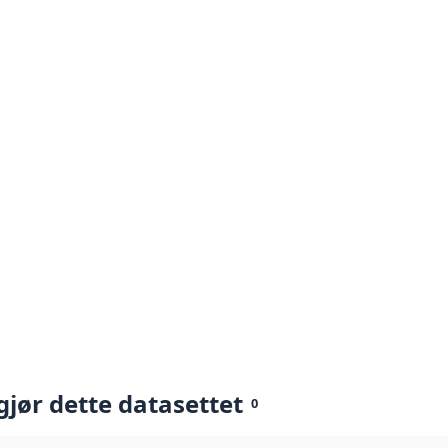
gjør dette datasettet
0