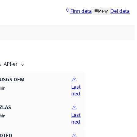
Finn data
Del data
Meny
API-er
5
0
 USGS DEM
Last
bin
ned
ZLAS
Last
bin
ned
 DTED