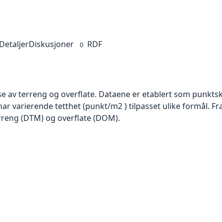
Detaljer
Diskusjoner
RDF
0
se av terreng og overflate. Dataene er etablert som punktsk
har varierende tetthet (punkt/m2 ) tilpasset ulike formål. F
rreng (DTM) og overflate (DOM).