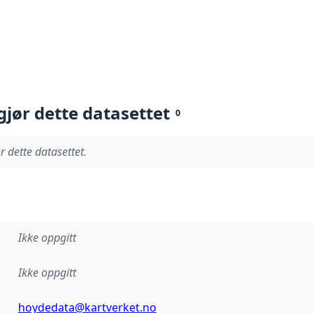
gjør dette datasettet
0
r dette datasettet.
Ikke oppgitt
Ikke oppgitt
hoydedata@kartverket.no