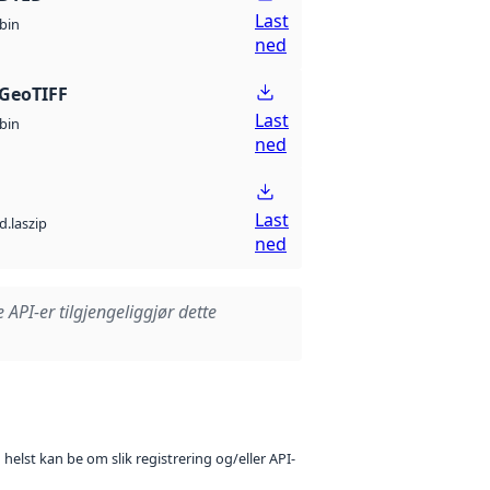
Last
bin
ned
GeoTIFF
Last
bin
ned
Last
d.laszip
ned
e API-er tilgjengeliggjør dette
 helst kan be om slik registrering og/eller API-