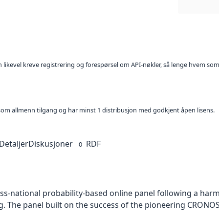
kan likevel kreve registrering og forespørsel om API-nøkler, så lenge hvem som
t som allmenn tilgang og har minst 1 distribusjon med godkjent åpen lisens.
Detaljer
Diskusjoner
RDF
0
ross-national probability-based online panel following a ha
g. The panel built on the success of the pioneering CRONOS