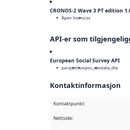
CRONOS-2 Wave 3 PT edition 1.
Åpen lisens
csv
API-er som tilgjengelig
European Social Survey API
parquet
csv
spss_sav
stata_dta
Kontaktinformasjon
Kontaktpunkt
:
Nettside
: