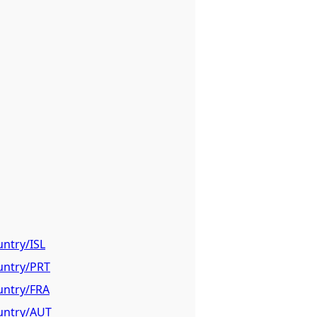
untry/ISL
ountry/PRT
untry/FRA
ountry/AUT