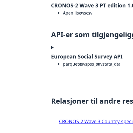
CRONOS-2 Wave 3 PT edition 1.
Åpen lisens
csv
API-er som tilgjengelig
European Social Survey API
parquet
csv
spss_sav
stata_dta
Relasjoner til andre re
CRONOS-2 Wave 3 Country-specif