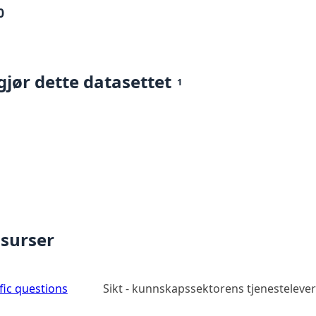
0
gjør dette datasettet
1
ssurser
ic questions
Sikt - kunnskapssektorens tjenesteleve