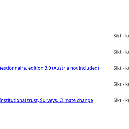
Sikt -
Sikt -
estionnaire, edition 3.0 (Austria not included)
Sikt -
Sikt -
stitutional trust, Surveys, Climate change
Sikt -