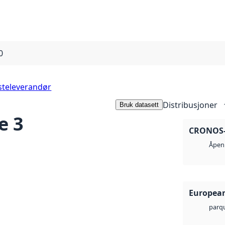
0
steleverandør
Distribusjoner
Bruk datasett
e 3
CRONOS-2
Åpen 
European
parq