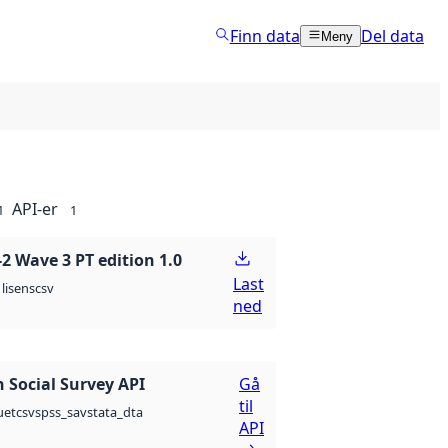
Finn data
Del data
Meny
API-er
1
1
 Wave 3 PT edition 1.0
Last
csv
lisens
ned
 Social Survey API
Gå
til
csv
spss_sav
stata_dta
uet
API