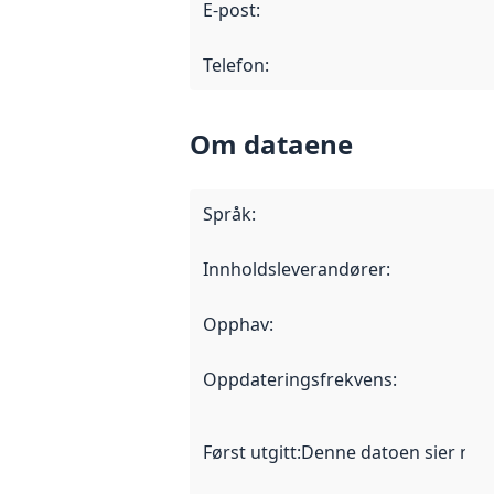
E-post
:
Telefon
:
Om dataene
Språk
:
Innholdsleverandører
:
Opphav
:
Oppdateringsfrekvens
:
Først utgitt
:
Denne datoen sier når d