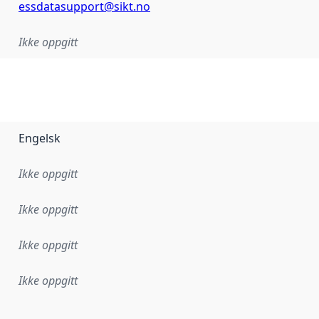
essdatasupport@sikt.no
Ikke oppgitt
Engelsk
Ikke oppgitt
Ikke oppgitt
Ikke oppgitt
Ikke oppgitt
ataene i dette datasettet første gang ble utgitt. Det kan ha