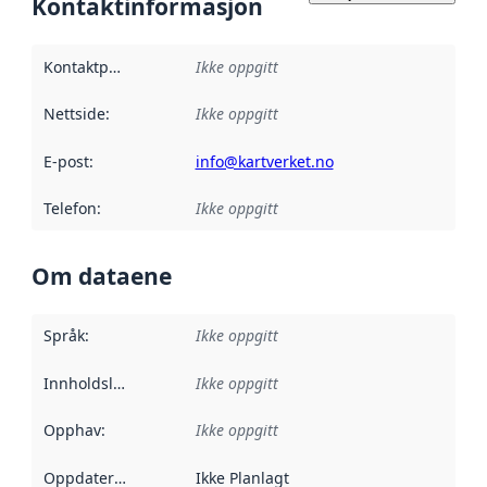
Kontaktinformasjon
Kontaktpunkt
:
Ikke oppgitt
Nettside
:
Ikke oppgitt
E-post
:
info@kartverket.no
Telefon
:
Ikke oppgitt
Om dataene
Språk
:
Ikke oppgitt
Innholdsleverandører
Ikke oppgitt
:
Opphav
:
Ikke oppgitt
Oppdateringsfrekvens
Ikke Planlagt
: