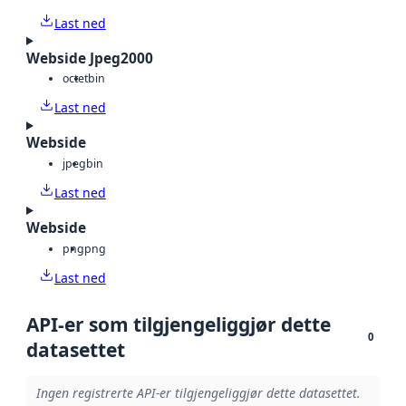
Last ned
Webside Jpeg2000
octet
bin
Last ned
Webside
jpeg
bin
Last ned
Webside
png
png
Last ned
API-er som tilgjengeliggjør dette
0
datasettet
Ingen registrerte API-er tilgjengeliggjør dette datasettet.