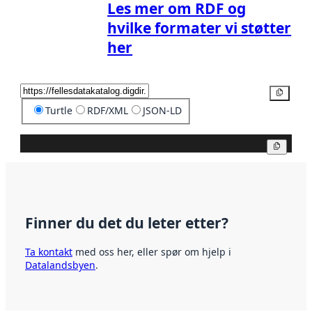
Les mer om RDF og
hvilke formater vi støtter
her
Kopier
Turtle
RDF/XML
JSON-LD
Kopier
Finner du det du leter etter?
Ta kontakt
med oss her, eller spør om hjelp i
Datalandsbyen
.