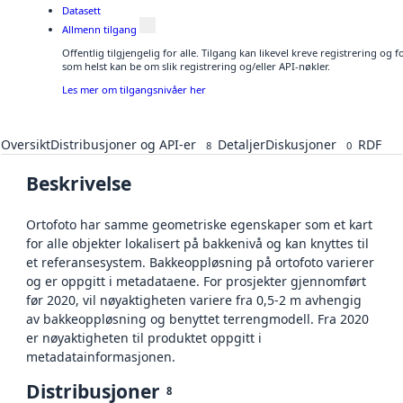
Datasett
Allmenn tilgang
Offentlig tilgjengelig for alle. Tilgang kan likevel kreve registrering og
som helst kan be om slik registrering og/eller API-nøkler.
Les mer om tilgangsnivåer her
Oversikt
Distribusjoner og API-er
Detaljer
Diskusjoner
RDF
8
0
Beskrivelse
Ortofoto har samme geometriske egenskaper som et kart
for alle objekter lokalisert på bakkenivå og kan knyttes til
et referansesystem. Bakkeoppløsning på ortofoto varierer
og er oppgitt i metadataene. For prosjekter gjennomført
før 2020, vil nøyaktigheten variere fra 0,5-2 m avhengig
av bakkeoppløsning og benyttet terrengmodell. Fra 2020
er nøyaktigheten til produktet oppgitt i
metadatainformasjonen.
Distribusjoner
8