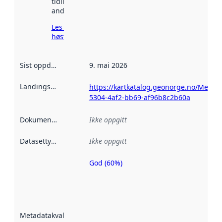
tidligere
andre steder.
Les mer om
høsting her
Sist oppdatert
:
9. mai 2026
Landingsside
:
https://kartkatalog.geonorge.no/Metad
5304-4af2-bb69-af96b8c2b60a
Dokumentasjon
:
Ikke oppgitt
Datasettype
:
Ikke oppgitt
God (60%)
Metadatakvalitet
er en indikator
på hvor godt
datasettene er
beskrevet ved
Metadatakvalitet
:
hjelp