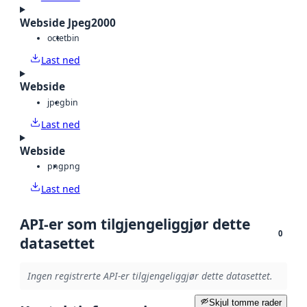
Webside Jpeg2000
octet
bin
Last ned
Webside
jpeg
bin
Last ned
Webside
png
png
Last ned
API-er som tilgjengeliggjør dette
0
datasettet
Ingen registrerte API-er tilgjengeliggjør dette datasettet.
Skjul tomme rader