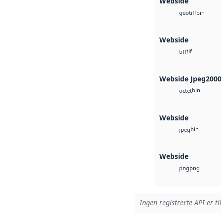
Webside
bin
geotiff
Webside
tif
tiff
Webside Jpeg200
bin
octet
Webside
bin
jpeg
Webside
png
png
Ingen registrerte API-er ti