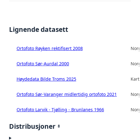
Lignende datasett
Ortofoto Røyken rektifisert 2008
Norg
Ortofoto Sør-Aurdal 2000
Norg
Høydedata Bilde Troms 2025
Kart
Ortofoto Sør-Varanger midlertidig ortofoto 2021
Norg
Ortofoto Larvik - Tjølling - Brunlanes 1966
Norg
Distribusjoner
8