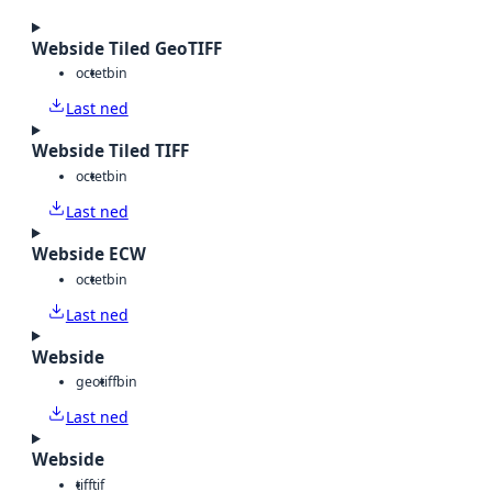
Webside Tiled GeoTIFF
octet
bin
Last ned
Webside Tiled TIFF
octet
bin
Last ned
Webside ECW
octet
bin
Last ned
Webside
geotiff
bin
Last ned
Webside
tiff
tif