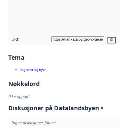
avmetadata.
Les mer om
metadatakvalitet
her
URI:
Kopier
Tema
Regioner og byer
Nøkkelord
Ikke oppgitt
Diskusjoner på Datalandsbyen
0
Ingen diskusjoner funnet