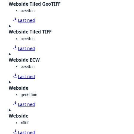
Webside Tiled GeoTIFF
octet
bin
Last ned
Webside Tiled TIFF
octet
bin
Last ned
Webside ECW
octet
bin
Last ned
Webside
geotiff
bin
Last ned
Webside
tiff
tif
Last ned