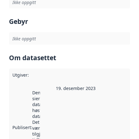
Ikke oppgitt
Gebyr
Ikke oppgitt
Om datasettet
Utgiver
:
19. desember 2023
Denne datoen
sier når
datasettet ble
høstet av
data.norge.no.
Det kan ha
Publisert
:
vært
tilgjengelig