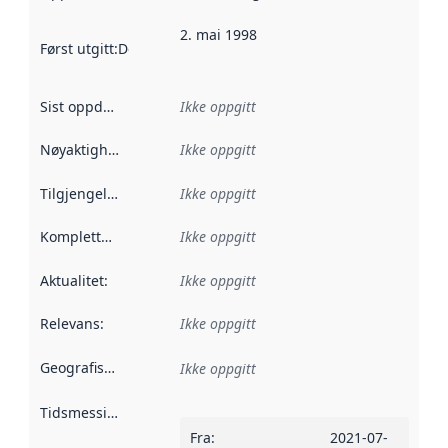
2. mai 1998
Først utgitt
:
Denne datoen sier når dataene i dette datasettet 
Sist oppdatert
:
Ikke oppgitt
Nøyaktighet
:
Ikke oppgitt
Tilgjengelighet
:
Ikke oppgitt
Kompletthet
:
Ikke oppgitt
Aktualitet
:
Ikke oppgitt
Relevans
:
Ikke oppgitt
Geografisk avgrensning
:
Ikke oppgitt
Tidsmessig avgrensning
:
Fra
:
2021-07-