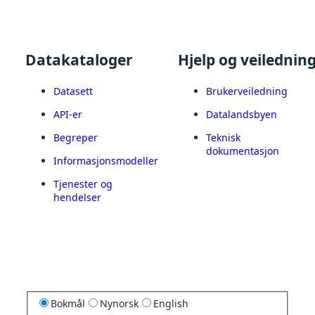
Datakataloger
Hjelp og veilednin
Datasett
Brukerveiledning
API-er
Datalandsbyen
Begreper
Teknisk
dokumentasjon
Informasjonsmodeller
Tjenester og
hendelser
Bokmål
Nynorsk
English