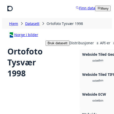
Hopp til hovedinnhold
Finn data
Meny
Hjem
Datasett
Ortofoto Tysvær 1998
Norge i bilder
Distribusjoner
API-er
Bruk datasett
8
Ortofoto
Webside Tiled Ge
Tysvær
bin
octet
1998
Webside Tiled TIF
bin
octet
Webside ECW
bin
octet