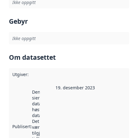
Ikke oppgitt
Gebyr
Ikke oppgitt
Om datasettet
Utgiver
:
19. desember 2023
Denne datoen
sier når
datasettet ble
høstet av
data.norge.no.
Det kan ha
Publisert
:
vært
tilgjengelig