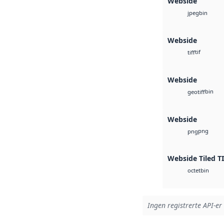
Webside
bin
jpeg
Webside
tif
tiff
Webside
bin
geotiff
Webside
png
png
Webside Tiled T
bin
octet
Ingen registrerte API-er 