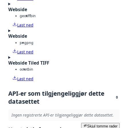
Webside
geotiff
bin
Last ned
Webside
png
png
Last ned
Webside Tiled TIFF
octet
bin
Last ned
API-er som tilgjengeliggjør dette
0
datasettet
Ingen registrerte API-er tilgjengeliggjør dette datasettet.
Skjul tomme rader