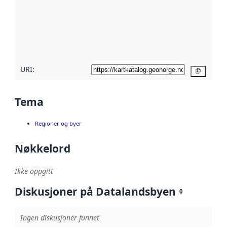
avmetadata.
Les mer om
metadatakvalitet
her
URI:
Kopier
Tema
Regioner og byer
Nøkkelord
Ikke oppgitt
Diskusjoner på Datalandsbyen
0
Ingen diskusjoner funnet