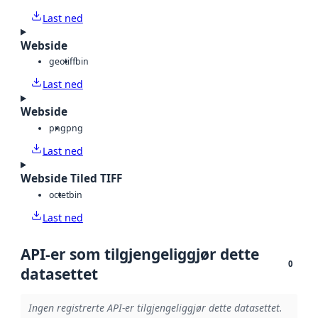
Last ned
Webside
geotiff
bin
Last ned
Webside
png
png
Last ned
Webside Tiled TIFF
octet
bin
Last ned
API-er som tilgjengeliggjør dette
0
datasettet
Ingen registrerte API-er tilgjengeliggjør dette datasettet.