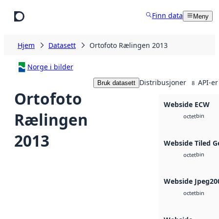
Hopp til hovedinnhold
Finn data
Meny
Hjem
Datasett
Ortofoto Rælingen 2013
Norge i bilder
Distribusjoner
API-er
Bruk datasett
8
Ortofoto
Webside ECW
Rælingen
bin
octet
2013
Webside Tiled G
bin
octet
Webside Jpeg20
bin
octet