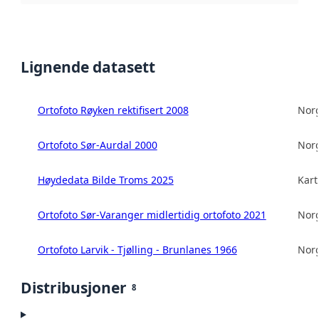
Lignende datasett
Ortofoto Røyken rektifisert 2008
Norg
Ortofoto Sør-Aurdal 2000
Norg
Høydedata Bilde Troms 2025
Kart
Ortofoto Sør-Varanger midlertidig ortofoto 2021
Norg
Ortofoto Larvik - Tjølling - Brunlanes 1966
Norg
Distribusjoner
8