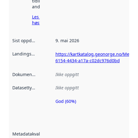
tidligere
andre steder.
Les mer om
høsting her
Sist oppdatert
:
9. mai 2026
Landingsside
:
https://kartkatalog.geonorge.no/Metad
6154-4434-a17a-c02dc976d0bd
Dokumentasjon
:
Ikke oppgitt
Datasettype
:
Ikke oppgitt
God (60%)
Metadatakvalitet
er en indikator
på hvor godt
datasettene er
beskrevet ved
Metadatakvalitet
:
hjelp