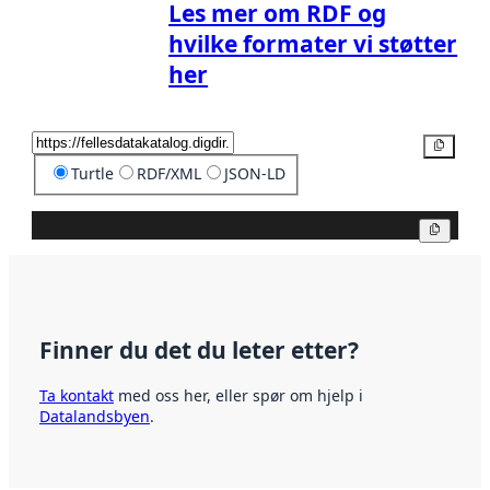
Les mer om RDF og
hvilke formater vi støtter
her
Kopier
Turtle
RDF/XML
JSON-LD
Kopier
Finner du det du leter etter?
Ta kontakt
med oss her, eller spør om hjelp i
Datalandsbyen
.