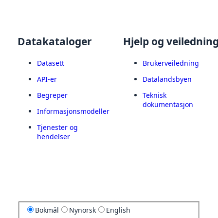
Datakataloger
Hjelp og veilednin
Datasett
Brukerveiledning
API-er
Datalandsbyen
Begreper
Teknisk
dokumentasjon
Informasjonsmodeller
Tjenester og
hendelser
Bokmål
Nynorsk
English