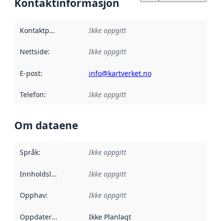
Kontaktinformasjon
Kontaktpunkt
:
Ikke oppgitt
Nettside
:
Ikke oppgitt
E-post
:
info@kartverket.no
Telefon
:
Ikke oppgitt
Om dataene
Språk
:
Ikke oppgitt
Innholdsleverandører
Ikke oppgitt
:
Opphav
:
Ikke oppgitt
Oppdateringsfrekvens
Ikke Planlagt
: