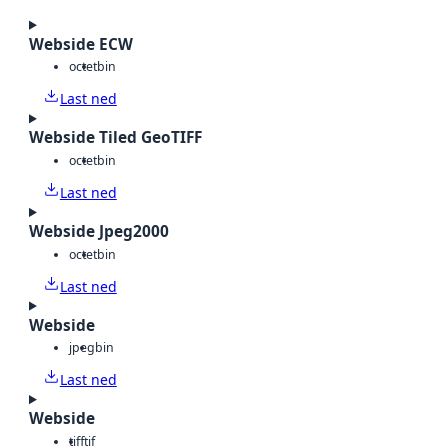
Webside ECW
octet
bin
Last ned
Webside Tiled GeoTIFF
octet
bin
Last ned
Webside Jpeg2000
octet
bin
Last ned
Webside
jpeg
bin
Last ned
Webside
tiff
tif