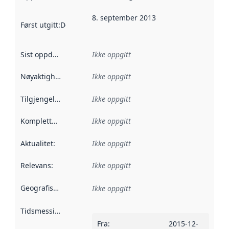
8. september 2013
Først utgitt
:
Denne datoen sier når dataene i dette datasettet 
Sist oppdatert
:
Ikke oppgitt
Nøyaktighet
:
Ikke oppgitt
Tilgjengelighet
:
Ikke oppgitt
Kompletthet
:
Ikke oppgitt
Aktualitet
:
Ikke oppgitt
Relevans
:
Ikke oppgitt
Geografisk avgrensning
:
Ikke oppgitt
Tidsmessig avgrensning
:
Fra
:
2015-12-