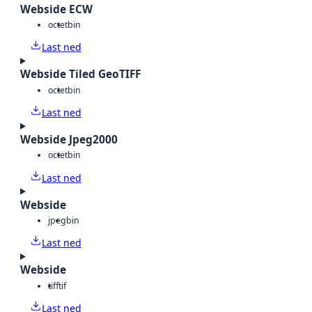
Webside ECW
octet
bin
Last ned
Webside Tiled GeoTIFF
octet
bin
Last ned
Webside Jpeg2000
octet
bin
Last ned
Webside
jpeg
bin
Last ned
Webside
tiff
tif
Last ned