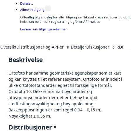
Datasett
Allmenn tilgang
Offentlig tilgjengelig for alle. Tilgang kan likevel kreve registrering o
helst kan be om slik registrering og/eller API-nøkler.
Les mer om tilgangsnivåer her
Oversikt
Distribusjoner og API-er
Detaljer
Diskusjoner
RDF
8
0
Beskrivelse
Ortofoto har samme geometriske egenskaper som et kart
og kan knyttes til et referansesystem. Ortofoto er inndelt i
ulike ortofotostandarder egnet til forskjellige formål.
Ortofoto 10: Dekker normalt byområder og
utbyggingsområder der det er behov for god
stedfestingsnøyaktighet og høy oppløsning.
Bakkeoppløsningen er som regel 0,04 – 0,15 m.
Nøyaktighet ± 0.35 m.
Distribusjoner
8