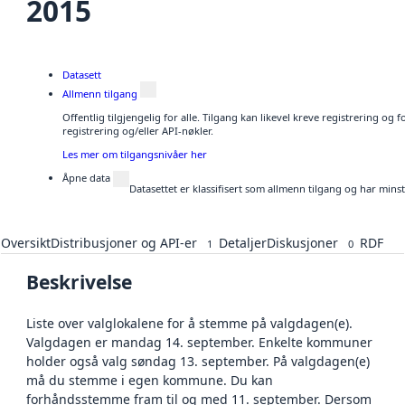
2015
Datasett
Allmenn tilgang
Offentlig tilgjengelig for alle. Tilgang kan likevel kreve registrering o
registrering og/eller API-nøkler.
Les mer om tilgangsnivåer her
Åpne data
Datasettet er klassifisert som allmenn tilgang og har mins
Oversikt
Distribusjoner og API-er
Detaljer
Diskusjoner
RDF
1
0
Beskrivelse
Liste over valglokalene for å stemme på valgdagen(e).
Valgdagen er mandag 14. september. Enkelte kommuner
holder også valg søndag 13. september. På valgdagen(e)
må du stemme i egen kommune. Du kan
forhåndsstemme fram til og med 11. september. Dersom