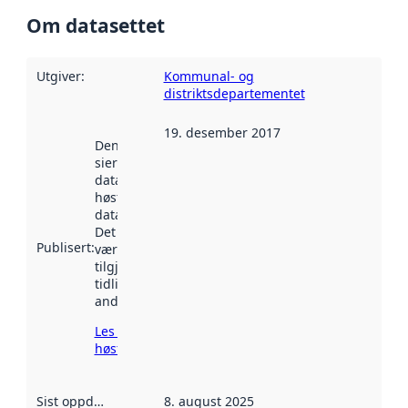
Om datasettet
Utgiver
:
Kommunal- og
distriktsdepartementet
19. desember 2017
Denne datoen
sier når
datasettet ble
høstet av
data.norge.no.
Det kan ha
Publisert
:
vært
tilgjengelig
tidligere
andre steder.
Les mer om
høsting her
Sist oppdatert
:
8. august 2025