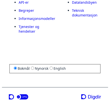
API-er
Datalandsbyen
Begreper
Teknisk
dokumentasjon
Informasjonsmodeller
Tjenester og
hendelser
Bokmål
Nynorsk
English
en tjeneste fra