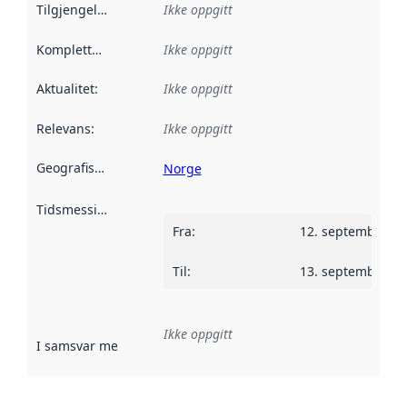
Tilgjengelighet
:
Ikke oppgitt
Kompletthet
:
Ikke oppgitt
Aktualitet
:
Ikke oppgitt
Relevans
:
Ikke oppgitt
Geografisk avgrensning
:
Norge
Tidsmessig avgrensning
:
Fra
:
12. september 2
Til
:
13. september 2
Ikke oppgitt
I samsvar med
:
Referanse til en implementasjonsregel eller a