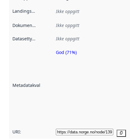
Landingsside
:
Ikke oppgitt
Dokumentasjon
:
Ikke oppgitt
Datasettype
:
Ikke oppgitt
God (71%)
Metadatakvalitet
er en indikator
på hvor godt
datasettene er
beskrevet ved
Metadatakvalitet
:
hjelp
avmetadata.
Les mer om
metadatakvalitet
her
URI:
Kopier