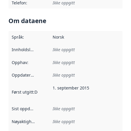
Telefon
:
Ikke oppgitt
Om dataene
Språk
:
Norsk
Innholdsleverandører
Ikke oppgitt
:
Opphav
:
Ikke oppgitt
Oppdateringsfrekvens
Ikke oppgitt
:
1. september 2015
Først utgitt
:
Denne datoen sier når dataene i dette datasettet 
Sist oppdatert
:
Ikke oppgitt
Nøyaktighet
:
Ikke oppgitt