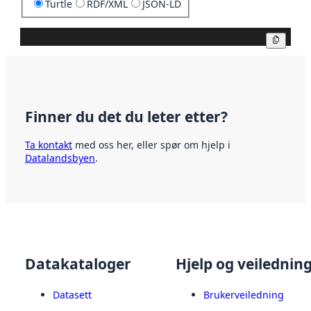
Turtle
RDF/XML
JSON-LD
Kopier
Finner du det du leter etter?
Ta kontakt
med oss her, eller spør om hjelp i
Datalandsbyen
.
Datakataloger
Hjelp og veilednin
Datasett
Brukerveiledning