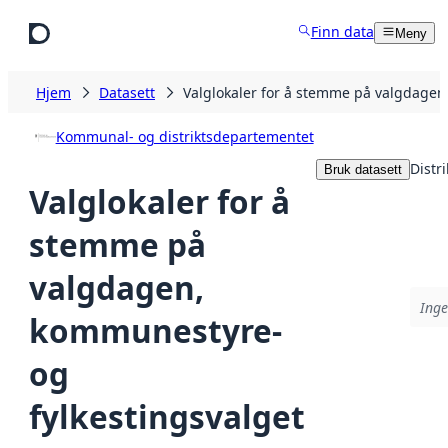
Hopp til hovedinnhold
Finn data
Meny
Hjem
Datasett
Valglokaler for å stemme på valgdagen
Kommunal- og distriktsdepartementet
Distr
Bruk datasett
Valglokaler for å
stemme på
valgdagen,
Inge
kommunestyre-
og
fylkestingsvalget