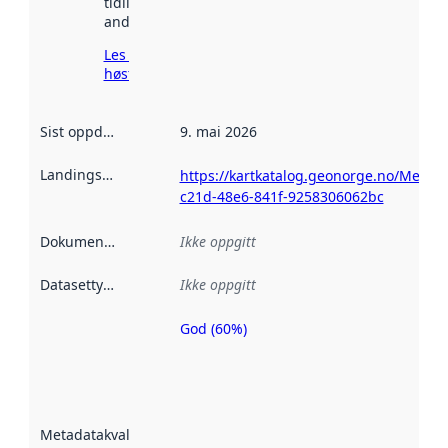
tidligere
andre steder.
Les mer om
høsting her
Sist oppdatert
:
9. mai 2026
Landingsside
:
https://kartkatalog.geonorge.no/Metad
c21d-48e6-841f-9258306062bc
Dokumentasjon
:
Ikke oppgitt
Datasettype
:
Ikke oppgitt
God (60%)
Metadatakvalitet
er en indikator
på hvor godt
datasettene er
beskrevet ved
Metadatakvalitet
:
hjelp