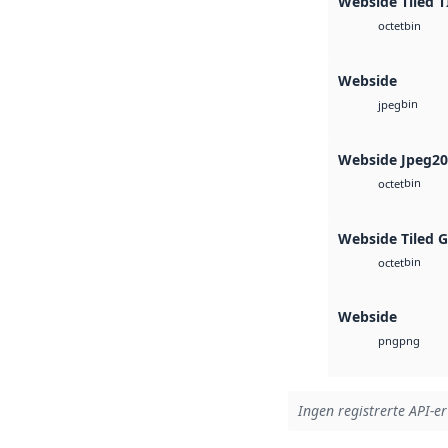
Webside Tiled T
bin
octet
Webside
bin
jpeg
Webside Jpeg2
bin
octet
Webside Tiled 
bin
octet
Webside
png
png
Ingen registrerte API-er