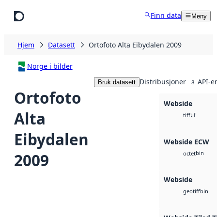
Hopp til hovedinnhold
Finn data
Meny
Hjem
Datasett
Ortofoto Alta Eibydalen 2009
Norge i bilder
Distribusjoner
API-e
Bruk datasett
8
Ortofoto
Webside
Alta
tif
tiff
Eibydalen
Webside ECW
bin
2009
octet
Webside
bin
geotiff