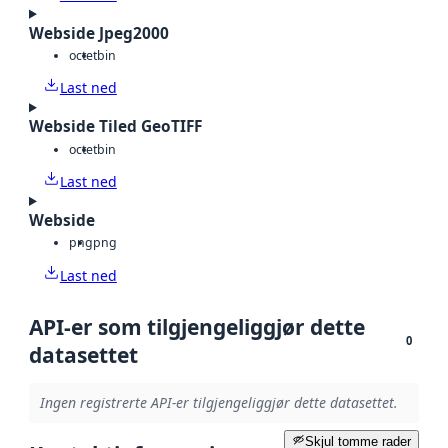
Webside Jpeg2000
octet
bin
Last ned
Webside Tiled GeoTIFF
octet
bin
Last ned
Webside
png
png
Last ned
API-er som tilgjengeliggjør dette
0
datasettet
Ingen registrerte API-er tilgjengeliggjør dette datasettet.
Skjul tomme rader