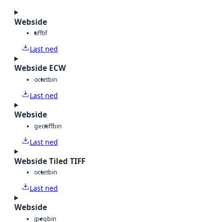
Webside
tiff
tif
Last ned
Webside ECW
octet
bin
Last ned
Webside
geotiff
bin
Last ned
Webside Tiled TIFF
octet
bin
Last ned
Webside
jpeg
bin