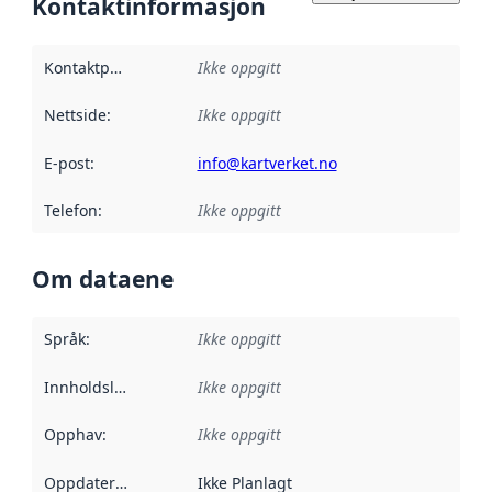
Kontaktinformasjon
Kontaktpunkt
:
Ikke oppgitt
Nettside
:
Ikke oppgitt
E-post
:
info@kartverket.no
Telefon
:
Ikke oppgitt
Om dataene
Språk
:
Ikke oppgitt
Innholdsleverandører
Ikke oppgitt
:
Opphav
:
Ikke oppgitt
Oppdateringsfrekvens
Ikke Planlagt
: