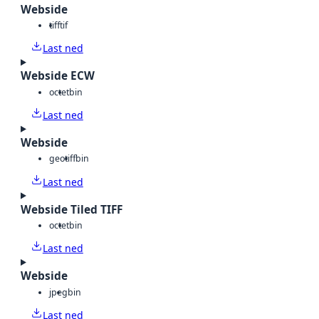
Webside
tiff
tif
Last ned
Webside ECW
octet
bin
Last ned
Webside
geotiff
bin
Last ned
Webside Tiled TIFF
octet
bin
Last ned
Webside
jpeg
bin
Last ned