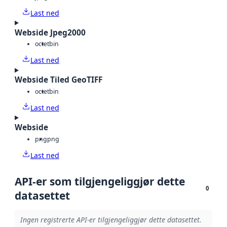
Last ned
Webside Jpeg2000
octet
bin
Last ned
Webside Tiled GeoTIFF
octet
bin
Last ned
Webside
png
png
Last ned
API-er som tilgjengeliggjør dette
0
datasettet
Ingen registrerte API-er tilgjengeliggjør dette datasettet.