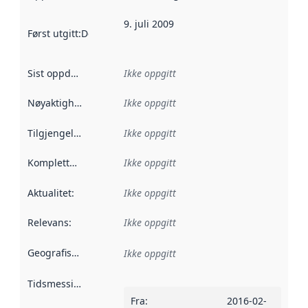
9. juli 2009
Først utgitt
:
Denne datoen sier når dataene i dette datasettet 
Sist oppdatert
:
Ikke oppgitt
Nøyaktighet
:
Ikke oppgitt
Tilgjengelighet
:
Ikke oppgitt
Kompletthet
:
Ikke oppgitt
Aktualitet
:
Ikke oppgitt
Relevans
:
Ikke oppgitt
Geografisk avgrensning
:
Ikke oppgitt
Tidsmessig avgrensning
:
Fra
:
2016-02-