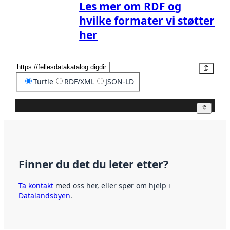
Les mer om RDF og
hvilke formater vi støtter
her
Kopier
Turtle
RDF/XML
JSON-LD
Kopier
Finner du det du leter etter?
Ta kontakt
med oss her, eller spør om hjelp i
Datalandsbyen
.