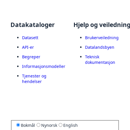
Datakataloger
Hjelp og veilednin
Datasett
Brukerveiledning
API-er
Datalandsbyen
Begreper
Teknisk
dokumentasjon
Informasjonsmodeller
Tjenester og
hendelser
Bokmål
Nynorsk
English