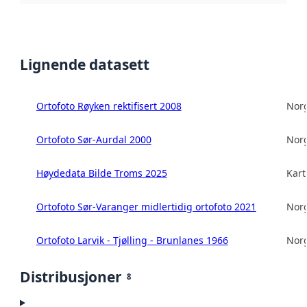
Lignende datasett
Ortofoto Røyken rektifisert 2008
Norg
Ortofoto Sør-Aurdal 2000
Norg
Høydedata Bilde Troms 2025
Kart
Ortofoto Sør-Varanger midlertidig ortofoto 2021
Norg
Ortofoto Larvik - Tjølling - Brunlanes 1966
Norg
Distribusjoner
8