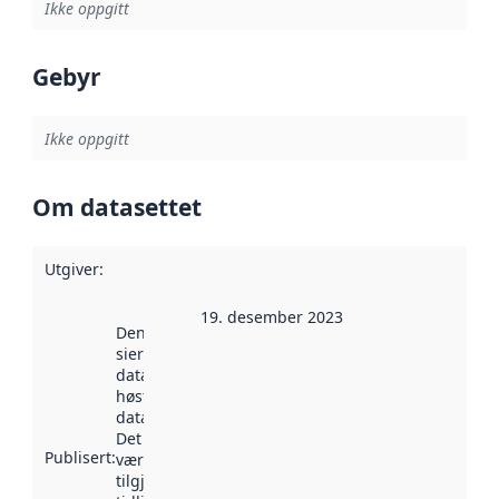
Ikke oppgitt
Gebyr
Ikke oppgitt
Om datasettet
Utgiver
:
19. desember 2023
Denne datoen
sier når
datasettet ble
høstet av
data.norge.no.
Det kan ha
Publisert
:
vært
tilgjengelig