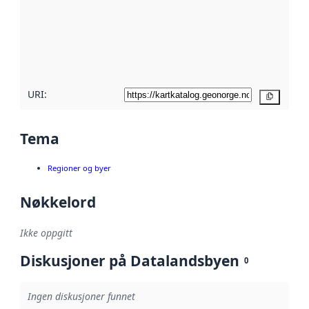
avmetadata.
Les mer om
metadatakvalitet
her
URI:
Kopier
Tema
Regioner og byer
Nøkkelord
Ikke oppgitt
Diskusjoner på Datalandsbyen
0
Ingen diskusjoner funnet