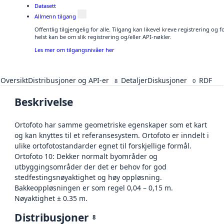
Datasett
Allmenn tilgang
Offentlig tilgjengelig for alle. Tilgang kan likevel kreve registrering o
helst kan be om slik registrering og/eller API-nøkler.
Les mer om tilgangsnivåer her
Oversikt
Distribusjoner og API-er
Detaljer
Diskusjoner
RDF
8
0
Beskrivelse
Ortofoto har samme geometriske egenskaper som et kart
og kan knyttes til et referansesystem. Ortofoto er inndelt i
ulike ortofotostandarder egnet til forskjellige formål.
Ortofoto 10: Dekker normalt byområder og
utbyggingsområder der det er behov for god
stedfestingsnøyaktighet og høy oppløsning.
Bakkeoppløsningen er som regel 0,04 – 0,15 m.
Nøyaktighet ± 0.35 m.
Distribusjoner
8