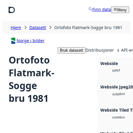
Hopp til hovedinnhold
Finn data
Meny
Hjem
Datasett
Ortofoto Flatmark-Sogge bru 1981
Norge i bilder
Distribusjoner
API-e
Bruk datasett
8
Ortofoto
Webside
Flatmark-
tif
tiff
Sogge
Webside Jpeg2
bin
bru 1981
octet
Webside Tiled T
bin
octet