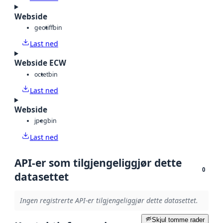
Webside
geotiff
bin
Last ned
Webside ECW
octet
bin
Last ned
Webside
jpeg
bin
Last ned
API-er som tilgjengeliggjør dette
0
datasettet
Ingen registrerte API-er tilgjengeliggjør dette datasettet.
Skjul tomme rader