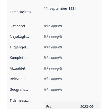
11. september 1981
Først utgitt
:
Denne datoen sier når dataene i dette datasettet 
Sist oppdatert
:
Ikke oppgitt
Nøyaktighet
:
Ikke oppgitt
Tilgjengelighet
:
Ikke oppgitt
Kompletthet
:
Ikke oppgitt
Aktualitet
:
Ikke oppgitt
Relevans
:
Ikke oppgitt
Geografisk avgrensning
:
Ikke oppgitt
Tidsmessig avgrensning
:
Fra
:
2023-06-