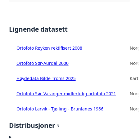
Lignende datasett
Ortofoto Røyken rektifisert 2008
Norg
Ortofoto Sør-Aurdal 2000
Norg
Høydedata Bilde Troms 2025
Kart
Ortofoto Sør-Varanger midlertidig ortofoto 2021
Norg
Ortofoto Larvik - Tjølling - Brunlanes 1966
Norg
Distribusjoner
8