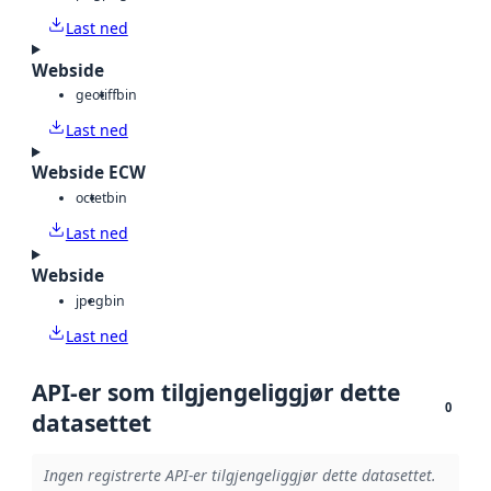
Last ned
Webside
geotiff
bin
Last ned
Webside ECW
octet
bin
Last ned
Webside
jpeg
bin
Last ned
API-er som tilgjengeliggjør dette
0
datasettet
Ingen registrerte API-er tilgjengeliggjør dette datasettet.