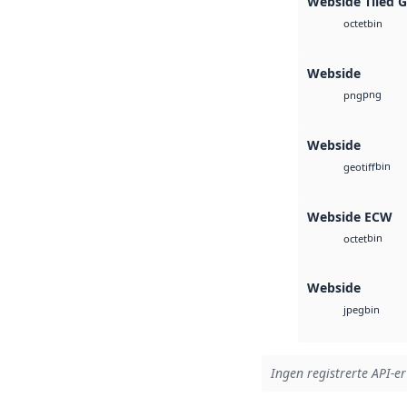
Webside Tiled 
bin
octet
Webside
png
png
Webside
bin
geotiff
Webside ECW
bin
octet
Webside
bin
jpeg
Ingen registrerte API-er