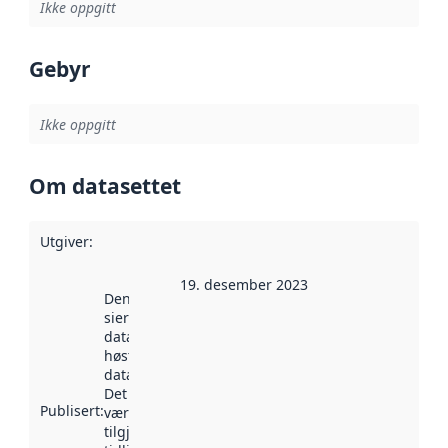
Ikke oppgitt
Gebyr
Ikke oppgitt
Om datasettet
Utgiver
:
19. desember 2023
Denne datoen
sier når
datasettet ble
høstet av
data.norge.no.
Det kan ha
Publisert
:
vært
tilgjengelig