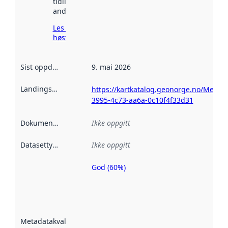
tidligere
andre steder.
Les mer om
høsting her
Sist oppdatert
:
9. mai 2026
Landingsside
:
https://kartkatalog.geonorge.no/Metad
3995-4c73-aa6a-0c10f4f33d31
Dokumentasjon
:
Ikke oppgitt
Datasettype
:
Ikke oppgitt
God (60%)
Metadatakvalitet
er en indikator
på hvor godt
datasettene er
beskrevet ved
Metadatakvalitet
:
hjelp