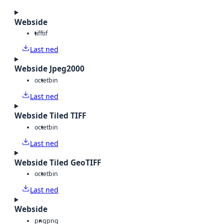
Webside
tiff
tif
Last ned
Webside Jpeg2000
octet
bin
Last ned
Webside Tiled TIFF
octet
bin
Last ned
Webside Tiled GeoTIFF
octet
bin
Last ned
Webside
png
png