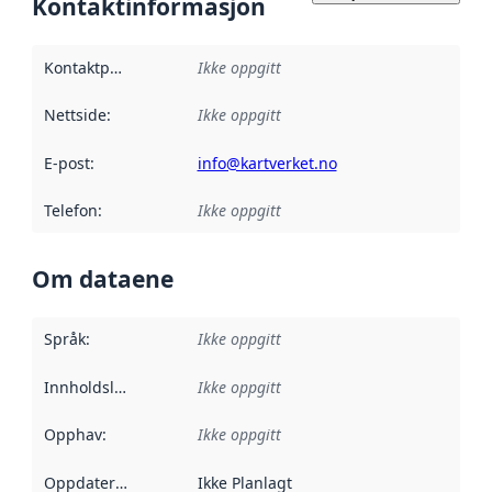
Kontaktinformasjon
Kontaktpunkt
:
Ikke oppgitt
Nettside
:
Ikke oppgitt
E-post
:
info@kartverket.no
Telefon
:
Ikke oppgitt
Om dataene
Språk
:
Ikke oppgitt
Innholdsleverandører
Ikke oppgitt
:
Opphav
:
Ikke oppgitt
Oppdateringsfrekvens
Ikke Planlagt
: