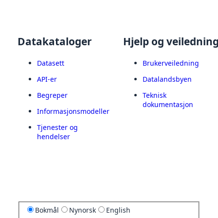
Datakataloger
Hjelp og veilednin
Datasett
Brukerveiledning
API-er
Datalandsbyen
Begreper
Teknisk
dokumentasjon
Informasjonsmodeller
Tjenester og
hendelser
Bokmål
Nynorsk
English