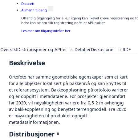
Datasett
Allmenn tilgang
Offentlig tilgjengelig for alle. Tilgang kan likevel kreve registrering o
helst kan be om slik registrering og/eller API-nøkler.
Les mer om tilgangsnivåer her
Oversikt
Distribusjoner og API-er
Detaljer
Diskusjoner
RDF
8
0
Beskrivelse
Ortofoto har samme geometriske egenskaper som et kart
for alle objekter lokalisert på bakkenivå og kan knyttes til
et referansesystem. Bakkeoppløsning på ortofoto varierer
og er oppgitt i metadataene. For prosjekter gjennomført
før 2020, vil nøyaktigheten variere fra 0,5-2 m avhengig
av bakkeoppløsning og benyttet terrengmodell. Fra 2020
er nøyaktigheten til produktet oppgitt i
metadatainformasjonen.
Distribusjoner
8