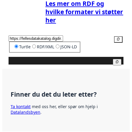
Les mer om RDF og
hvilke formater vi støtter
her
Kopier
Turtle
RDF/XML
JSON-LD
Kopier
Finner du det du leter etter?
Ta kontakt
med oss her, eller spør om hjelp i
Datalandsbyen
.