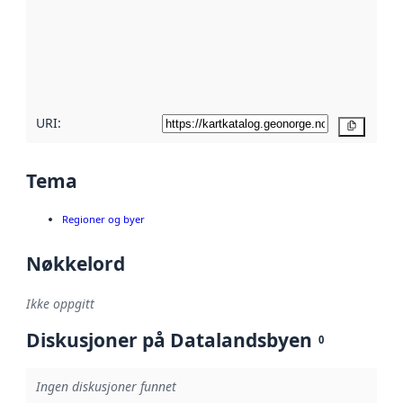
avmetadata.
Les mer om
metadatakvalitet
her
URI:
Kopier
Tema
Regioner og byer
Nøkkelord
Ikke oppgitt
Diskusjoner på Datalandsbyen
0
Ingen diskusjoner funnet