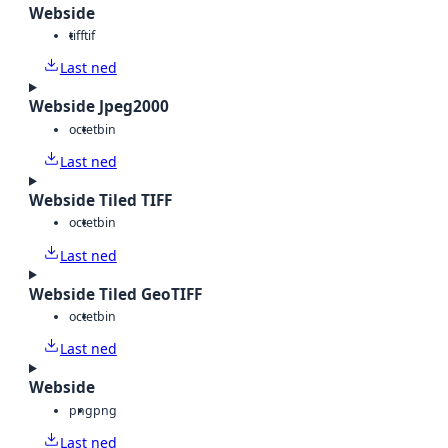
Webside
tiff
tif
Last ned
Webside Jpeg2000
octet
bin
Last ned
Webside Tiled TIFF
octet
bin
Last ned
Webside Tiled GeoTIFF
octet
bin
Last ned
Webside
png
png
Last ned