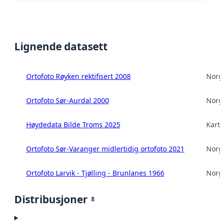
Lignende datasett
Ortofoto Røyken rektifisert 2008
Norg
Ortofoto Sør-Aurdal 2000
Norg
Høydedata Bilde Troms 2025
Kart
Ortofoto Sør-Varanger midlertidig ortofoto 2021
Norg
Ortofoto Larvik - Tjølling - Brunlanes 1966
Norg
Distribusjoner
8