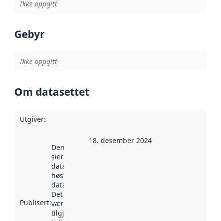
Ikke oppgitt
Gebyr
Ikke oppgitt
Om datasettet
Utgiver
:
18. desember 2024
Denne datoen
sier når
datasettet ble
høstet av
data.norge.no.
Det kan ha
Publisert
:
vært
tilgjengelig