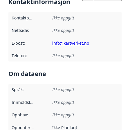
Kontaktinformasjon
Kontaktpunkt
:
Ikke oppgitt
Nettside
:
Ikke oppgitt
E-post
:
info@kartverket.no
Telefon
:
Ikke oppgitt
Om dataene
Språk
:
Ikke oppgitt
Innholdsleverandører
Ikke oppgitt
:
Opphav
:
Ikke oppgitt
Oppdateringsfrekvens
Ikke Planlagt
: