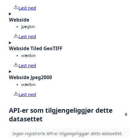
Last ned
Webside
jpeg
bin
Last ned
Webside Tiled GeoTIFF
octet
bin
Last ned
Webside Jpeg2000
octet
bin
Last ned
API-er som tilgjengeliggjør dette
0
datasettet
Ingen registrerte API-er tilgjengeliggjør dette datasettet.