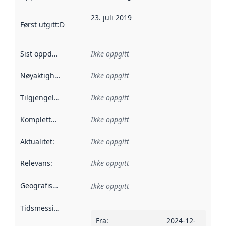
23. juli 2019
Først utgitt
:
Denne datoen sier når dataene i dette datasettet 
Sist oppdatert
:
Ikke oppgitt
Nøyaktighet
:
Ikke oppgitt
Tilgjengelighet
:
Ikke oppgitt
Kompletthet
:
Ikke oppgitt
Aktualitet
:
Ikke oppgitt
Relevans
:
Ikke oppgitt
Geografisk avgrensning
:
Ikke oppgitt
Tidsmessig avgrensning
:
Fra
:
2024-12-