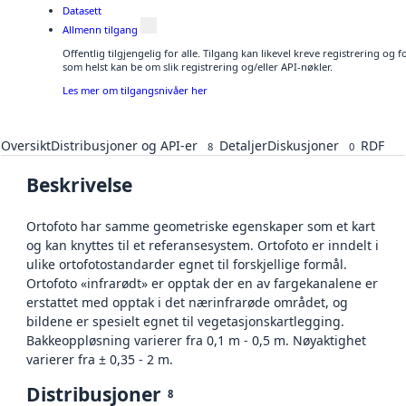
Datasett
Allmenn tilgang
Offentlig tilgjengelig for alle. Tilgang kan likevel kreve registrering og
som helst kan be om slik registrering og/eller API-nøkler.
Les mer om tilgangsnivåer her
Oversikt
Distribusjoner og API-er
Detaljer
Diskusjoner
RDF
8
0
Beskrivelse
Ortofoto har samme geometriske egenskaper som et kart
og kan knyttes til et referansesystem. Ortofoto er inndelt i
ulike ortofotostandarder egnet til forskjellige formål.
Ortofoto «infrarødt» er opptak der en av fargekanalene er
erstattet med opptak i det nærinfrarøde området, og
bildene er spesielt egnet til vegetasjonskartlegging.
Bakkeoppløsning varierer fra 0,1 m - 0,5 m. Nøyaktighet
varierer fra ± 0,35 - 2 m.
Distribusjoner
8