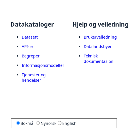
Datakataloger
Hjelp og veilednin
Datasett
Brukerveiledning
API-er
Datalandsbyen
Begreper
Teknisk
dokumentasjon
Informasjonsmodeller
Tjenester og
hendelser
Bokmål
Nynorsk
English