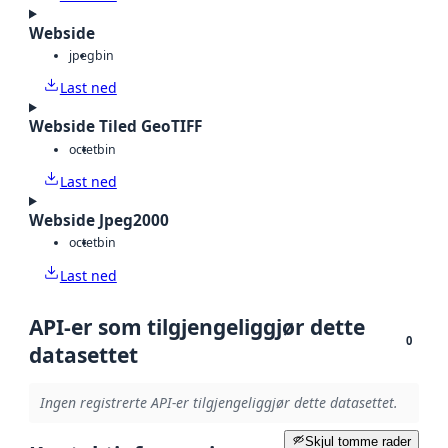
Webside
jpeg
bin
Last ned
Webside Tiled GeoTIFF
octet
bin
Last ned
Webside Jpeg2000
octet
bin
Last ned
API-er som tilgjengeliggjør dette
0
datasettet
Ingen registrerte API-er tilgjengeliggjør dette datasettet.
Skjul tomme rader