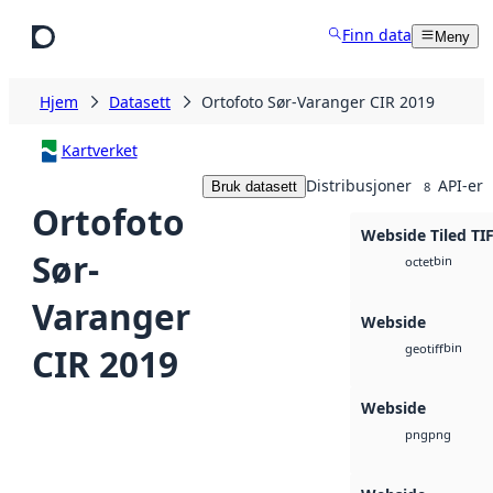
Hopp til hovedinnhold
Finn data
Meny
Hjem
Datasett
Ortofoto Sør-Varanger CIR 2019
Kartverket
Distribusjoner
API-er
Bruk datasett
8
Ortofoto
Webside Tiled TI
Sør-
bin
octet
Varanger
Webside
bin
CIR 2019
geotiff
Webside
png
png