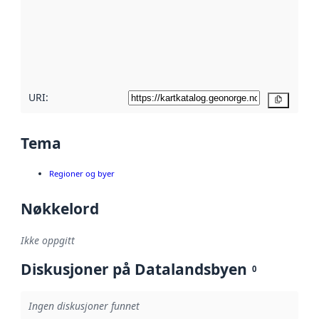
avmetadata.
Les mer om
metadatakvalitet
her
URI:
Kopier
Tema
Regioner og byer
Nøkkelord
Ikke oppgitt
Diskusjoner på Datalandsbyen
0
Ingen diskusjoner funnet