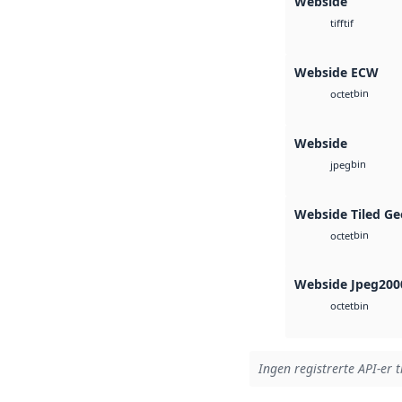
Webside
tif
tiff
Webside ECW
bin
octet
Webside
bin
jpeg
Webside Tiled Ge
bin
octet
Webside Jpeg200
bin
octet
Ingen registrerte API-er t