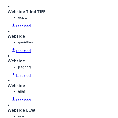
Webside Tiled TIFF
octet
bin
Last ned
Webside
geotiff
bin
Last ned
Webside
png
png
Last ned
Webside
tiff
tif
Last ned
Webside ECW
octet
bin