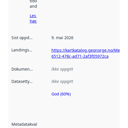
tidligere
andre steder.
Les mer om
høsting her
Sist oppdatert
:
9. mai 2026
Landingsside
:
https://kartkatalog.geonorge.no/Metad
6512-478c-ad71-2af3f05972ca
Dokumentasjon
:
Ikke oppgitt
Datasettype
:
Ikke oppgitt
God (60%)
Metadatakvalitet
er en indikator
på hvor godt
datasettene er
beskrevet ved
Metadatakvalitet
:
hjelp