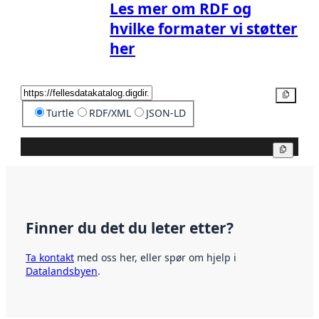
Les mer om RDF og
hvilke formater vi støtter
her
Kopier
Turtle
RDF/XML
JSON-LD
Kopier
Finner du det du leter etter?
Ta kontakt
med oss her, eller spør om hjelp i
Datalandsbyen
.