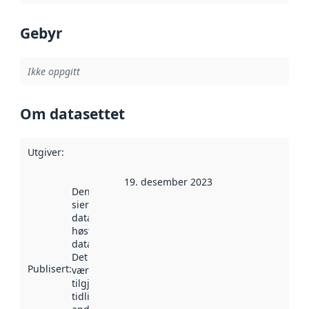
Gebyr
Ikke oppgitt
Om datasettet
Utgiver
:
19. desember 2023
Denne datoen
sier når
datasettet ble
høstet av
data.norge.no.
Det kan ha
Publisert
:
vært
tilgjengelig
tidligere