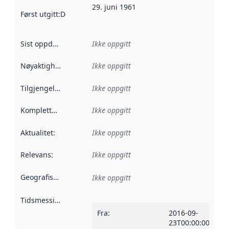
29. juni 1961
Først utgitt
:
Denne datoen sier når dataene i dette datasettet 
Sist oppdatert
:
Ikke oppgitt
Nøyaktighet
:
Ikke oppgitt
Tilgjengelighet
:
Ikke oppgitt
Kompletthet
:
Ikke oppgitt
Aktualitet
:
Ikke oppgitt
Relevans
:
Ikke oppgitt
Geografisk avgrensning
:
Ikke oppgitt
Tidsmessig avgrensning
:
Fra
:
2016-09-
23T00:00:00Z