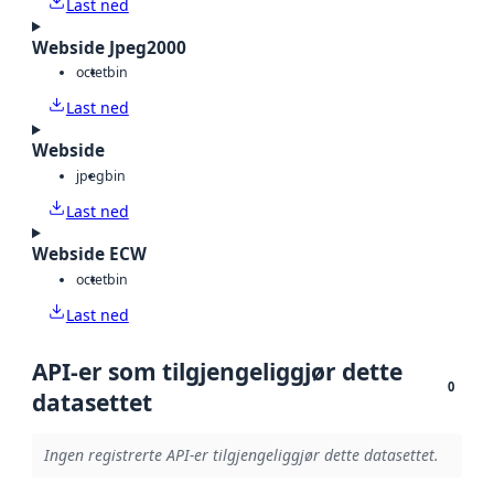
Last ned
Webside Jpeg2000
octet
bin
Last ned
Webside
jpeg
bin
Last ned
Webside ECW
octet
bin
Last ned
API-er som tilgjengeliggjør dette
0
datasettet
Ingen registrerte API-er tilgjengeliggjør dette datasettet.