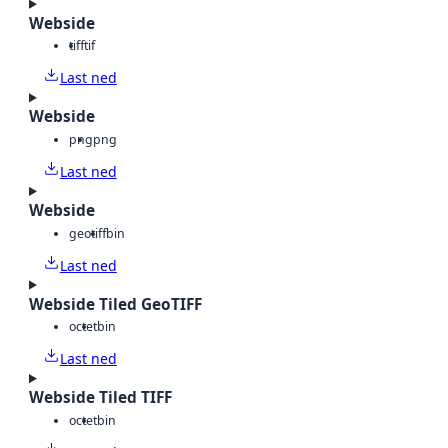
Webside
tiff
tif
Last ned
Webside
png
png
Last ned
Webside
geotiff
bin
Last ned
Webside Tiled GeoTIFF
octet
bin
Last ned
Webside Tiled TIFF
octet
bin