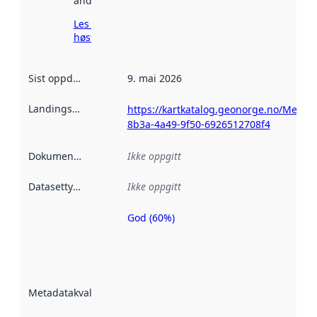
andre steder.
Les mer om
høsting her
Sist oppdatert
:
9. mai 2026
Landingsside
:
https://kartkatalog.geonorge.no/Metad
8b3a-4a49-9f50-6926512708f4
Dokumentasjon
:
Ikke oppgitt
Datasettype
:
Ikke oppgitt
God (60%)
Metadatakvalitet
er en indikator
på hvor godt
datasettene er
beskrevet ved
Metadatakvalitet
:
hjelp
avmetadata.