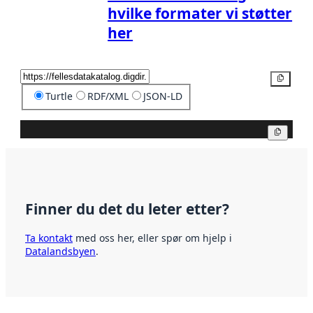
hvilke formater vi støtter
her
Kopier
Turtle
RDF/XML
JSON-LD
Kopier
Finner du det du leter etter?
Ta kontakt
med oss her, eller spør om hjelp i
Datalandsbyen
.