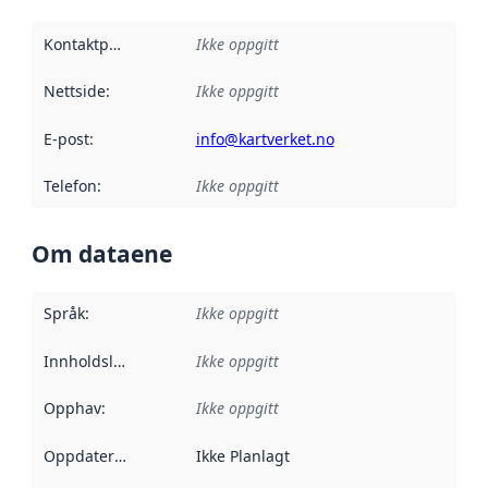
Kontaktpunkt
:
Ikke oppgitt
Nettside
:
Ikke oppgitt
E-post
:
info@kartverket.no
Telefon
:
Ikke oppgitt
Om dataene
Språk
:
Ikke oppgitt
Innholdsleverandører
Ikke oppgitt
:
Opphav
:
Ikke oppgitt
Oppdateringsfrekvens
Ikke Planlagt
: