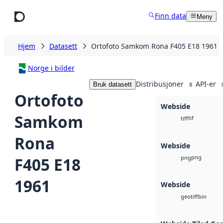
Hopp til hovedinnhold
Finn data
Meny
Hjem
Datasett
Ortofoto Samkom Rona F405 E18 1961
Norge i bilder
Distribusjoner
API-er
Bruk datasett
8
Ortofoto
Webside
Samkom
tif
tiff
Rona
Webside
png
F405 E18
png
1961
Webside
bin
geotiff