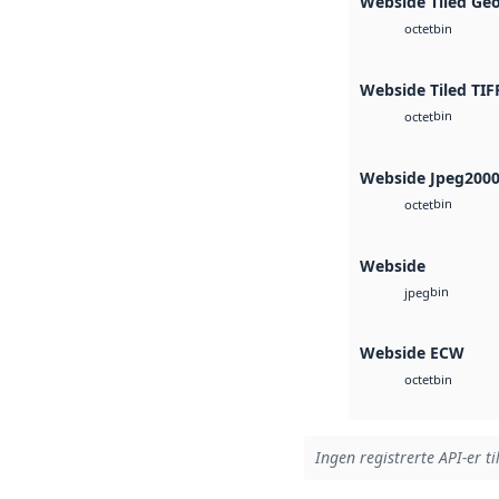
Webside Tiled Ge
bin
octet
Webside Tiled TIF
bin
octet
Webside Jpeg200
bin
octet
Webside
bin
jpeg
Webside ECW
bin
octet
Ingen registrerte API-er ti