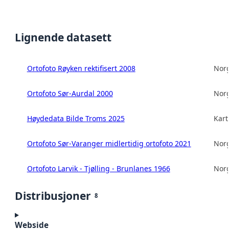
Lignende datasett
Ortofoto Røyken rektifisert 2008
Norg
Ortofoto Sør-Aurdal 2000
Norg
Høydedata Bilde Troms 2025
Kart
Ortofoto Sør-Varanger midlertidig ortofoto 2021
Norg
Ortofoto Larvik - Tjølling - Brunlanes 1966
Norg
Distribusjoner
8
Webside