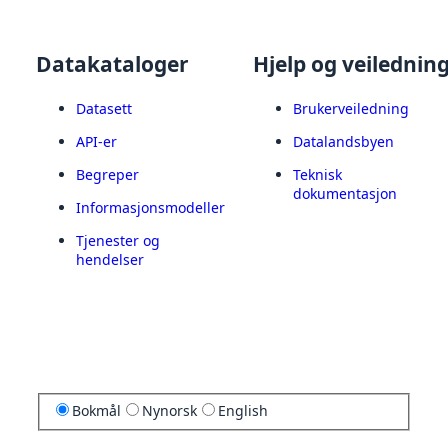
Datakataloger
Hjelp og veilednin
Datasett
Brukerveiledning
API-er
Datalandsbyen
Begreper
Teknisk
dokumentasjon
Informasjonsmodeller
Tjenester og
hendelser
Bokmål
Nynorsk
English