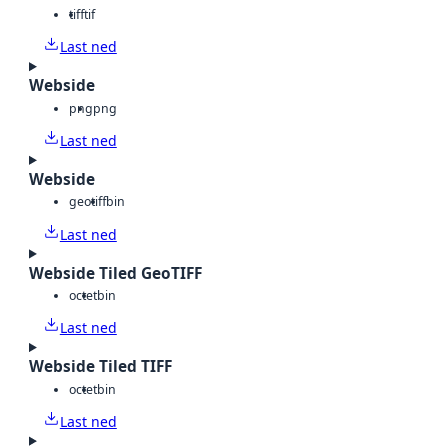
tiff
tif
Last ned
Webside
png
png
Last ned
Webside
geotiff
bin
Last ned
Webside Tiled GeoTIFF
octet
bin
Last ned
Webside Tiled TIFF
octet
bin
Last ned