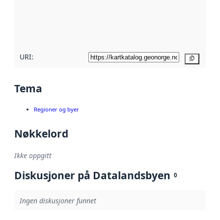
Les mer om
metadatakvalitet
her
URI:
Kopier
Tema
Regioner og byer
Nøkkelord
Ikke oppgitt
Diskusjoner på Datalandsbyen
0
Ingen diskusjoner funnet