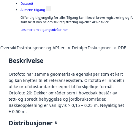
Datasett
Allmenn tilgang
Offentlig tilgjengelig for alle. Tilgang kan likevel kreve registrering og
som helst kan be om slik registrering og/eller API-nøkler.
Les mer om tilgangsnivåer her
Oversikt
Distribusjoner og API-er
Detaljer
Diskusjoner
RDF
8
0
Beskrivelse
Ortofoto har samme geometriske egenskaper som et kart
og kan knyttes til et referansesystem. Ortofoto er inndelt i
ulike ortofotostandarder egnet til forskjellige formål.
Ortofoto 20: Dekker områder som i hovedsak består av
tett- og spredt bebyggelse og jordbruksområder.
Bakkeoppløsning er vanligvis > 0,15 – 0,25 m. Nøyaktighet
± 0.50 m.
Distribusjoner
8