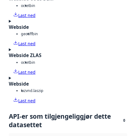
octet
bin
Last ned
Webside
geotiff
bin
Last ned
Webside ZLAS
octet
bin
Last ned
Webside
laz
vnd.laszip
Last ned
API-er som tilgjengeliggjør dette
0
datasettet