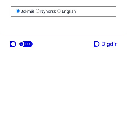
Bokmål
Nynorsk
English
en tjeneste fra