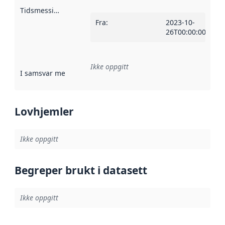
Tidsmessig avgrensning
:
Fra
:
2023-10-
26T00:00:00Z
Ikke oppgitt
I samsvar med
:
Referanse til en implementasjonsregel eller a
Lovhjemler
Ikke oppgitt
Begreper brukt i datasett
Ikke oppgitt