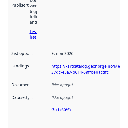
Det kan ha
Publisert
:
vært
tilgjengelig
tidligere
andre steder.
Les mer om
høsting her
Sist oppdatert
:
9. mai 2026
Landingsside
:
https://kartkatalog.geonorge.no/Metad
37dc-45a7-b614-68ffbebacdfc
Dokumentasjon
:
Ikke oppgitt
Datasettype
:
Ikke oppgitt
God (60%)
Metadatakvalitet
er en indikator
på hvor godt