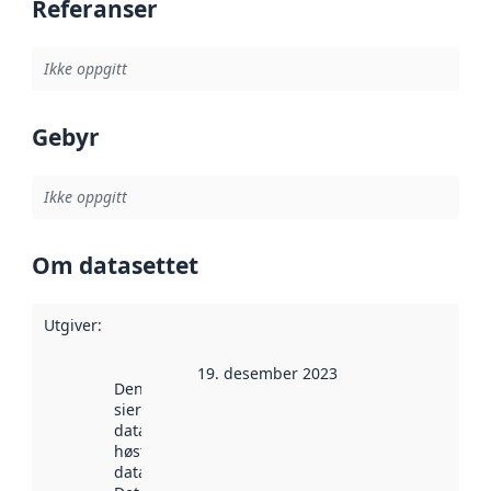
Referanser
Ikke oppgitt
Gebyr
Ikke oppgitt
Om datasettet
Utgiver
:
19. desember 2023
Denne datoen
sier når
datasettet ble
høstet av
data.norge.no.