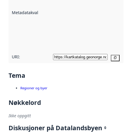
datasettene er
beskrevet ved
Metadatakvalitet
:
hjelp
avmetadata.
Les mer om
metadatakvalitet
her
URI:
Kopier
Tema
Regioner og byer
Nøkkelord
Ikke oppgitt
Diskusjoner på Datalandsbyen
0