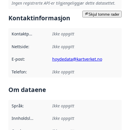
Ingen registrerte API-er tilgjengeliggjør dette datasettet.
Skjul tomme rader
Kontaktinformasjon
Kontaktpunkt
:
Ikke oppgitt
Nettside
:
Ikke oppgitt
E-post
:
hoydedata@kartverket.no
Telefon
:
Ikke oppgitt
Om dataene
Språk
:
Ikke oppgitt
Innholdsleverandører
Ikke oppgitt
: