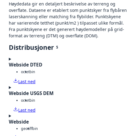
Høydedata gir en detaljert beskrivelse av terreng og
overflate. Dataene er etablert som punktskyer fra flybåren
laserskanning eller matching fra flybilder. Punktskyene
har varierende tetthet (punkt/m2 ) tilpasset ulike formål.
Fra punktskyene er det generert høydemodeller på grid-
format av terreng (DTM) og overflate (DOM).
Distribusjoner
5
Webside DTED
octet
bin
Last ned
Webside USGS DEM
octet
bin
Last ned
Webside
geotiff
bin