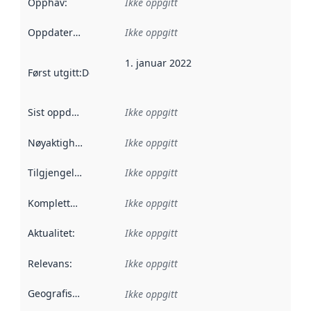
Opphav
:
Ikke oppgitt
Oppdateringsfrekvens
Ikke oppgitt
:
1. januar 2022
Først utgitt
:
Denne datoen sier når dataene i dette datasettet 
Sist oppdatert
:
Ikke oppgitt
Nøyaktighet
:
Ikke oppgitt
Tilgjengelighet
:
Ikke oppgitt
Kompletthet
:
Ikke oppgitt
Aktualitet
:
Ikke oppgitt
Relevans
:
Ikke oppgitt
Geografisk avgrensning
:
Ikke oppgitt