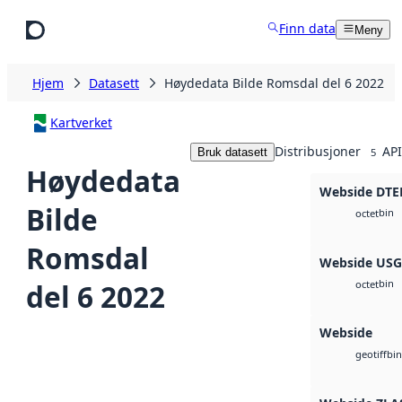
Hopp til hovedinnhold
Finn data
Meny
Hjem
Datasett
Høydedata Bilde Romsdal del 6 2022
Kartverket
Distribusjoner
API
Bruk datasett
5
Høydedata
Webside DTE
Bilde
bin
octet
Romsdal
Webside US
bin
del 6 2022
octet
Webside
bin
geotiff