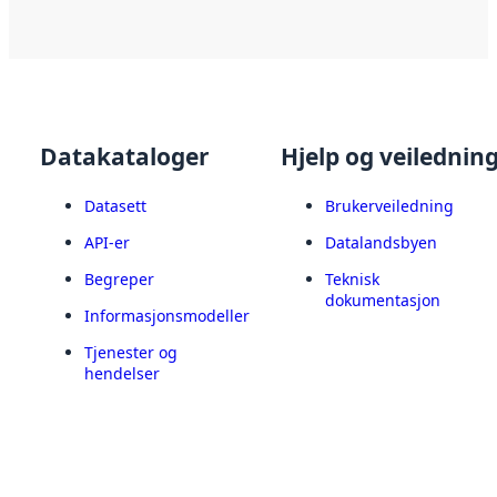
Datakataloger
Hjelp og veilednin
Datasett
Brukerveiledning
API-er
Datalandsbyen
Begreper
Teknisk
dokumentasjon
Informasjonsmodeller
Tjenester og
hendelser