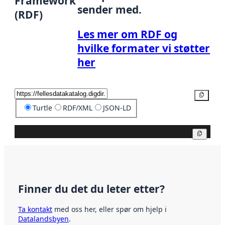
Framework
sender med.
(RDF)
Les mer om RDF og
hvilke formater vi støtter
her
Kopier
Turtle
RDF/XML
JSON-LD
Kopier
Finner du det du leter etter?
Ta kontakt
med oss her, eller spør om hjelp i
Datalandsbyen
.