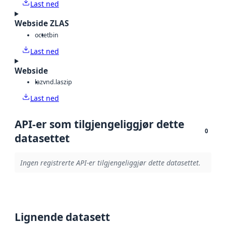
Last ned
Webside ZLAS
octet
bin
Last ned
Webside
laz
vnd.laszip
Last ned
API-er som tilgjengeliggjør dette
0
datasettet
Ingen registrerte API-er tilgjengeliggjør dette datasettet.
Lignende datasett