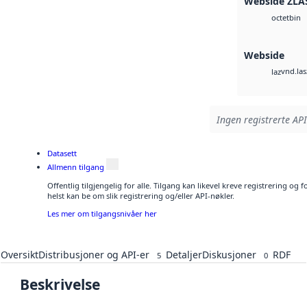
Webside ZLA
bin
octet
Webside
vnd.las
laz
Ingen registrerte API
Datasett
Allmenn tilgang
Offentlig tilgjengelig for alle. Tilgang kan likevel kreve registrering o
helst kan be om slik registrering og/eller API-nøkler.
Les mer om tilgangsnivåer her
Oversikt
Distribusjoner og API-er
Detaljer
Diskusjoner
RDF
5
0
Beskrivelse