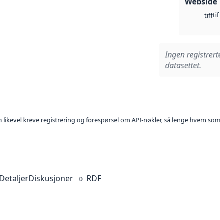
Webside
tif
tiff
Ingen registrert
datasettet.
kan likevel kreve registrering og forespørsel om API-nøkler, så lenge hvem som
Detaljer
Diskusjoner
RDF
0