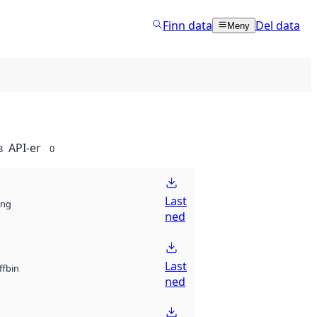
Finn data
Del data
Meny
API-er
8
0
Last
ng
ned
Last
bin
ff
ned