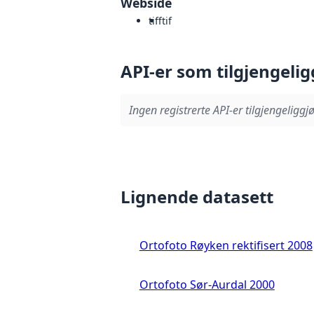
Webside
tiff
tif
API-er som tilgjengelig
Ingen registrerte API-er tilgjengeliggjø
Lignende datasett
Ortofoto Røyken rektifisert 2008
Ortofoto Sør-Aurdal 2000