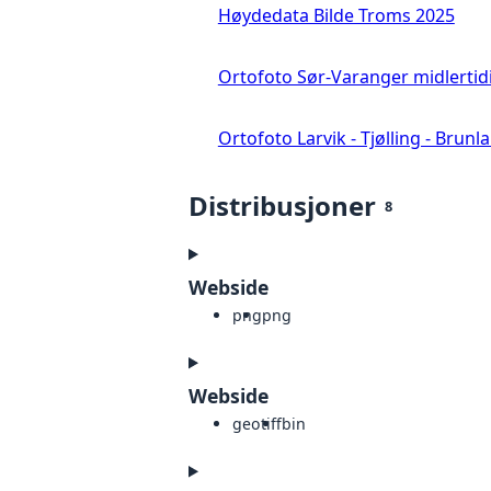
Høydedata Bilde Troms 2025
Ortofoto Sør-Varanger midlertid
Ortofoto Larvik - Tjølling - Brunl
Distribusjoner
8
Webside
png
png
Webside
geotiff
bin