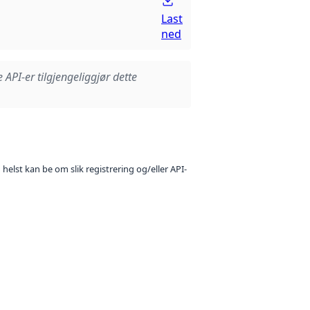
Last
ned
e API-er tilgjengeliggjør dette
 helst kan be om slik registrering og/eller API-