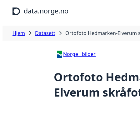
Hopp til hovedinnhold
data.norge.no
Hjem
Datasett
Ortofoto Hedmarken-Elverum s
Norge i bilder
Ortofoto Hedm
Elverum skråfo