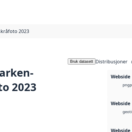
kråfoto 2023
Distribusjoner
Bruk datasett
arken-
Webside
to 2023
p
png
Webside
geoti
Webside