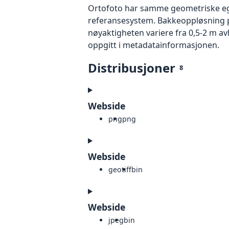
Ortofoto har samme geometriske egen
referansesystem. Bakkeoppløsning på
nøyaktigheten variere fra 0,5-2 m a
oppgitt i metadatainformasjonen.
Distribusjoner
8
Webside
png
png
Webside
geotiff
bin
Webside
jpeg
bin