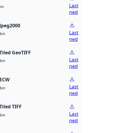
Last
bin
ned
Jpeg2000
Last
bin
ned
Tiled GeoTIFF
Last
bin
ned
 ECW
Last
bin
ned
Tiled TIFF
Last
bin
ned