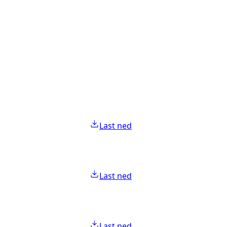
Last ned
Last ned
Last ned