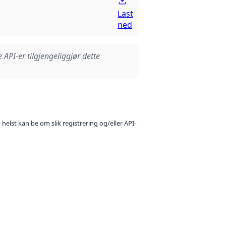
Last
ned
e API-er tilgjengeliggjør dette
 helst kan be om slik registrering og/eller API-