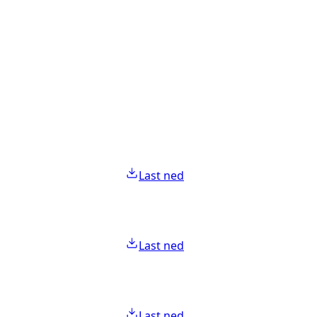
Last ned
Last ned
Last ned