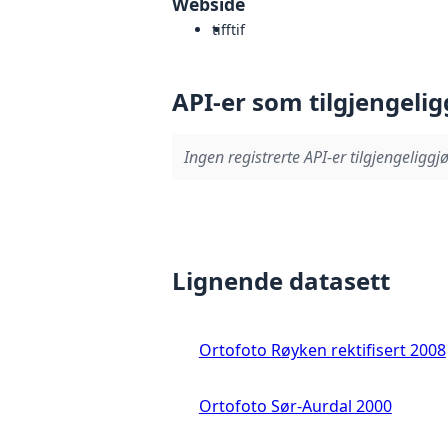
Webside
tiff
tif
API-er som tilgjengelig
Ingen registrerte API-er tilgjengeliggjø
Lignende datasett
Ortofoto Røyken rektifisert 2008
Ortofoto Sør-Aurdal 2000