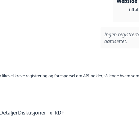
Webside
tif
tiff
Ingen registrert
datasettet.
kan likevel kreve registrering og forespørsel om API-nøkler, så lenge hvem som
Detaljer
Diskusjoner
RDF
0