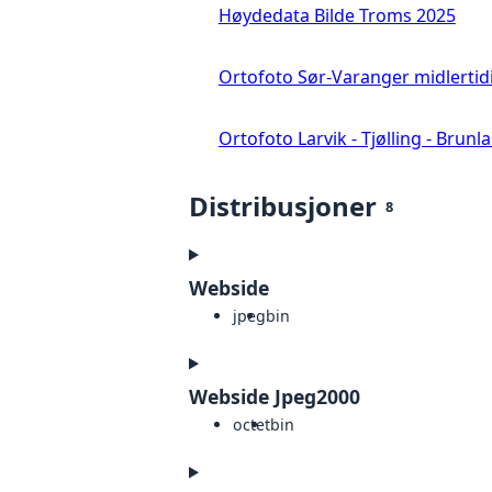
Høydedata Bilde Troms 2025
Ortofoto Sør-Varanger midlertid
Ortofoto Larvik - Tjølling - Brunl
Distribusjoner
8
Webside
jpeg
bin
Webside Jpeg2000
octet
bin