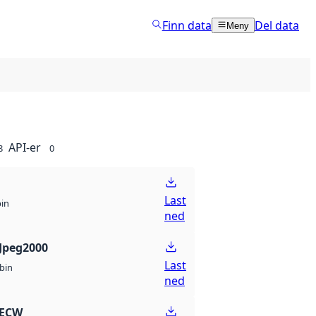
Finn data
Del data
Meny
API-er
8
0
Last
bin
ned
Jpeg2000
Last
bin
ned
 ECW