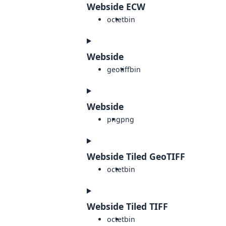
Webside ECW
octet
bin
Webside
geotiff
bin
Webside
png
png
Webside Tiled GeoTIFF
octet
bin
Webside Tiled TIFF
octet
bin