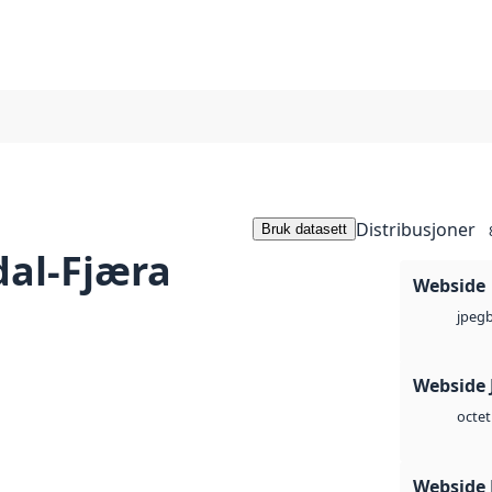
Distribusjoner
Bruk datasett
dal-Fjæra
Webside
jpeg
Webside 
octet
Webside