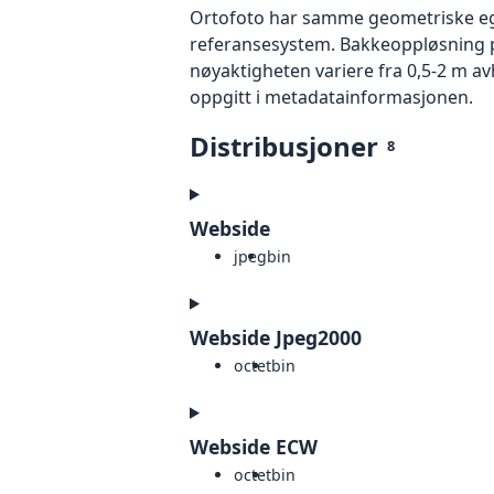
Ortofoto har samme geometriske egen
referansesystem. Bakkeoppløsning på
nøyaktigheten variere fra 0,5-2 m a
oppgitt i metadatainformasjonen.
Distribusjoner
8
Webside
jpeg
bin
Webside Jpeg2000
octet
bin
Webside ECW
octet
bin