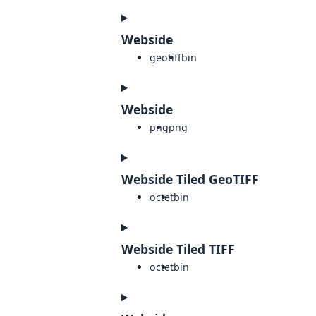
Webside
geotiff
bin
Webside
png
png
Webside Tiled GeoTIFF
octet
bin
Webside Tiled TIFF
octet
bin