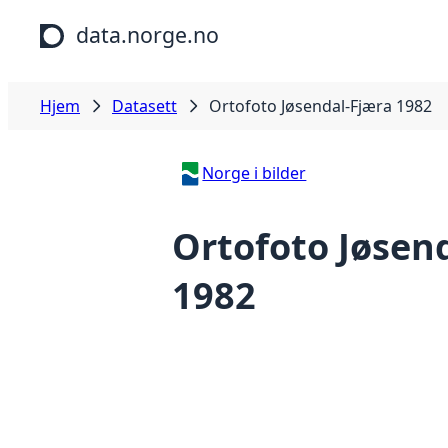
Hopp til hovedinnhold
data.norge.no
Hjem
Datasett
Ortofoto Jøsendal-Fjæra 1982
Norge i bilder
Ortofoto Jøsen
1982