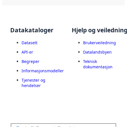
Datakataloger
Hjelp og veilednin
Datasett
Brukerveiledning
API-er
Datalandsbyen
Begreper
Teknisk
dokumentasjon
Informasjonsmodeller
Tjenester og
hendelser