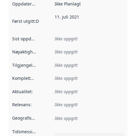
Oppdateringsfrekvens
Ikke Planlagt
:
11. juli 2021
Først utgitt
:
Denne datoen sier når dataene i dette datasettet 
Sist oppdatert
:
Ikke oppgitt
Nøyaktighet
:
Ikke oppgitt
Tilgjengelighet
:
Ikke oppgitt
Kompletthet
:
Ikke oppgitt
Aktualitet
:
Ikke oppgitt
Relevans
:
Ikke oppgitt
Geografisk avgrensning
:
Ikke oppgitt
Tidsmessig avgrensning
: