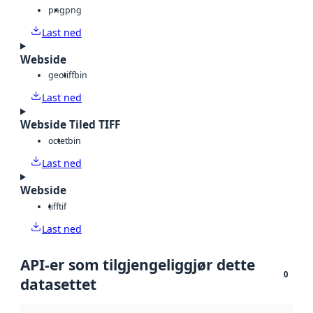
png
png
Last ned
Webside
geotiff
bin
Last ned
Webside Tiled TIFF
octet
bin
Last ned
Webside
tiff
tif
Last ned
API-er som tilgjengeliggjør dette
0
datasettet