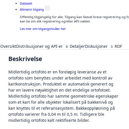
Datasett
Allmenn tilgang
Offentlig tilgjengelig for alle. Tilgang kan likevel kreve registrering o
kan be om slik registrering og/eller API-nøkler.
Les mer om tilgangsnivåer her
Oversikt
Distribusjoner og API-er
Detaljer
Diskusjoner
RDF
8
0
Beskrivelse
Midlertidig ortofoto er en foreløpig leveranse av et
ortofoto som benyttes under arbeidet med kontroll av
kartkonstruksjon. Produktet er automatisk generert og
har en lavere nøyaktighet en det endelige ortofotoet.
Midlertidig ortofoto har samme geometriske egenskaper
som et kart for alle objekter lokalisert på bakkenivå og
kan knyttes til et referansesystem. Bakkeoppløsning på
ortofoto varierer fra 0,04 m til 0,5 m. Tidligere ble
midlertidig ortofoto kalt rektifiserte bilder.