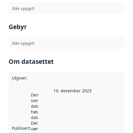
Ikke oppgitt
Gebyr
Ikke oppgitt
Om datasettet
Utgiver
:
19. desember 2023
Denne datoen
sier når
datasettet ble
høstet av
data.norge.no.
Det kan ha
Publisert
:
vært