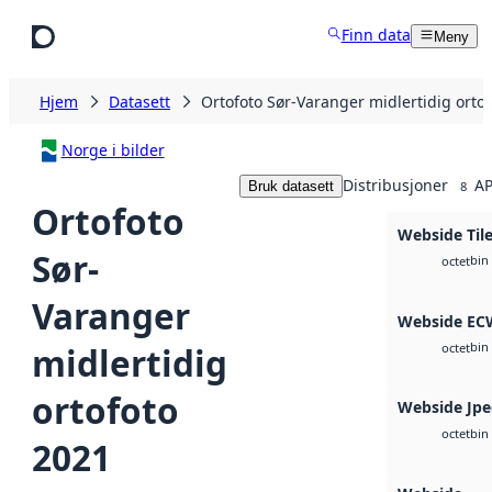
Hopp til hovedinnhold
Finn data
Meny
Hjem
Datasett
Ortofoto Sør-Varanger midlertidig orto
Norge i bilder
Distribusjoner
AP
Bruk datasett
8
Ortofoto
Webside Til
Sør-
bin
octet
Varanger
Webside EC
bin
midlertidig
octet
ortofoto
Webside Jp
bin
octet
2021