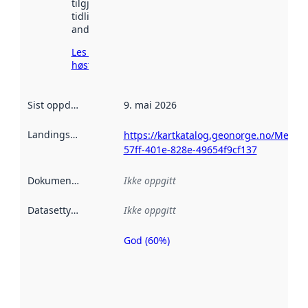
tilgjengelig
tidligere
andre steder.
Les mer om
høsting her
Sist oppdatert
:
9. mai 2026
Landingsside
:
https://kartkatalog.geonorge.no/Metad
57ff-401e-828e-49654f9cf137
Dokumentasjon
:
Ikke oppgitt
Datasettype
:
Ikke oppgitt
God (60%)
Metadatakvalitet
er en indikator
på hvor godt
datasettene er
beskrevet ved