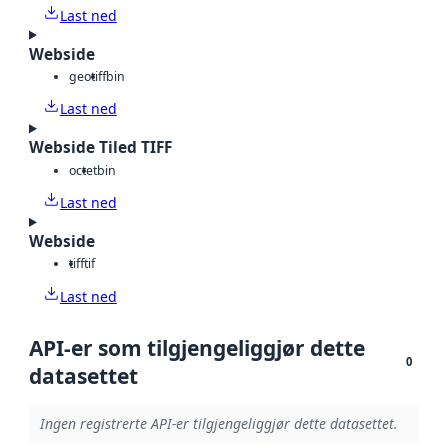
Last ned
Webside
geotiff
bin
Last ned
Webside Tiled TIFF
octet
bin
Last ned
Webside
tiff
tif
Last ned
API-er som tilgjengeliggjør dette
0
datasettet
Ingen registrerte API-er tilgjengeliggjør dette datasettet.