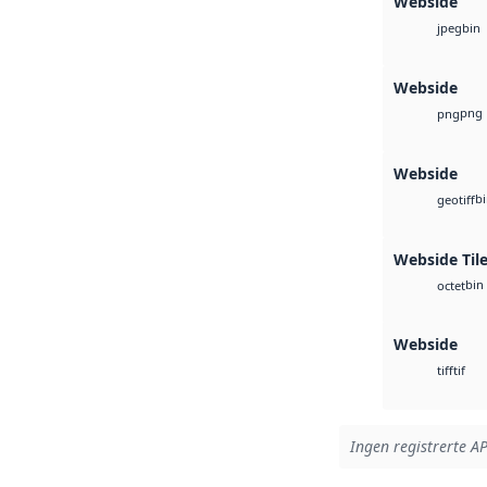
Webside
bin
jpeg
Webside
png
png
Webside
b
geotiff
Webside Tile
bin
octet
Webside
tif
tiff
Ingen registrerte AP