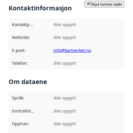
Skjul tomme rader
Kontaktinformasjon
Kontaktpunkt
:
Ikke oppgitt
Nettside
:
Ikke oppgitt
E-post
:
info@kartverket.no
Telefon
:
Ikke oppgitt
Om dataene
Språk
:
Ikke oppgitt
Innholdsleverandører
Ikke oppgitt
:
Opphav
:
Ikke oppgitt