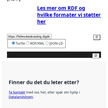
Les mer om RDF og
hvilke formater vi støtter
her
Kopier
Turtle
RDF/XML
JSON-LD
Kopier
Finner du det du leter etter?
Ta kontakt
med oss her, eller spør om hjelp i
Datalandsbyen
.