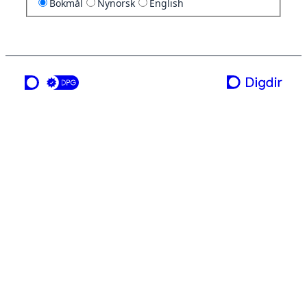
Bokmål
Nynorsk
English
en tjeneste fra