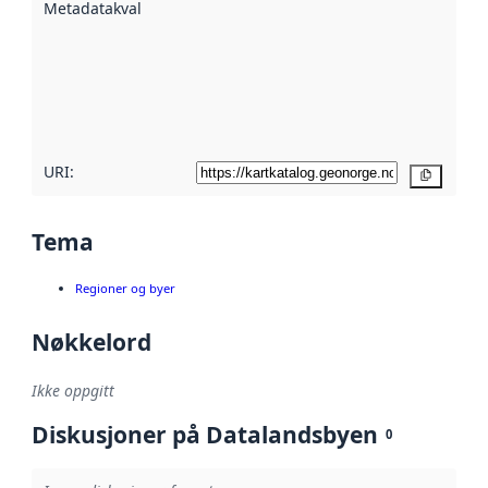
Metadatakvalitet
:
hjelp
avmetadata.
Les mer om
metadatakvalitet
her
URI:
Kopier
Tema
Regioner og byer
Nøkkelord
Ikke oppgitt
Diskusjoner på Datalandsbyen
0