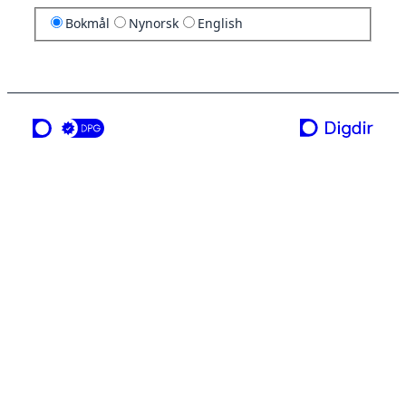
Bokmål
Nynorsk
English
en tjeneste fra