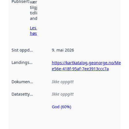
Publisert
:
vært
tilgjengelig
tidligere
andre steder.
Les mer om
høsting her
Sist oppdatert
:
9. mai 2026
Landingsside
:
https://kartkatalog.geonorge.no/Metad
e56e-418f-95af-7ee3913ccc7a
Dokumentasjon
:
Ikke oppgitt
Datasettype
:
Ikke oppgitt
God (60%)
Metadatakvalitet
er en indikator
på hvor godt
datasettene er