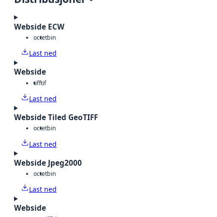
Webside ECW
octet
bin
Last ned
Webside
tiff
tif
Last ned
Webside Tiled GeoTIFF
octet
bin
Last ned
Webside Jpeg2000
octet
bin
Last ned
Webside