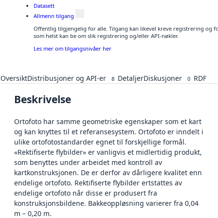
Datasett
Allmenn tilgang
Offentlig tilgjengelig for alle. Tilgang kan likevel kreve registrering og
som helst kan be om slik registrering og/eller API-nøkler.
Les mer om tilgangsnivåer her
Oversikt
Distribusjoner og API-er
Detaljer
Diskusjoner
RDF
8
0
Beskrivelse
Ortofoto har samme geometriske egenskaper som et kart
og kan knyttes til et referansesystem. Ortofoto er inndelt i
ulike ortofotostandarder egnet til forskjellige formål.
«Rektifiserte flybilder» er vanligvis et midlertidig produkt,
som benyttes under arbeidet med kontroll av
kartkonstruksjonen. De er derfor av dårligere kvalitet enn
endelige ortofoto. Rektifiserte flybilder ertstattes av
endelige ortofoto når disse er produsert fra
konstruksjonsbildene. Bakkeoppløsning varierer fra 0,04
m – 0,20 m.