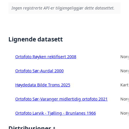
Ingen registrerte API-er tilgjengeliggjør dette datasettet.
Lignende datasett
Ortofoto Røyken rektifisert 2008
Norg
Ortofoto Sør-Aurdal 2000
Norg
Høydedata Bilde Troms 2025
Kart
Ortofoto Sør-Varanger midlertidig ortofoto 2021
Norg
Ortofoto Larvik - Tjølling - Brunlanes 1966
Norg
Distribusjoner
8