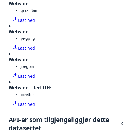
Webside
geotiff
bin
Last ned
Webside
png
png
Last ned
Webside
jpeg
bin
Last ned
Webside Tiled TIFF
octet
bin
Last ned
API-er som tilgjengeliggjør dette
0
datasettet