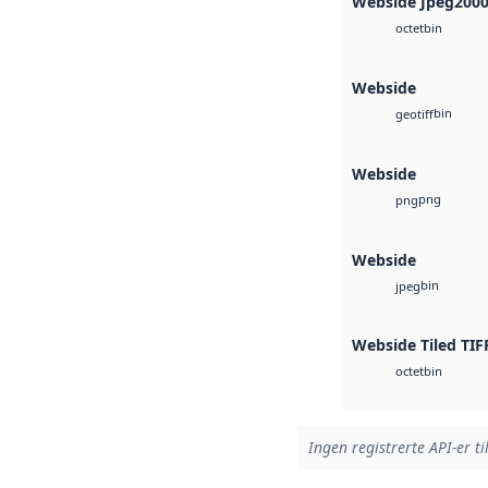
Webside Jpeg200
bin
octet
Webside
bin
geotiff
Webside
png
png
Webside
bin
jpeg
Webside Tiled TIF
bin
octet
Ingen registrerte API-er ti