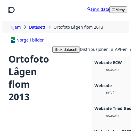
Hopp til hovedinnhold
Finn data
Meny
Hjem
Datasett
Ortofoto Lågen flom 2013
Norge i bilder
Distribusjoner
API-er
Bruk datasett
8
Ortofoto
Webside ECW
Lågen
bin
octet
flom
Webside
tif
2013
tiff
Webside Tiled Ge
bin
octet