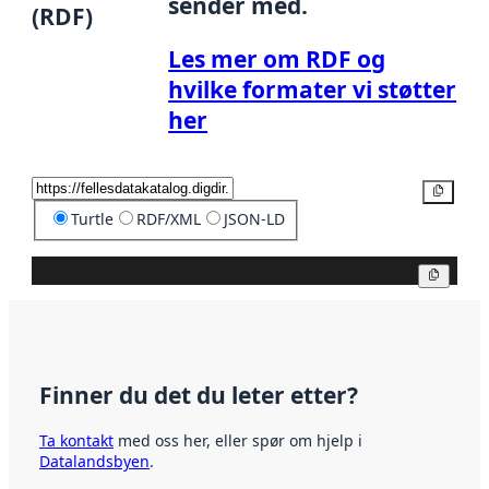
sender med.
(RDF)
Les mer om RDF og
hvilke formater vi støtter
her
Kopier
Turtle
RDF/XML
JSON-LD
Kopier
Finner du det du leter etter?
Ta kontakt
med oss her, eller spør om hjelp i
Datalandsbyen
.