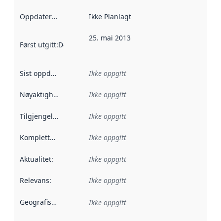
Oppdateringsfrekvens
Ikke Planlagt
:
25. mai 2013
Først utgitt
:
Denne datoen sier når dataene i dette datasettet 
Sist oppdatert
:
Ikke oppgitt
Nøyaktighet
:
Ikke oppgitt
Tilgjengelighet
:
Ikke oppgitt
Kompletthet
:
Ikke oppgitt
Aktualitet
:
Ikke oppgitt
Relevans
:
Ikke oppgitt
Geografisk avgrensning
:
Ikke oppgitt