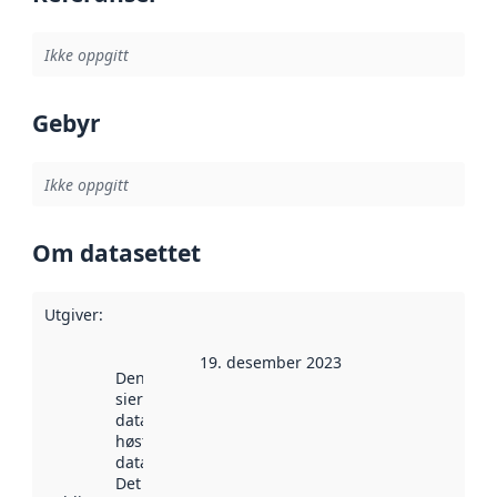
Ikke oppgitt
Gebyr
Ikke oppgitt
Om datasettet
Utgiver
:
19. desember 2023
Denne datoen
sier når
datasettet ble
høstet av
data.norge.no.
Det kan ha