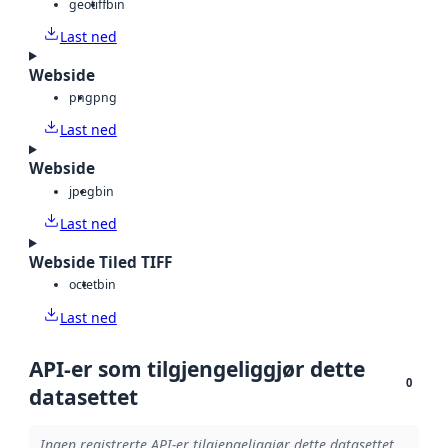
geotiff
bin
Last ned
Webside
png
png
Last ned
Webside
jpeg
bin
Last ned
Webside Tiled TIFF
octet
bin
Last ned
API-er som tilgjengeliggjør dette
0
datasettet
Ingen registrerte API-er tilgjengeliggjør dette datasettet.