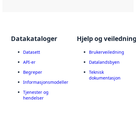
Datakataloger
Hjelp og veilednin
Datasett
Brukerveiledning
API-er
Datalandsbyen
Begreper
Teknisk
dokumentasjon
Informasjonsmodeller
Tjenester og
hendelser