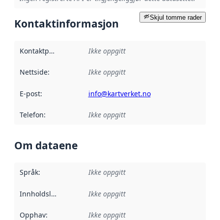
Skjul tomme rader
Kontaktinformasjon
Kontaktpunkt
:
Ikke oppgitt
Nettside
:
Ikke oppgitt
E-post
:
info@kartverket.no
Telefon
:
Ikke oppgitt
Om dataene
Språk
:
Ikke oppgitt
Innholdsleverandører
Ikke oppgitt
:
Opphav
:
Ikke oppgitt