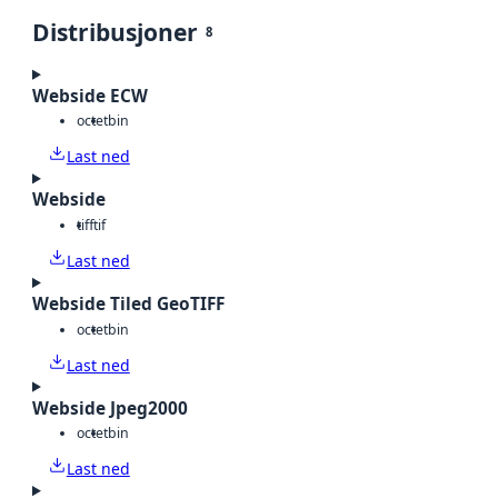
Distribusjoner
8
Webside ECW
octet
bin
Last ned
Webside
tiff
tif
Last ned
Webside Tiled GeoTIFF
octet
bin
Last ned
Webside Jpeg2000
octet
bin
Last ned