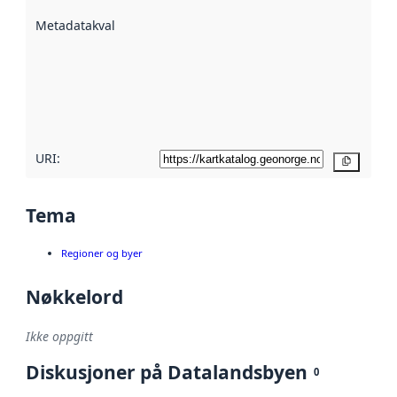
beskrevet ved
Metadatakvalitet
:
hjelp
avmetadata.
Les mer om
metadatakvalitet
her
URI:
Kopier
Tema
Regioner og byer
Nøkkelord
Ikke oppgitt
Diskusjoner på Datalandsbyen
0