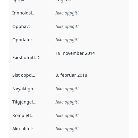
Innholdsleverandører
Ikke oppgitt
:
Opphav
:
Ikke oppgitt
Oppdateringsfrekvens
Ikke oppgitt
:
19. november 2014
Først utgitt
:
Denne datoen sier når dataene i dette datasettet 
Sist oppdatert
:
8. februar 2018
Nøyaktighet
:
Ikke oppgitt
Tilgjengelighet
:
Ikke oppgitt
Kompletthet
:
Ikke oppgitt
Aktualitet
:
Ikke oppgitt