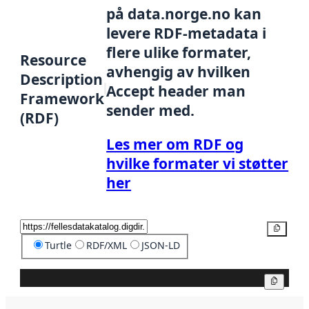
på data.norge.no kan
levere RDF-metadata i
flere ulike formater,
Resource
avhengig av hvilken
Description
Accept header man
Framework
sender med.
(RDF)
Les mer om RDF og
hvilke formater vi støtter
her
Kopier
Turtle
RDF/XML
JSON-LD
Kopier