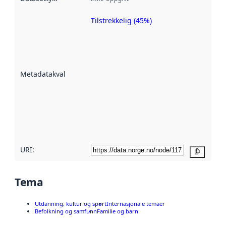
Tilstrekkelig (45%)
Metadatakvalitet
er en indikator
på hvor godt
datasettene er
beskrevet ved
Metadatakvalitet
:
hjelp
avmetadata.
Les mer om
metadatakvalitet
her
URI:
Kopier
Tema
Utdanning, kultur og sport
Internasjonale temaer
Befolkning og samfunn
Familie og barn