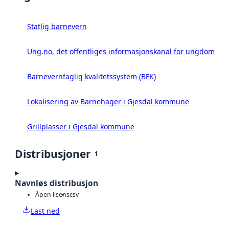
Statlig barnevern
Ung.no, det offentliges informasjonskanal for ungdom
Barnevernfaglig kvalitetssystem (BFK)
Lokalisering av Barnehager i Gjesdal kommune
Grillplasser i Gjesdal kommune
Distribusjoner
1
Navnløs distribusjon
Åpen lisens
csv
Last ned