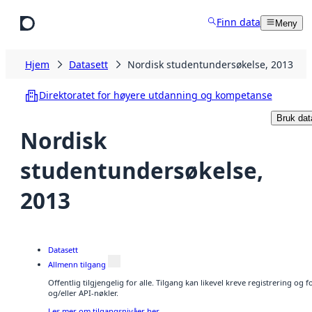
Hopp til hovedinnhold
Finn data
Meny
Hjem
Datasett
Nordisk studentundersøkelse, 2013
Direktoratet for høyere utdanning og kompetanse
Bruk dat
Nordisk
studentundersøkelse,
2013
Datasett
Allmenn tilgang
Offentlig tilgjengelig for alle. Tilgang kan likevel kreve registrering o
og/eller API-nøkler.
Les mer om tilgangsnivåer her