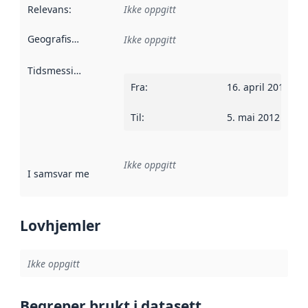
Relevans
:
Ikke oppgitt
Geografisk avgrensning
:
Ikke oppgitt
Tidsmessig avgrensning
:
Fra
:
16. april 2012
Til
:
5. mai 2012
Ikke oppgitt
I samsvar med
:
Referanse til en implementasjonsregel eller a
Lovhjemler
Ikke oppgitt
Begreper brukt i datasett