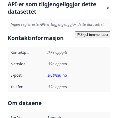
API-er som tilgjengeliggjør dette
0
datasettet
Ingen registrerte API-er tilgjengeliggjør dette datasettet.
Skjul tomme rader
Kontaktinformasjon
Kontaktpunkt
:
Ikke oppgitt
Nettside
:
Ikke oppgitt
E-post
:
siu@siu.no
Telefon
:
Ikke oppgitt
Om dataene
Språk
:
Engelsk