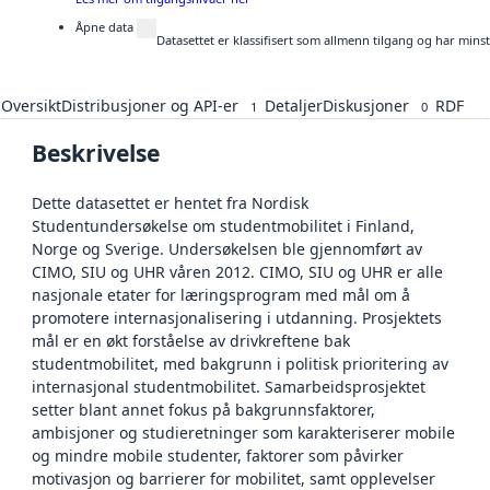
Åpne data
Datasettet er klassifisert som allmenn tilgang og har mins
Oversikt
Distribusjoner og API-er
Detaljer
Diskusjoner
RDF
1
0
Beskrivelse
Dette datasettet er hentet fra Nordisk
Studentundersøkelse om studentmobilitet i Finland,
Norge og Sverige. Undersøkelsen ble gjennomført av
CIMO, SIU og UHR våren 2012. CIMO, SIU og UHR er alle
nasjonale etater for læringsprogram med mål om å
promotere internasjonalisering i utdanning. Prosjektets
mål er en økt forståelse av drivkreftene bak
studentmobilitet, med bakgrunn i politisk prioritering av
internasjonal studentmobilitet. Samarbeidsprosjektet
setter blant annet fokus på bakgrunnsfaktorer,
ambisjoner og studieretninger som karakteriserer mobile
og mindre mobile studenter, faktorer som påvirker
motivasjon og barrierer for mobilitet, samt opplevelser