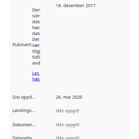
18. desember 2017
Denne datoen
sier når
datasettet ble
høstet av
data.norge.no.
Det kan ha
Publisert
:
vært
tilgjengelig
tidligere
andre steder.
Les mer om
høsting her
Sist oppdatert
:
26. mai 2020
Landingsside
:
Ikke oppgitt
Dokumentasjon
:
Ikke oppgitt
Datasettype
:
Ikke oppgitt