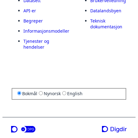
Datasett
Brukerveiledning
API-er
Datalandsbyen
Begreper
Teknisk
dokumentasjon
Informasjonsmodeller
Tjenester og
hendelser
Bokmål
Nynorsk
English
en tjeneste fra