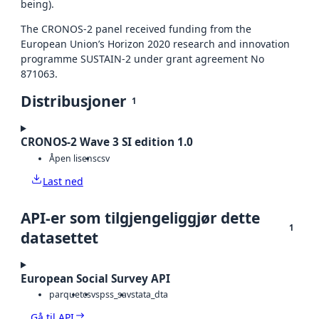
being).
The CRONOS-2 panel received funding from the
European Union’s Horizon 2020 research and innovation
programme SUSTAIN-2 under grant agreement No
871063.
Distribusjoner
1
CRONOS-2 Wave 3 SI edition 1.0
Åpen lisens
csv
Last ned
API-er som tilgjengeliggjør dette
1
datasettet
European Social Survey API
parquet
csv
spss_sav
stata_dta
Gå til API