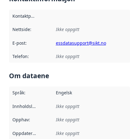
Kontaktpunkt
:
Nettside
:
Ikke oppgitt
E-post
:
essdatasupport@sikt.no
Telefon
:
Ikke oppgitt
Om dataene
Språk
:
Engelsk
Innholdsleverandører
Ikke oppgitt
:
Opphav
:
Ikke oppgitt
Oppdateringsfrekvens
Ikke oppgitt
: