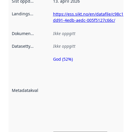
Sist oppdatert
:
13. april 2026
Landingsside
:
https://ess.sikt.no/en/datafile/c98c1aa8-
dd91-4edb-aedc-005f5127c66c/
Dokumentasjon
:
Ikke oppgitt
Datasettype
:
Ikke oppgitt
God (52%)
Metadatakvalitet
er en indikator
på hvor godt
datasettene er
beskrevet ved
Metadatakvalitet
:
hjelp
avmetadata.
Les mer om
metadatakvalitet
her