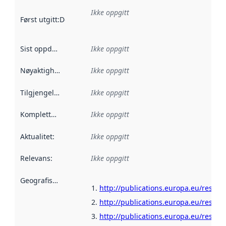
Ikke oppgitt
Først utgitt
:
Denne datoen sier når dataene i dette datasettet 
Sist oppdatert
:
Ikke oppgitt
Nøyaktighet
:
Ikke oppgitt
Tilgjengelighet
:
Ikke oppgitt
Kompletthet
:
Ikke oppgitt
Aktualitet
:
Ikke oppgitt
Relevans
:
Ikke oppgitt
Geografisk avgrensning
:
http://publications.europa.eu/resour
http://publications.europa.eu/resour
http://publications.europa.eu/resour