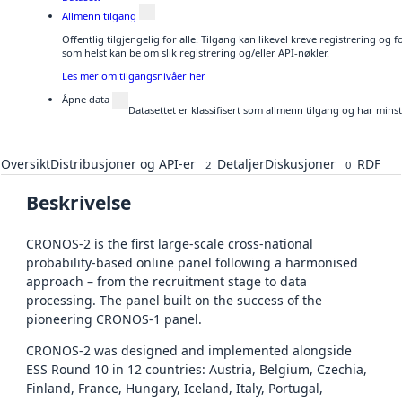
Allmenn tilgang
Offentlig tilgjengelig for alle. Tilgang kan likevel kreve registrering og
som helst kan be om slik registrering og/eller API-nøkler.
Les mer om tilgangsnivåer her
Åpne data
Datasettet er klassifisert som allmenn tilgang og har mins
Oversikt
Distribusjoner og API-er
Detaljer
Diskusjoner
RDF
2
0
Beskrivelse
CRONOS-2 is the first large-scale cross-national
probability-based online panel following a harmonised
approach – from the recruitment stage to data
processing. The panel built on the success of the
pioneering CRONOS-1 panel.
CRONOS-2 was designed and implemented alongside
ESS Round 10 in 12 countries: Austria, Belgium, Czechia,
Finland, France, Hungary, Iceland, Italy, Portugal,