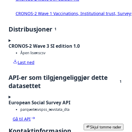
CRONOS-2 Wave 1 Vaccinations, Institutional trust, Survey
Distribusjoner
1
CRONOS-2 Wave 3 SI edition 1.0
Åpen lisens
csv
Last ned
API-er som tilgjengeliggjør dette
1
datasettet
European Social Survey API
parquet
csv
spss_sav
stata_dta
Gå til API
Skjul tomme rader
Kontaktinformasjon