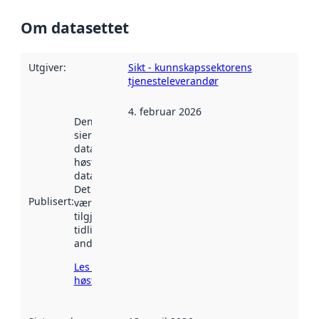
Om datasettet
Utgiver
:
Sikt - kunnskapssektorens
tjenesteleverandør
4. februar 2026
Denne datoen
sier når
datasettet ble
høstet av
data.norge.no.
Det kan ha
Publisert
:
vært
tilgjengelig
tidligere
andre steder.
Les mer om
høsting her