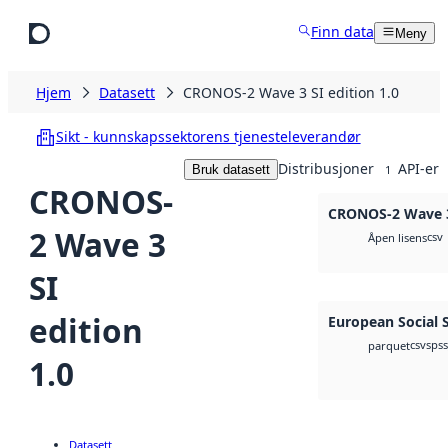
Hopp til hovedinnhold
Finn data
Meny
Hjem
Datasett
CRONOS-2 Wave 3 SI edition 1.0
Sikt - kunnskapssektorens tjenesteleverandør
Distribusjoner
API-er
Bruk datasett
1
CRONOS-
CRONOS-2 Wave 3 
2 Wave 3
csv
Åpen lisens
SI
edition
European Social 
csv
spss
parquet
1.0
Datasett