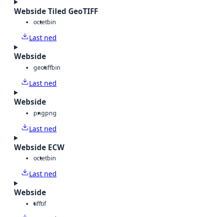
Webside Tiled GeoTIFF
octet
bin
Last ned
Webside
geotiff
bin
Last ned
Webside
png
png
Last ned
Webside ECW
octet
bin
Last ned
Webside
tiff
tif