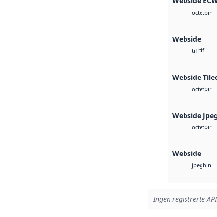
Webside EC
bin
octet
Webside
tif
tiff
Webside Tile
bin
octet
Webside Jpe
bin
octet
Webside
bin
jpeg
Ingen registrerte API