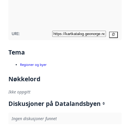
Les mer om
metadatakvalitet
her
URI:
Kopier
Tema
Regioner og byer
Nøkkelord
Ikke oppgitt
Diskusjoner på Datalandsbyen
0
Ingen diskusjoner funnet