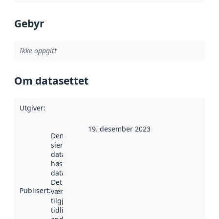
Gebyr
Ikke oppgitt
Om datasettet
Utgiver
:
19. desember 2023
Denne datoen
sier når
datasettet ble
høstet av
data.norge.no.
Det kan ha
Publisert
:
vært
tilgjengelig
tidligere