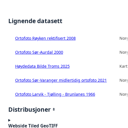
Lignende datasett
Ortofoto Røyken rektifisert 2008
Norg
Ortofoto Sør-Aurdal 2000
Norg
Høydedata Bilde Troms 2025
Kart
Ortofoto Sør-Varanger midlertidig ortofoto 2021
Norg
Ortofoto Larvik - Tjølling - Brunlanes 1966
Norg
Distribusjoner
8
Webside Tiled GeoTIFF