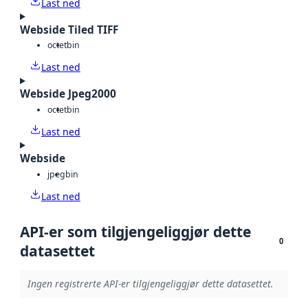
Last ned
Webside Tiled TIFF
octet
bin
Last ned
Webside Jpeg2000
octet
bin
Last ned
Webside
jpeg
bin
Last ned
API-er som tilgjengeliggjør dette
0
datasettet
Ingen registrerte API-er tilgjengeliggjør dette datasettet.