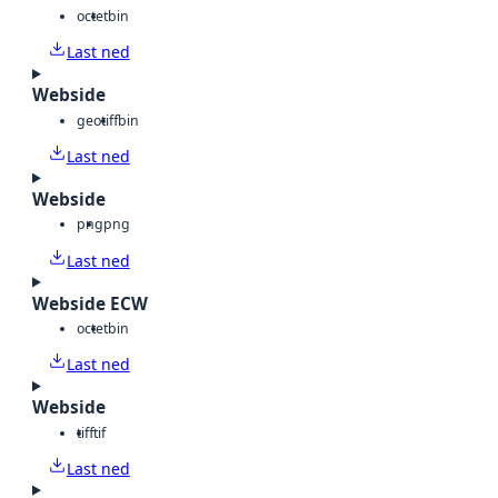
octet
bin
Last ned
Webside
geotiff
bin
Last ned
Webside
png
png
Last ned
Webside ECW
octet
bin
Last ned
Webside
tiff
tif
Last ned