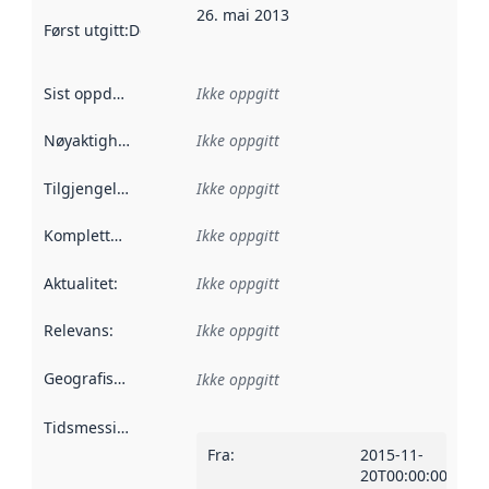
26. mai 2013
Først utgitt
:
Denne datoen sier når dataene i dette datasettet 
Sist oppdatert
:
Ikke oppgitt
Nøyaktighet
:
Ikke oppgitt
Tilgjengelighet
:
Ikke oppgitt
Kompletthet
:
Ikke oppgitt
Aktualitet
:
Ikke oppgitt
Relevans
:
Ikke oppgitt
Geografisk avgrensning
:
Ikke oppgitt
Tidsmessig avgrensning
:
Fra
:
2015-11-
20T00:00:00Z