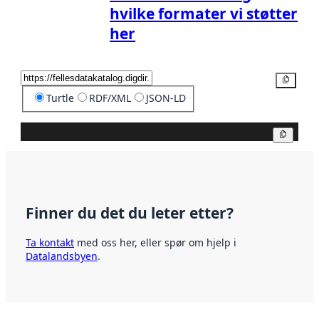
hvilke formater vi støtter
her
Kopier
Turtle
RDF/XML
JSON-LD
Kopier
Finner du det du leter etter?
Ta kontakt
med oss her, eller spør om hjelp i
Datalandsbyen
.