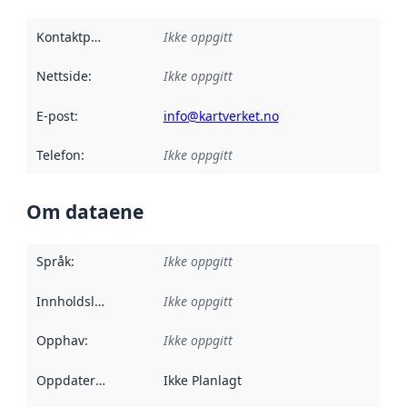
Kontaktpunkt
:
Ikke oppgitt
Nettside
:
Ikke oppgitt
E-post
:
info@kartverket.no
Telefon
:
Ikke oppgitt
Om dataene
Språk
:
Ikke oppgitt
Innholdsleverandører
Ikke oppgitt
:
Opphav
:
Ikke oppgitt
Oppdateringsfrekvens
Ikke Planlagt
: