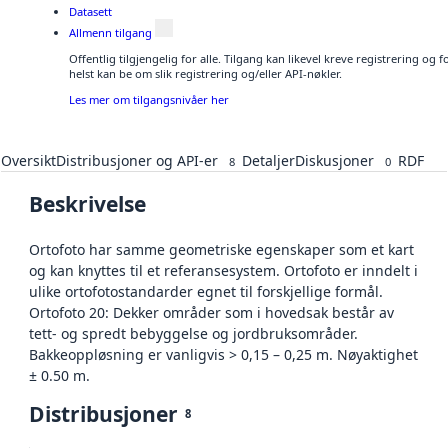
Datasett
Allmenn tilgang
Offentlig tilgjengelig for alle. Tilgang kan likevel kreve registrering o
helst kan be om slik registrering og/eller API-nøkler.
Les mer om tilgangsnivåer her
Oversikt
Distribusjoner og API-er
Detaljer
Diskusjoner
RDF
8
0
Beskrivelse
Ortofoto har samme geometriske egenskaper som et kart
og kan knyttes til et referansesystem. Ortofoto er inndelt i
ulike ortofotostandarder egnet til forskjellige formål.
Ortofoto 20: Dekker områder som i hovedsak består av
tett- og spredt bebyggelse og jordbruksområder.
Bakkeoppløsning er vanligvis > 0,15 – 0,25 m. Nøyaktighet
± 0.50 m.
Distribusjoner
8