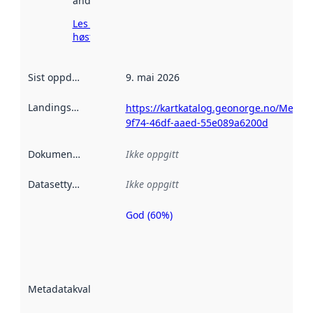
andre steder.
Les mer om
høsting her
Sist oppdatert
:
9. mai 2026
Landingsside
:
https://kartkatalog.geonorge.no/Metad
9f74-46df-aaed-55e089a6200d
Dokumentasjon
:
Ikke oppgitt
Datasettype
:
Ikke oppgitt
God (60%)
Metadatakvalitet
er en indikator
på hvor godt
datasettene er
beskrevet ved
Metadatakvalitet
:
hjelp
avmetadata.