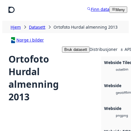
Hopp til hovedinnhold
Finn data
Meny
Hjem
Datasett
Ortofoto Hurdal almenning 2013
Norge i bilder
Distribusjoner
API
Bruk datasett
8
Ortofoto
Webside Tile
Hurdal
bin
octet
almenning
Webside
bin
2013
geotiff
Webside
png
png