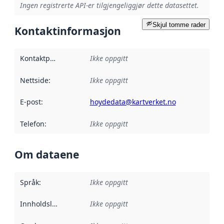
Ingen registrerte API-er tilgjengeliggjør dette datasettet.
Skjul tomme rader
Kontaktinformasjon
Kontaktpunkt
:
Ikke oppgitt
Nettside
:
Ikke oppgitt
E-post
:
hoydedata@kartverket.no
Telefon
:
Ikke oppgitt
Om dataene
Språk
:
Ikke oppgitt
Innholdsleverandører
Ikke oppgitt
: