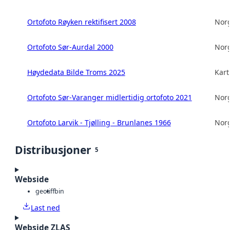
Ortofoto Røyken rektifisert 2008
Norg
Ortofoto Sør-Aurdal 2000
Norg
Høydedata Bilde Troms 2025
Kart
Ortofoto Sør-Varanger midlertidig ortofoto 2021
Norg
Ortofoto Larvik - Tjølling - Brunlanes 1966
Norg
Distribusjoner
5
Webside
geotiff
bin
Last ned
Webside ZLAS