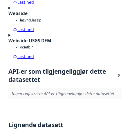
Last ned
Webside
laz
vnd.laszip
Last ned
Webside USGS DEM
octet
bin
Last ned
API-er som tilgjengeliggjør dette
0
datasettet
Ingen registrerte API-er tilgjengeliggjør dette datasettet.
Lignende datasett