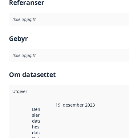
Referanser
Ikke oppgitt
Gebyr
Ikke oppgitt
Om datasettet
Utgiver
:
19. desember 2023
Denne datoen
sier når
datasettet ble
høstet av
data.norge.no.