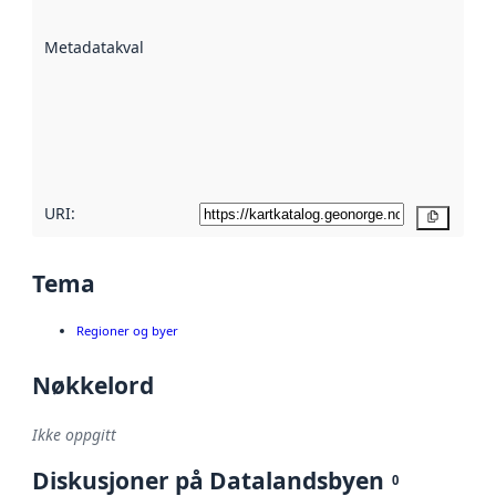
datasettene er
beskrevet ved
Metadatakvalitet
:
hjelp
avmetadata.
Les mer om
metadatakvalitet
her
URI:
Kopier
Tema
Regioner og byer
Nøkkelord
Ikke oppgitt
Diskusjoner på Datalandsbyen
0