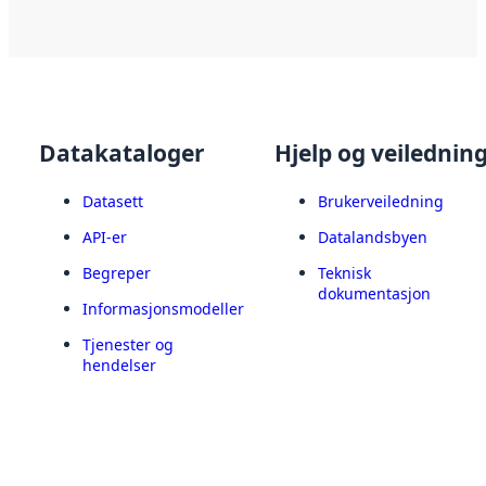
Datakataloger
Hjelp og veilednin
Datasett
Brukerveiledning
API-er
Datalandsbyen
Begreper
Teknisk
dokumentasjon
Informasjonsmodeller
Tjenester og
hendelser