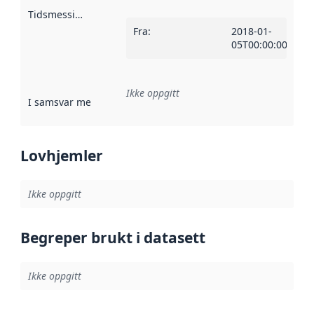
Tidsmessig avgrensning
:
Fra
:
2018-01-
05T00:00:00Z
Ikke oppgitt
I samsvar med
:
Referanse til en implementasjonsregel eller a
Lovhjemler
Ikke oppgitt
Begreper brukt i datasett
Ikke oppgitt