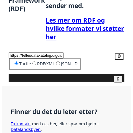
Framework
sender med.
(RDF)
Les mer om RDF og
hvilke formater vi støtter
her
Kopier
Turtle
RDF/XML
JSON-LD
Kopier
Finner du det du leter etter?
Ta kontakt
med oss her, eller spør om hjelp i
Datalandsbyen
.