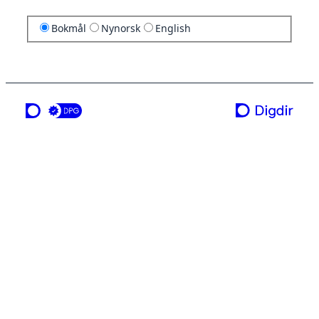
Bokmål
Nynorsk
English
en tjeneste fra