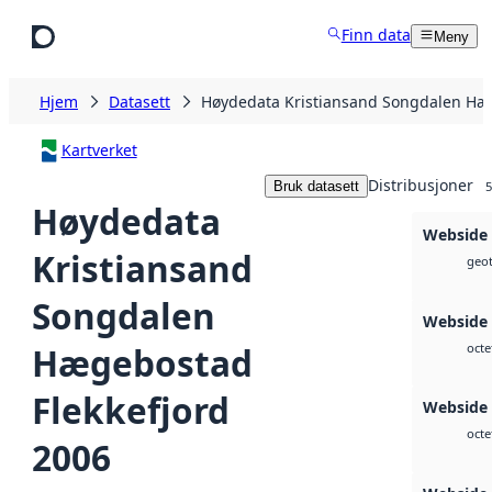
Hopp til hovedinnhold
Finn data
Meny
Hjem
Datasett
Høydedata Kristiansand Songdalen Hæg
Kartverket
Distribusjoner
Bruk datasett
5
Høydedata
Webside
Kristiansand
geot
Songdalen
Webside
Hægebostad
octe
Flekkefjord
Webside
octe
2006