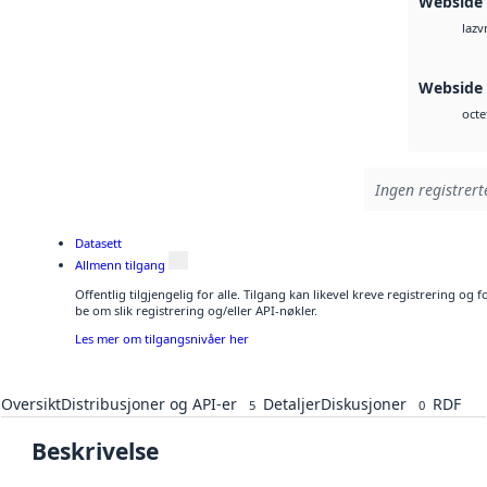
Webside
v
laz
Webside
octe
Ingen registrert
Datasett
Allmenn tilgang
Offentlig tilgjengelig for alle. Tilgang kan likevel kreve registrering o
be om slik registrering og/eller API-nøkler.
Les mer om tilgangsnivåer her
Oversikt
Distribusjoner og API-er
Detaljer
Diskusjoner
RDF
5
0
Beskrivelse