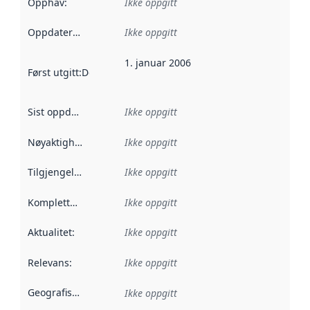
Opphav
:
Ikke oppgitt
Oppdateringsfrekvens
Ikke oppgitt
:
1. januar 2006
Først utgitt
:
Denne datoen sier når dataene i dette datasettet 
Sist oppdatert
:
Ikke oppgitt
Nøyaktighet
:
Ikke oppgitt
Tilgjengelighet
:
Ikke oppgitt
Kompletthet
:
Ikke oppgitt
Aktualitet
:
Ikke oppgitt
Relevans
:
Ikke oppgitt
Geografisk avgrensning
:
Ikke oppgitt