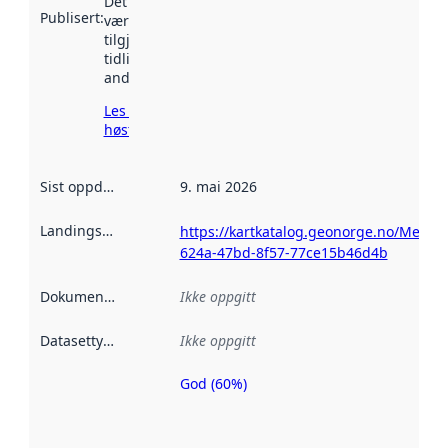
Det kan ha
Publisert
:
vært
tilgjengelig
tidligere
andre steder.
Les mer om
høsting her
Sist oppdatert
:
9. mai 2026
Landingsside
:
https://kartkatalog.geonorge.no/Metad
624a-47bd-8f57-77ce15b46d4b
Dokumentasjon
:
Ikke oppgitt
Datasettype
:
Ikke oppgitt
God (60%)
Metadatakvalitet
er en indikator
på hvor godt