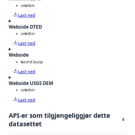
octet
bin
Last ned
Webside DTED
octet
bin
Last ned
Webside
laz
vnd.laszip
Last ned
Webside USGS DEM
octet
bin
Last ned
API-er som tilgjengeliggjør dette
0
datasettet