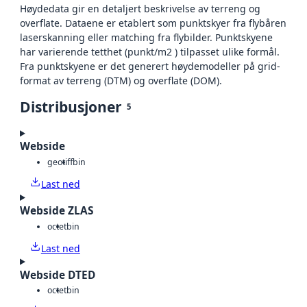
Høydedata gir en detaljert beskrivelse av terreng og
overflate. Dataene er etablert som punktskyer fra flybåren
laserskanning eller matching fra flybilder. Punktskyene
har varierende tetthet (punkt/m2 ) tilpasset ulike formål.
Fra punktskyene er det generert høydemodeller på grid-
format av terreng (DTM) og overflate (DOM).
Distribusjoner
5
Webside
geotiff
bin
Last ned
Webside ZLAS
octet
bin
Last ned
Webside DTED
octet
bin