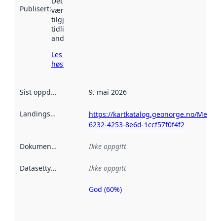
Det kan ha
Publisert
:
vært
tilgjengelig
tidligere
andre steder.
Les mer om
høsting her
Sist oppdatert
:
9. mai 2026
Landingsside
:
https://kartkatalog.geonorge.no/Metad
6232-4253-8e6d-1ccf57f0f4f2
Dokumentasjon
:
Ikke oppgitt
Datasettype
:
Ikke oppgitt
God (60%)
Metadatakvalitet
er en indikator
på hvor godt