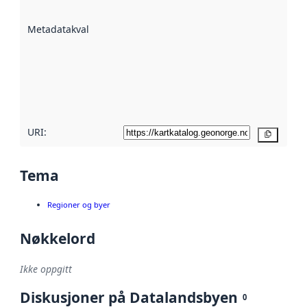
datasettene er
beskrevet ved
Metadatakvalitet
:
hjelp
avmetadata.
Les mer om
metadatakvalitet
her
URI:
Kopier
Tema
Regioner og byer
Nøkkelord
Ikke oppgitt
Diskusjoner på Datalandsbyen
0