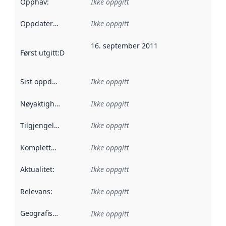
Opphav
:
Ikke oppgitt
Oppdateringsfrekvens
Ikke oppgitt
:
16. september 2011
Først utgitt
:
Denne datoen sier når dataene i dette datasettet 
Sist oppdatert
:
Ikke oppgitt
Nøyaktighet
:
Ikke oppgitt
Tilgjengelighet
:
Ikke oppgitt
Kompletthet
:
Ikke oppgitt
Aktualitet
:
Ikke oppgitt
Relevans
:
Ikke oppgitt
Geografisk avgrensning
:
Ikke oppgitt