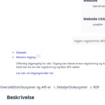
Webside
vnd.las
laz
Webside US
bin
octet
Ingen registrerte API
Datasett
Allmenn tilgang
Offentlig tilgjengelig for alle. Tilgang kan likevel kreve registrering o
helst kan be om slik registrering og/eller API-nøkler.
Les mer om tilgangsnivåer her
Oversikt
Distribusjoner og API-er
Detaljer
Diskusjoner
RDF
5
0
Beskrivelse