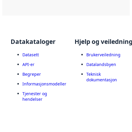
Datakataloger
Hjelp og veilednin
Datasett
Brukerveiledning
API-er
Datalandsbyen
Begreper
Teknisk
dokumentasjon
Informasjonsmodeller
Tjenester og
hendelser