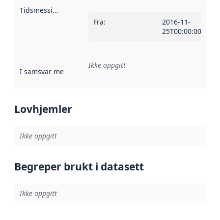
Tidsmessig avgrensning
:
Fra
:
2016-11-
25T00:00:00Z
Ikke oppgitt
I samsvar med
:
Referanse til en implementasjonsregel eller a
Lovhjemler
Ikke oppgitt
Begreper brukt i datasett
Ikke oppgitt