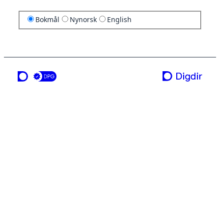
Bokmål
Nynorsk
English
en tjeneste fra