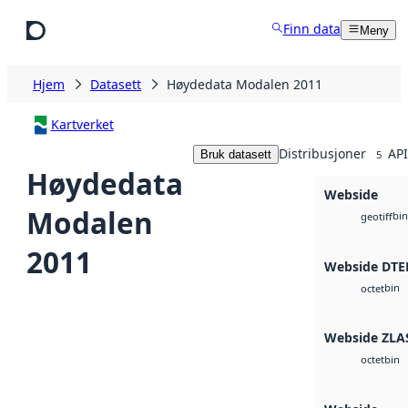
Hopp til hovedinnhold
Finn data
Meny
Hjem
Datasett
Høydedata Modalen 2011
Kartverket
Distribusjoner
API
Bruk datasett
5
Høydedata
Webside
Modalen
bin
geotiff
2011
Webside DTE
bin
octet
Webside ZLA
bin
octet