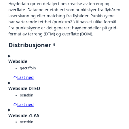
Høydedata gir en detaljert beskrivelse av terreng og
overflate. Dataene er etablert som punktskyer fra flybåren
laserskanning eller matching fra flybilder. Punktskyene
har varierende tetthet (punkt/m2 ) tilpasset ulike formål.
Fra punktskyene er det generert høydemodeller på grid-
format av terreng (DTM) og overflate (DOM).
Distribusjoner
5
Webside
geotiff
bin
Last ned
Webside DTED
octet
bin
Last ned
Webside ZLAS
octet
bin