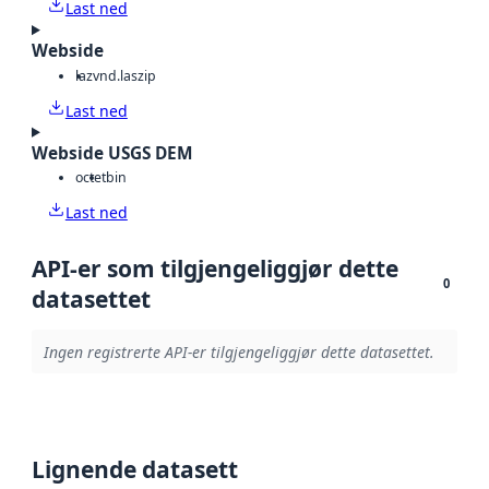
Last ned
Webside
laz
vnd.laszip
Last ned
Webside USGS DEM
octet
bin
Last ned
API-er som tilgjengeliggjør dette
0
datasettet
Ingen registrerte API-er tilgjengeliggjør dette datasettet.
Lignende datasett