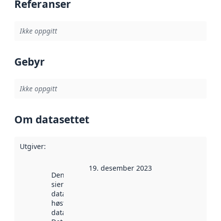
Referanser
Ikke oppgitt
Gebyr
Ikke oppgitt
Om datasettet
Utgiver
:
19. desember 2023
Denne datoen
sier når
datasettet ble
høstet av
data.norge.no.