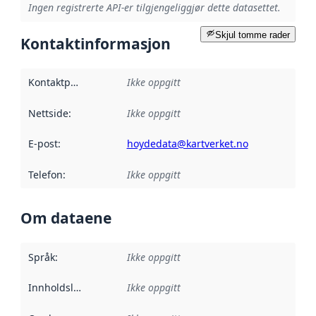
Ingen registrerte API-er tilgjengeliggjør dette datasettet.
Skjul tomme rader
Kontaktinformasjon
Kontaktpunkt
:
Ikke oppgitt
Nettside
:
Ikke oppgitt
E-post
:
hoydedata@kartverket.no
Telefon
:
Ikke oppgitt
Om dataene
Språk
:
Ikke oppgitt
Innholdsleverandører
Ikke oppgitt
: