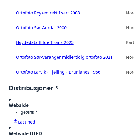
Ortofoto Røyken rektifisert 2008
Norg
Ortofoto Sør-Aurdal 2000
Norg
Høydedata Bilde Troms 2025
Kart
Ortofoto Sør-Varanger midlertidig ortofoto 2021
Norg
Ortofoto Larvik - Tjølling - Brunlanes 1966
Norg
Distribusjoner
5
Webside
geotiff
bin
Last ned
Webside DTED