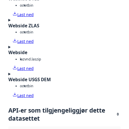
octet
bin
Last ned
Webside ZLAS
octet
bin
Last ned
Webside
laz
vnd.laszip
Last ned
Webside USGS DEM
octet
bin
Last ned
API-er som tilgjengeliggjør dette
0
datasettet