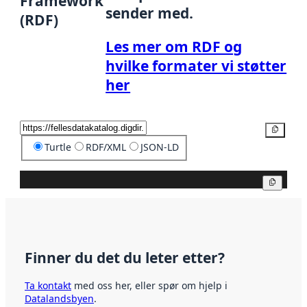
Framework
sender med.
(RDF)
Les mer om RDF og
hvilke formater vi støtter
her
Kopier
Turtle
RDF/XML
JSON-LD
Kopier
Finner du det du leter etter?
Ta kontakt
med oss her, eller spør om hjelp i
Datalandsbyen
.