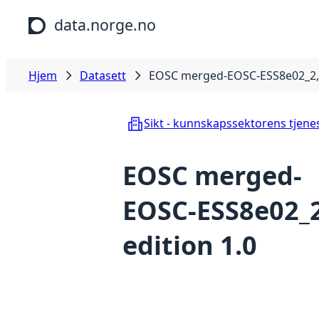
Hopp til hovedinnhold
data.norge.no
Hjem
Datasett
EOSC merged-EOSC-ESS8e02_2, 
Sikt - kunnskapssektorens tjene
EOSC merged-
EOSC-ESS8e02_2
edition 1.0