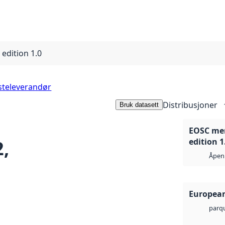
edition 1.0
steleverandør
Distribusjoner
Bruk datasett
EOSC mer
,
edition 1
Åpen 
European
parq