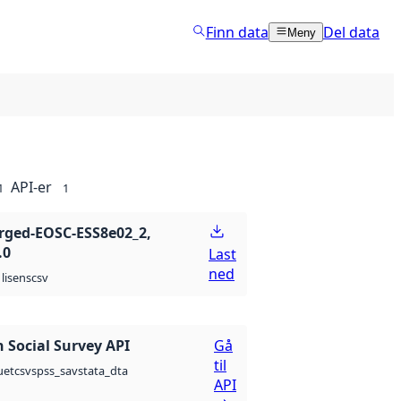
Finn data
Del data
Meny
API-er
1
1
ged-EOSC-ESS8e02_2,
.0
Last
ned
csv
lisens
 Social Survey API
Gå
til
csv
spss_sav
stata_dta
uet
API