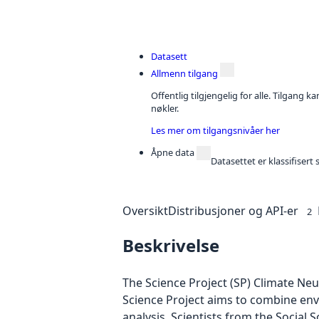
Datasett
Allmenn tilgang
Offentlig tilgjengelig for alle. Tilgang 
nøkler.
Les mer om tilgangsnivåer her
Åpne data
Datasettet er klassifiser
Oversikt
Distribusjoner og API-er
2
Beskrivelse
The Science Project (SP) Climate Neu
Science Project aims to combine envir
analysis. Scientists from the Socia