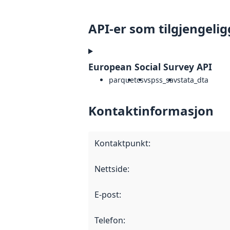
API-er som tilgjengelig
European Social Survey API
parquet
csv
spss_sav
stata_dta
Kontaktinformasjon
Kontaktpunkt
:
Nettside
:
E-post
:
Telefon
: