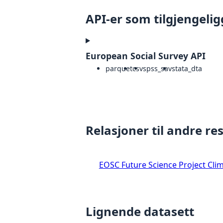
API-er som tilgjengelig
European Social Survey API
parquet
csv
spss_sav
stata_dta
Relasjoner til andre re
EOSC Future Science Project Clim
Lignende datasett