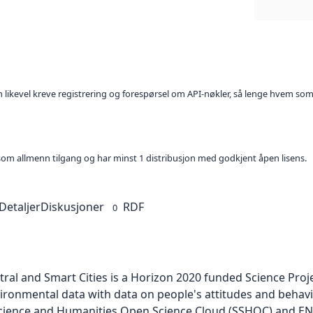
kan likevel kreve registrering og forespørsel om API-nøkler, så lenge hvem som
t som allmenn tilgang og har minst 1 distribusjon med godkjent åpen lisens.
Detaljer
Diskusjoner
RDF
0
tral and Smart Cities is a Horizon 2020 funded Science Pro
onmental data with data on people's attitudes and behaviors 
l Science and Humanities Open Science Cloud (SSHOC) and ENV