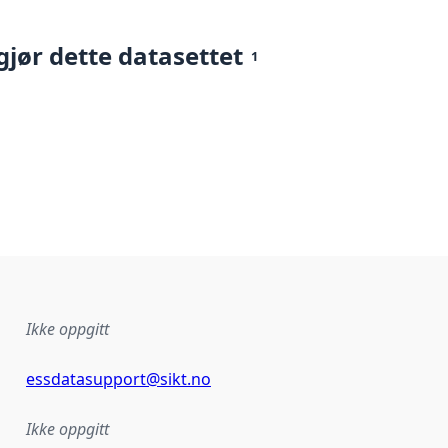
gjør dette datasettet
1
Ikke oppgitt
essdatasupport@sikt.no
Ikke oppgitt