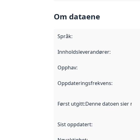
Om dataene
Språk
:
Innholdsleverandører
:
Opphav
:
Oppdateringsfrekvens
:
Først utgitt
:
Denne datoen sier når d
Sist oppdatert
: