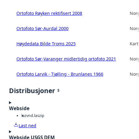
Ortofoto Røyken rektifisert 2008
Norg
Ortofoto Sør-Aurdal 2000
Norg
Høydedata Bilde Troms 2025
Kart
Ortofoto Sør-Varanger midlertidig ortofoto 2021
Norg
Ortofoto Larvik - Tjølling - Brunlanes 1966
Norg
Distribusjoner
5
Webside
laz
vnd.laszip
Last ned
Webside USGS DEM