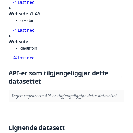
Last ned
Webside ZLAS
octet
bin
Last ned
Webside
geotiff
bin
Last ned
API-er som tilgjengeliggjør dette
0
datasettet
Ingen registrerte API-er tilgjengeliggjør dette datasettet.
Lignende datasett