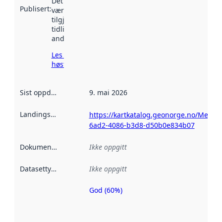
Det kan ha
Publisert
:
vært
tilgjengelig
tidligere
andre steder.
Les mer om
høsting her
Sist oppdatert
:
9. mai 2026
Landingsside
:
https://kartkatalog.geonorge.no/Metada
6ad2-4086-b3d8-d50b0e834b07
Dokumentasjon
:
Ikke oppgitt
Datasettype
:
Ikke oppgitt
God (60%)
Metadatakvalitet
er en indikator
på hvor godt