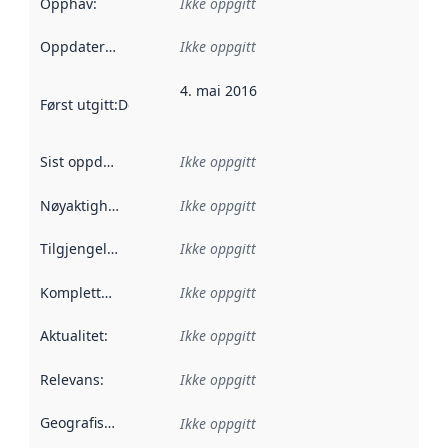
Opphav
:
Ikke oppgitt
Oppdateringsfrekvens
Ikke oppgitt
:
4. mai 2016
Først utgitt
:
Denne datoen sier når dataene i dette datasettet 
Sist oppdatert
:
Ikke oppgitt
Nøyaktighet
:
Ikke oppgitt
Tilgjengelighet
:
Ikke oppgitt
Kompletthet
:
Ikke oppgitt
Aktualitet
:
Ikke oppgitt
Relevans
:
Ikke oppgitt
Geografisk avgrensning
:
Ikke oppgitt