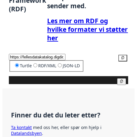
Framework
sender med.
(RDF)
Les mer om RDF og
hvilke formater vi støtter
her
Kopier
Turtle
RDF/XML
JSON-LD
Kopier
Finner du det du leter etter?
Ta kontakt
med oss her, eller spør om hjelp i
Datalandsbyen
.