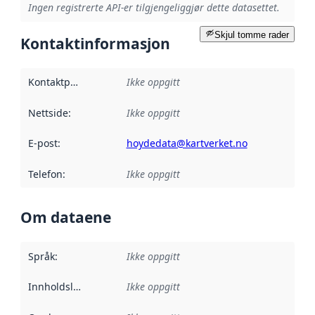
Ingen registrerte API-er tilgjengeliggjør dette datasettet.
Skjul tomme rader
Kontaktinformasjon
Kontaktpunkt
:
Ikke oppgitt
Nettside
:
Ikke oppgitt
E-post
:
hoydedata@kartverket.no
Telefon
:
Ikke oppgitt
Om dataene
Språk
:
Ikke oppgitt
Innholdsleverandører
Ikke oppgitt
: