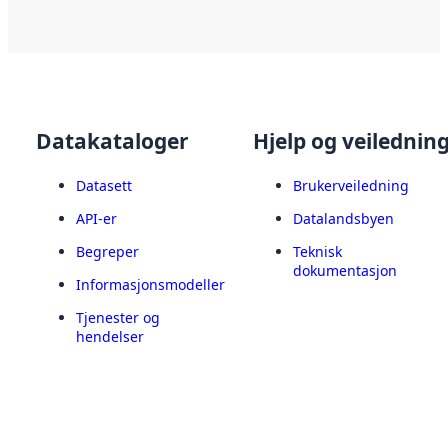
Datakataloger
Hjelp og veilednin
Datasett
Brukerveiledning
API-er
Datalandsbyen
Begreper
Teknisk
dokumentasjon
Informasjonsmodeller
Tjenester og
hendelser