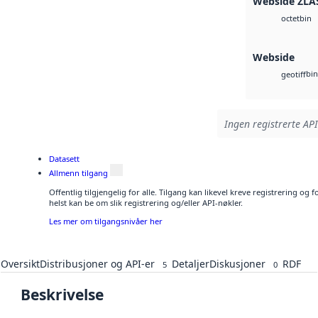
Webside ZLA
bin
octet
Webside
bin
geotiff
Ingen registrerte API
Datasett
Allmenn tilgang
Offentlig tilgjengelig for alle. Tilgang kan likevel kreve registrering o
helst kan be om slik registrering og/eller API-nøkler.
Les mer om tilgangsnivåer her
Oversikt
Distribusjoner og API-er
Detaljer
Diskusjoner
RDF
5
0
Beskrivelse