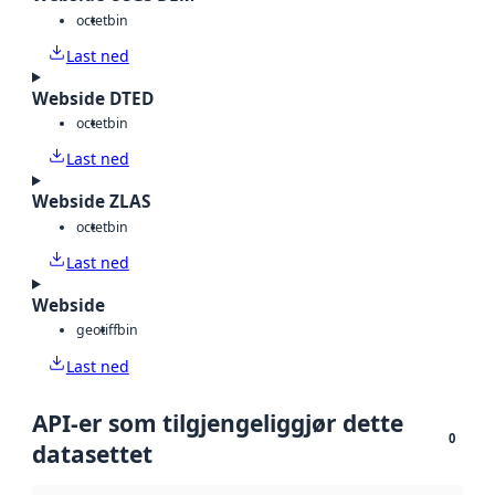
octet
bin
Last ned
Webside DTED
octet
bin
Last ned
Webside ZLAS
octet
bin
Last ned
Webside
geotiff
bin
Last ned
API-er som tilgjengeliggjør dette
0
datasettet