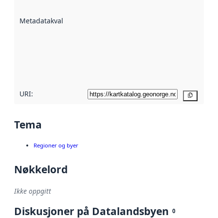
datasettene er
beskrevet ved
Metadatakvalitet
:
hjelp
avmetadata.
Les mer om
metadatakvalitet
her
URI:
Kopier
Tema
Regioner og byer
Nøkkelord
Ikke oppgitt
Diskusjoner på Datalandsbyen
0