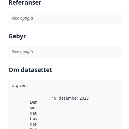
Referanser
Ikke oppgitt
Gebyr
Ikke oppgitt
Om datasettet
Utgiver
:
19. desember 2023
Denne datoen
sier når
datasettet ble
høstet av
data.norge.no.