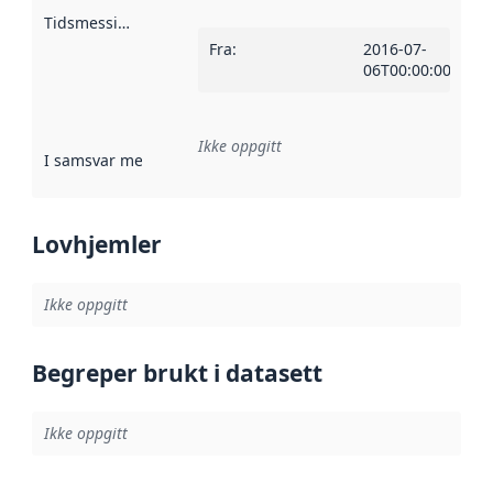
Tidsmessig avgrensning
:
Fra
:
2016-07-
06T00:00:00Z
Ikke oppgitt
I samsvar med
:
Referanse til en implementasjonsregel eller a
Lovhjemler
Ikke oppgitt
Begreper brukt i datasett
Ikke oppgitt