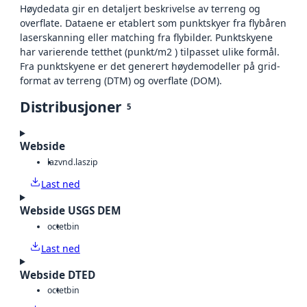
Høydedata gir en detaljert beskrivelse av terreng og
overflate. Dataene er etablert som punktskyer fra flybåren
laserskanning eller matching fra flybilder. Punktskyene
har varierende tetthet (punkt/m2 ) tilpasset ulike formål.
Fra punktskyene er det generert høydemodeller på grid-
format av terreng (DTM) og overflate (DOM).
Distribusjoner
5
Webside
laz
vnd.laszip
Last ned
Webside USGS DEM
octet
bin
Last ned
Webside DTED
octet
bin