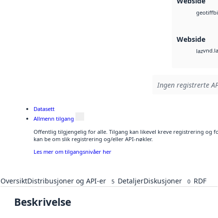
Webside
b
geotiff
Webside
vnd.l
laz
Ingen registrerte AP
Datasett
Allmenn tilgang
Offentlig tilgjengelig for alle. Tilgang kan likevel kreve registrering o
kan be om slik registrering og/eller API-nøkler.
Les mer om tilgangsnivåer her
Oversikt
Distribusjoner og API-er
Detaljer
Diskusjoner
RDF
5
0
Beskrivelse