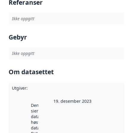
Referanser
Ikke oppgitt
Gebyr
Ikke oppgitt
Om datasettet
Utgiver
:
19. desember 2023
Denne datoen
sier når
datasettet ble
høstet av
data.norge.no.