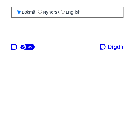
Bokmål
Nynorsk
English
en tjeneste fra