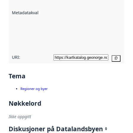
datasettene er
beskrevet ved
Metadatakvalitet
:
hjelp
avmetadata.
Les mer om
metadatakvalitet
her
URI:
Kopier
Tema
Regioner og byer
Nøkkelord
Ikke oppgitt
Diskusjoner på Datalandsbyen
0