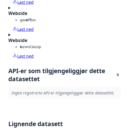
Last ned
Webside
geotiff
bin
Last ned
Webside
laz
vnd.laszip
Last ned
API-er som tilgjengeliggjør dette
0
datasettet
Ingen registrerte API-er tilgjengeliggjør dette datasettet.
Lignende datasett