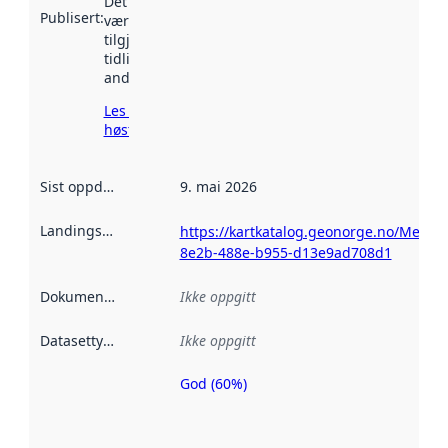
Det kan ha
Publisert
:
vært
tilgjengelig
tidligere
andre steder.
Les mer om
høsting her
Sist oppdatert
:
9. mai 2026
Landingsside
:
https://kartkatalog.geonorge.no/Metad
8e2b-488e-b955-d13e9ad708d1
Dokumentasjon
:
Ikke oppgitt
Datasettype
:
Ikke oppgitt
God (60%)
Metadatakvalitet
er en indikator
på hvor godt