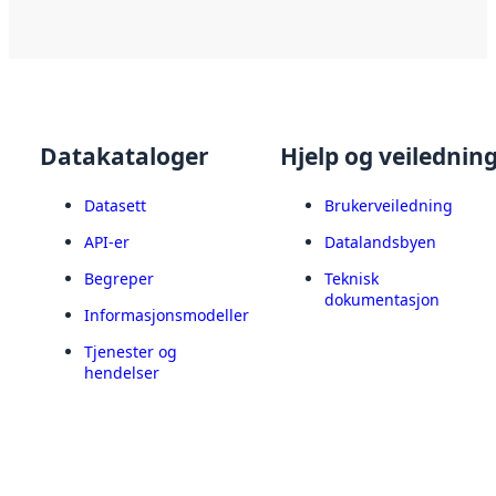
Datakataloger
Hjelp og veilednin
Datasett
Brukerveiledning
API-er
Datalandsbyen
Begreper
Teknisk
dokumentasjon
Informasjonsmodeller
Tjenester og
hendelser