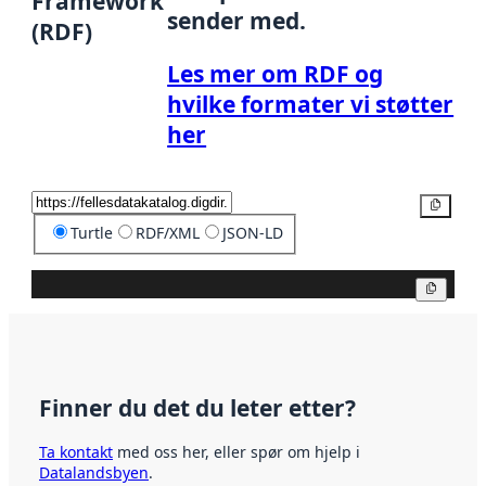
Framework
sender med.
(RDF)
Les mer om RDF og
hvilke formater vi støtter
her
Kopier
Turtle
RDF/XML
JSON-LD
Kopier
Finner du det du leter etter?
Ta kontakt
med oss her, eller spør om hjelp i
Datalandsbyen
.