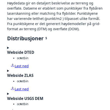
Høydedata gir en detaljert beskrivelse av terreng og
overflate. Dataene er etablert som punktskyer fra flybåren
laserskanning eller matching fra flybilder. Punktskyene
har varierende tetthet (punkt/m2 ) tilpasset ulike formål.
Fra punktskyene er det generert høydemodeller på grid-
format av terreng (DTM) og overflate (DOM).
Distribusjoner
5
Webside DTED
octet
bin
Last ned
Webside ZLAS
octet
bin
Last ned
Webside USGS DEM
octet
bin