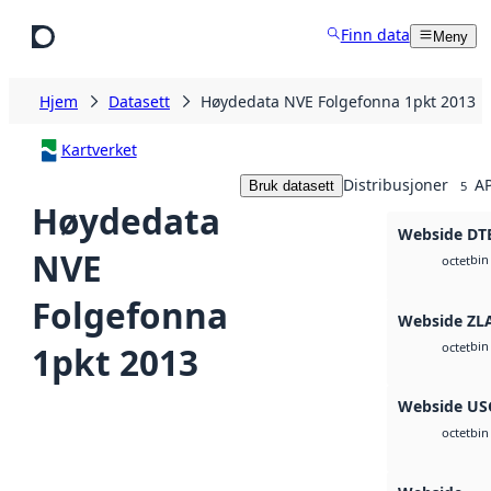
Hopp til hovedinnhold
Finn data
Meny
Hjem
Datasett
Høydedata NVE Folgefonna 1pkt 2013
Kartverket
Distribusjoner
AP
Bruk datasett
5
Høydedata
Webside DT
NVE
bin
octet
Folgefonna
Webside ZL
bin
1pkt 2013
octet
Webside US
bin
octet