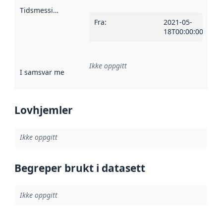
Tidsmessig avgrensning
:
Fra
:
2021-05-
18T00:00:00Z
Ikke oppgitt
I samsvar med
:
Referanse til en implementasjonsregel eller a
Lovhjemler
Ikke oppgitt
Begreper brukt i datasett
Ikke oppgitt