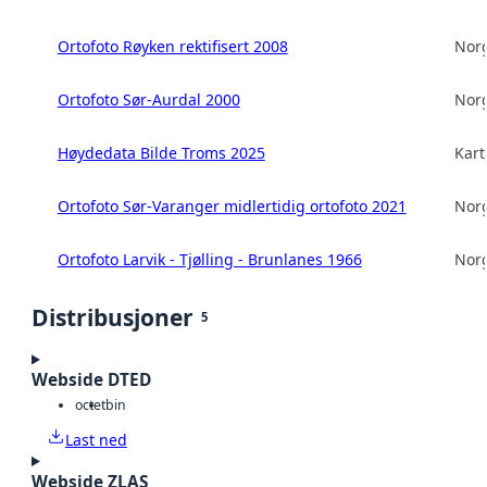
Ortofoto Røyken rektifisert 2008
Norg
Ortofoto Sør-Aurdal 2000
Norg
Høydedata Bilde Troms 2025
Kart
Ortofoto Sør-Varanger midlertidig ortofoto 2021
Norg
Ortofoto Larvik - Tjølling - Brunlanes 1966
Norg
Distribusjoner
5
Webside DTED
octet
bin
Last ned
Webside ZLAS