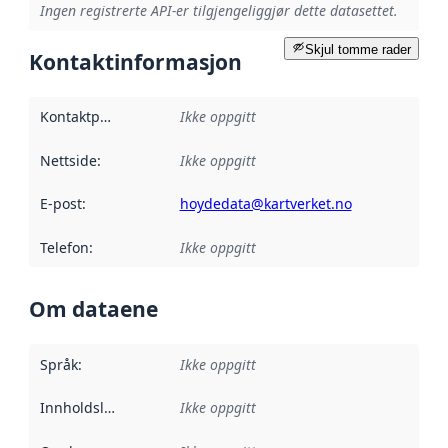
Ingen registrerte API-er tilgjengeliggjør dette datasettet.
Skjul tomme rader
Kontaktinformasjon
Kontaktpunkt
:
Ikke oppgitt
Nettside
:
Ikke oppgitt
E-post
:
hoydedata@kartverket.no
Telefon
:
Ikke oppgitt
Om dataene
Språk
:
Ikke oppgitt
Innholdsleverandører
Ikke oppgitt
: