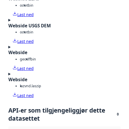
octet
bin
Last ned
Webside USGS DEM
octet
bin
Last ned
Webside
geotiff
bin
Last ned
Webside
laz
vnd.laszip
Last ned
API-er som tilgjengeliggjør dette
0
datasettet