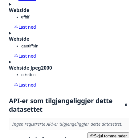
Webside
tiff
tif
Last ned
Webside
geotiff
bin
Last ned
Webside Jpeg2000
octet
bin
Last ned
API-er som tilgjengeliggjør dette
0
datasettet
Ingen registrerte API-er tilgjengeliggjør dette datasettet.
Skjul tomme rader