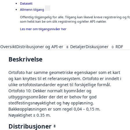
Datasett
Allmenn tilgang
Offentlig tilgjengelig for alle. Tilgang kan likevel kreve registrering og
som helst kan be om slik registrering og/eller API-nøkler.
Les mer om tilgangsnivåer her
Oversikt
Distribusjoner og API-er
Detaljer
Diskusjoner
RDF
8
0
Beskrivelse
Ortofoto har samme geometriske egenskaper som et kart
og kan knyttes til et referansesystem. Ortofoto er inndelt i
ulike ortofotostandarder egnet til forskjellige formål.
Ortofoto 10: Dekker normalt byområder og
utbyggingsområder der det er behov for god
stedfestingsnøyaktighet og høy oppløsning.
Bakkeoppløsningen er som regel 0,04 – 0,15 m.
Nøyaktighet ± 0.35 m.
Distribusjoner
8