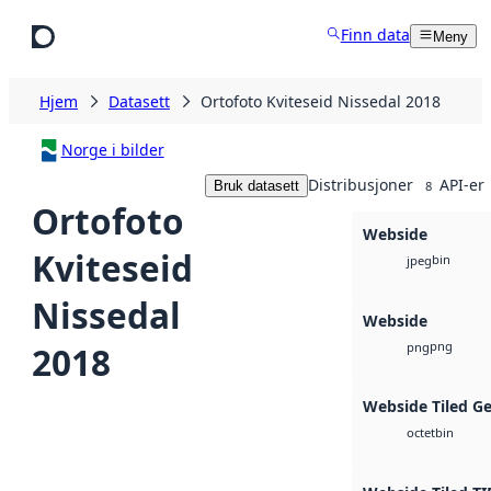
Hopp til hovedinnhold
Finn data
Meny
Hjem
Datasett
Ortofoto Kviteseid Nissedal 2018
Norge i bilder
Distribusjoner
API-er
Bruk datasett
8
Ortofoto
Webside
Kviteseid
bin
jpeg
Nissedal
Webside
png
2018
png
Webside Tiled G
bin
octet