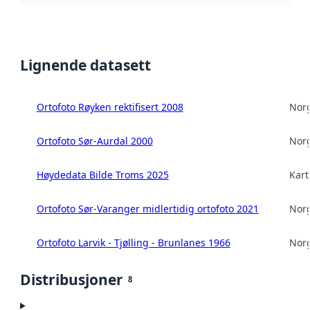
Lignende datasett
Ortofoto Røyken rektifisert 2008
Norg
Ortofoto Sør-Aurdal 2000
Norg
Høydedata Bilde Troms 2025
Kart
Ortofoto Sør-Varanger midlertidig ortofoto 2021
Norg
Ortofoto Larvik - Tjølling - Brunlanes 1966
Norg
Distribusjoner
8