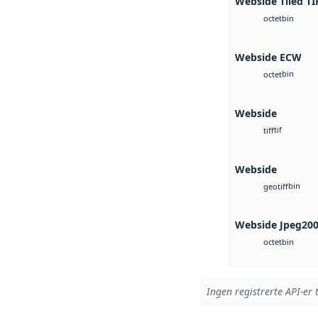
Webside Tiled TI
bin
octet
Webside ECW
bin
octet
Webside
tif
tiff
Webside
bin
geotiff
Webside Jpeg20
bin
octet
Ingen registrerte API-er 