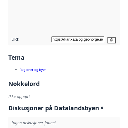
avmetadata.
Les mer om
metadatakvalitet
her
URI:
Kopier
Tema
Regioner og byer
Nøkkelord
Ikke oppgitt
Diskusjoner på Datalandsbyen
0
Ingen diskusjoner funnet