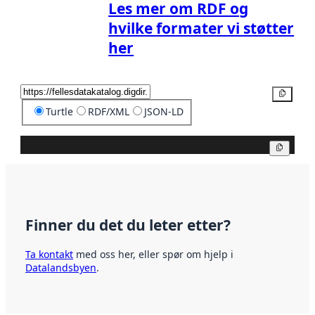
Les mer om RDF og
hvilke formater vi støtter
her
Kopier
Turtle
RDF/XML
JSON-LD
Kopier
Finner du det du leter etter?
Ta kontakt
med oss her, eller spør om hjelp i
Datalandsbyen
.