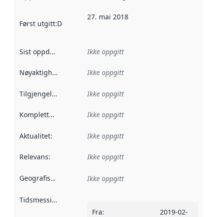
27. mai 2018
Først utgitt
:
Denne datoen sier når dataene i dette datasettet 
Sist oppdatert
:
Ikke oppgitt
Nøyaktighet
:
Ikke oppgitt
Tilgjengelighet
:
Ikke oppgitt
Kompletthet
:
Ikke oppgitt
Aktualitet
:
Ikke oppgitt
Relevans
:
Ikke oppgitt
Geografisk avgrensning
:
Ikke oppgitt
Tidsmessig avgrensning
:
Fra
:
2019-02-