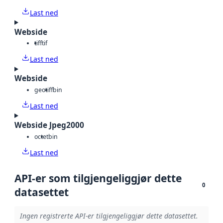
Last ned
Webside
tiff
tif
Last ned
Webside
geotiff
bin
Last ned
Webside Jpeg2000
octet
bin
Last ned
API-er som tilgjengeliggjør dette
0
datasettet
Ingen registrerte API-er tilgjengeliggjør dette datasettet.