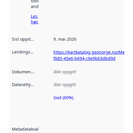
tidligere
andre steder.
Les mer om
høsting her
Sist oppdatert
:
9. mai 2026
Landingsside
:
https://kartkatalog.geonorge.no/Metada
f685-45e6-b694-c9e9b63dbd9d
Dokumentasjon
:
Ikke oppgitt
Datasettype
:
Ikke oppgitt
God (60%)
Metadatakvalitet
er en indikator
på hvor godt
datasettene er
beskrevet ved
Metadatakvalitet
:
hjelp