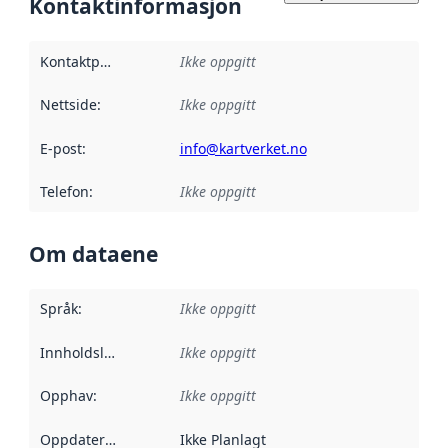
Kontaktinformasjon
Kontaktpunkt
:
Ikke oppgitt
Nettside
:
Ikke oppgitt
E-post
:
info@kartverket.no
Telefon
:
Ikke oppgitt
Om dataene
Språk
:
Ikke oppgitt
Innholdsleverandører
Ikke oppgitt
:
Opphav
:
Ikke oppgitt
Oppdateringsfrekvens
Ikke Planlagt
: