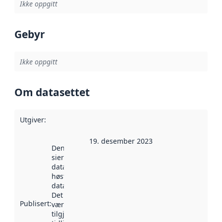
Ikke oppgitt
Gebyr
Ikke oppgitt
Om datasettet
Utgiver
:
19. desember 2023
Denne datoen
sier når
datasettet ble
høstet av
data.norge.no.
Det kan ha
Publisert
:
vært
tilgjengelig