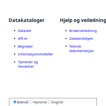
Datakataloger
Hjelp og veilednin
Datasett
Brukerveiledning
API-er
Datalandsbyen
Begreper
Teknisk
dokumentasjon
Informasjonsmodeller
Tjenester og
hendelser
Bokmål
Nynorsk
English