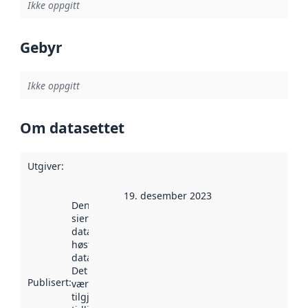
Ikke oppgitt
Gebyr
Ikke oppgitt
Om datasettet
Utgiver
:
19. desember 2023
Denne datoen
sier når
datasettet ble
høstet av
data.norge.no.
Det kan ha
Publisert
:
vært
tilgjengelig