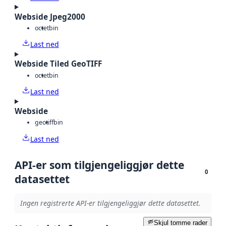
Webside Jpeg2000
octet
bin
Last ned
Webside Tiled GeoTIFF
octet
bin
Last ned
Webside
geotiff
bin
Last ned
API-er som tilgjengeliggjør dette
0
datasettet
Ingen registrerte API-er tilgjengeliggjør dette datasettet.
Skjul tomme rader