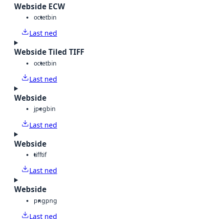
Webside ECW
octet
bin
Last ned
Webside Tiled TIFF
octet
bin
Last ned
Webside
jpeg
bin
Last ned
Webside
tiff
tif
Last ned
Webside
png
png
Last ned