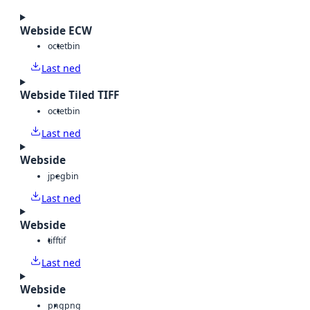
Webside ECW
octet
bin
Last ned
Webside Tiled TIFF
octet
bin
Last ned
Webside
jpeg
bin
Last ned
Webside
tiff
tif
Last ned
Webside
png
png