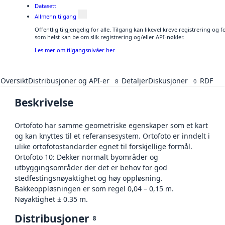
Datasett
Allmenn tilgang
Offentlig tilgjengelig for alle. Tilgang kan likevel kreve registrering og
som helst kan be om slik registrering og/eller API-nøkler.
Les mer om tilgangsnivåer her
Oversikt
Distribusjoner og API-er
Detaljer
Diskusjoner
RDF
8
0
Beskrivelse
Ortofoto har samme geometriske egenskaper som et kart
og kan knyttes til et referansesystem. Ortofoto er inndelt i
ulike ortofotostandarder egnet til forskjellige formål.
Ortofoto 10: Dekker normalt byområder og
utbyggingsområder der det er behov for god
stedfestingsnøyaktighet og høy oppløsning.
Bakkeoppløsningen er som regel 0,04 – 0,15 m.
Nøyaktighet ± 0.35 m.
Distribusjoner
8