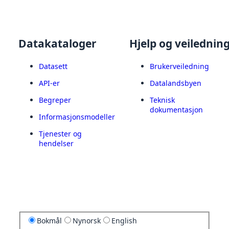
Datakataloger
Hjelp og veilednin
Datasett
Brukerveiledning
API-er
Datalandsbyen
Begreper
Teknisk
dokumentasjon
Informasjonsmodeller
Tjenester og
hendelser
Bokmål
Nynorsk
English