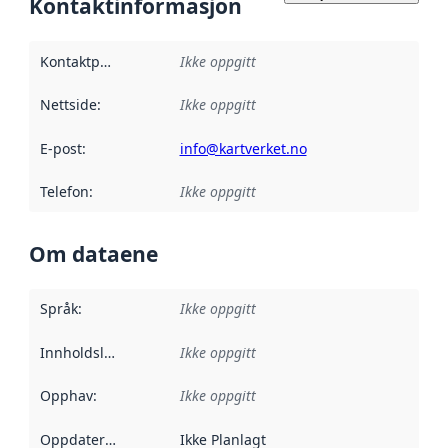
Kontaktinformasjon
Kontaktpunkt
:
Ikke oppgitt
Nettside
:
Ikke oppgitt
E-post
:
info@kartverket.no
Telefon
:
Ikke oppgitt
Om dataene
Språk
:
Ikke oppgitt
Innholdsleverandører
Ikke oppgitt
:
Opphav
:
Ikke oppgitt
Oppdateringsfrekvens
Ikke Planlagt
: