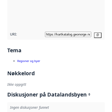
avmetadata.
Les mer om
metadatakvalitet
her
URI:
Kopier
Tema
Regioner og byer
Nøkkelord
Ikke oppgitt
Diskusjoner på Datalandsbyen
0
Ingen diskusjoner funnet