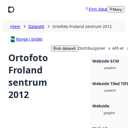
Hopp til hovedinnhold
Finn data
Meny
Hjem
Datasett
Ortofoto Froland sentrum 2012
Norge i bilder
Distribusjoner
API-er
Bruk datasett
8
Ortofoto
Webside ECW
Froland
bin
octet
sentrum
Webside Tiled TIF
bin
2012
octet
Webside
bin
jpeg