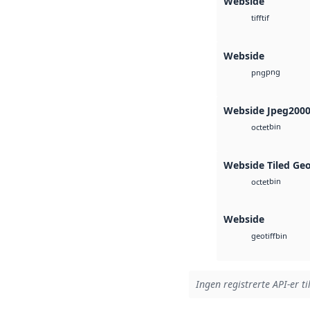
Webside
tif
tiff
Webside
png
png
Webside Jpeg200
bin
octet
Webside Tiled Ge
bin
octet
Webside
bin
geotiff
Ingen registrerte API-er ti