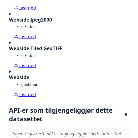
Last ned
Webside Jpeg2000
octet
bin
Last ned
Webside Tiled GeoTIFF
octet
bin
Last ned
Webside
geotiff
bin
Last ned
API-er som tilgjengeliggjør dette
0
datasettet
Ingen registrerte API-er tilgjengeliggjør dette datasettet.