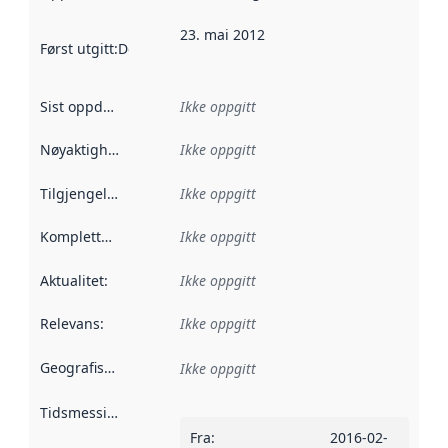
23. mai 2012
Først utgitt
:
Denne datoen sier når dataene i dette datasettet 
Sist oppdatert
:
Ikke oppgitt
Nøyaktighet
:
Ikke oppgitt
Tilgjengelighet
:
Ikke oppgitt
Kompletthet
:
Ikke oppgitt
Aktualitet
:
Ikke oppgitt
Relevans
:
Ikke oppgitt
Geografisk avgrensning
:
Ikke oppgitt
Tidsmessig avgrensning
:
Fra
:
2016-02-