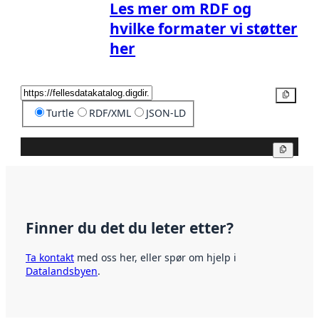
Les mer om RDF og
hvilke formater vi støtter
her
Kopier
Turtle
RDF/XML
JSON-LD
Kopier
Finner du det du leter etter?
Ta kontakt
med oss her, eller spør om hjelp i
Datalandsbyen
.