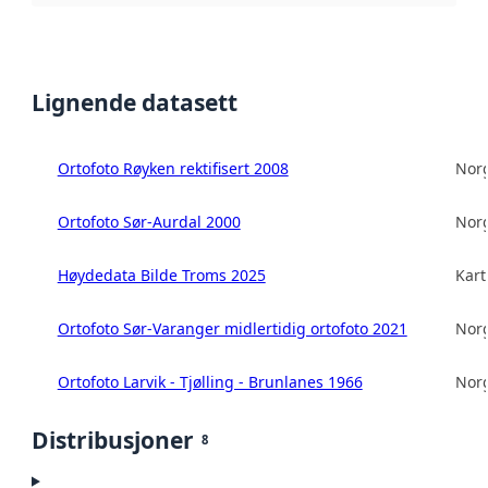
Lignende datasett
Ortofoto Røyken rektifisert 2008
Norg
Ortofoto Sør-Aurdal 2000
Norg
Høydedata Bilde Troms 2025
Kart
Ortofoto Sør-Varanger midlertidig ortofoto 2021
Norg
Ortofoto Larvik - Tjølling - Brunlanes 1966
Norg
Distribusjoner
8