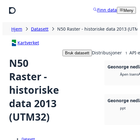
Hopp til hovedinnhold
Finn data
Meny
Hjem
Datasett
N50 Raster - historiske data 2013 (UTM
Kartverket
Distribusjoner
API-e
Bruk datasett
1
N50
Geonorge nedl
Raster -
Åpen lisens
historiske
data 2013
Geonorge nedl
ppt
(UTM32)
Datasett