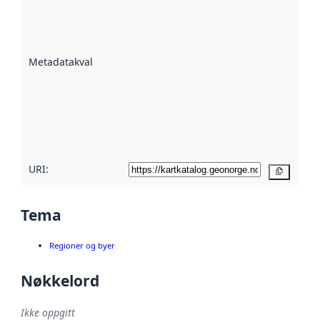
er en indikator
på hvor godt
datasettene er
beskrevet ved
Metadatakvalitet
:
hjelp
avmetadata.
Les mer om
metadatakvalitet
her
URI:
Kopier
Tema
Regioner og byer
Nøkkelord
Ikke oppgitt