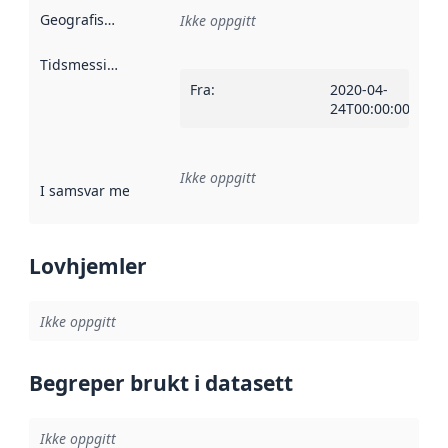
Geografisk avgrensning
:
Ikke oppgitt
Tidsmessig avgrensning
:
Fra
:
2020-04-
24T00:00:00Z
Ikke oppgitt
I samsvar med
:
Referanse til en implementasjonsregel eller a
Lovhjemler
Ikke oppgitt
Begreper brukt i datasett
Ikke oppgitt