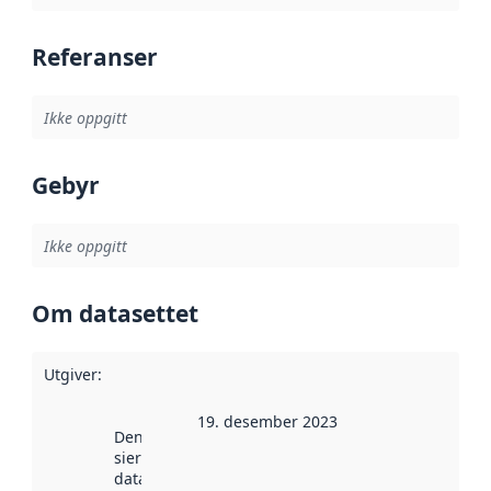
Referanser
Ikke oppgitt
Gebyr
Ikke oppgitt
Om datasettet
Utgiver
:
19. desember 2023
Denne datoen
sier når
datasettet ble