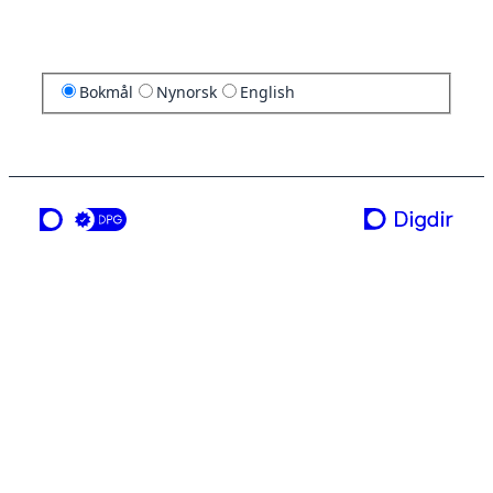
Bokmål
Nynorsk
English
en tjeneste fra