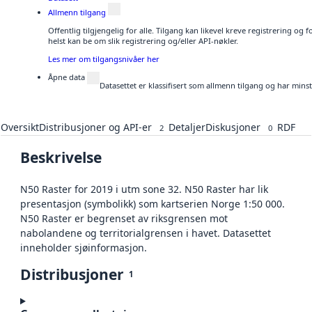
Allmenn tilgang
Offentlig tilgjengelig for alle. Tilgang kan likevel kreve registrering o
helst kan be om slik registrering og/eller API-nøkler.
Les mer om tilgangsnivåer her
Åpne data
Datasettet er klassifisert som allmenn tilgang og har mins
Oversikt
Distribusjoner og API-er
Detaljer
Diskusjoner
RDF
2
0
Beskrivelse
N50 Raster for 2019 i utm sone 32. N50 Raster har lik
presentasjon (symbolikk) som kartserien Norge 1:50 000.
N50 Raster er begrenset av riksgrensen mot
nabolandene og territorialgrensen i havet. Datasettet
inneholder sjøinformasjon.
Distribusjoner
1