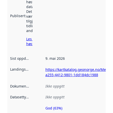
høstet av
data.norge.no.
Det kan ha
Publisert
:
vært
tilgjengelig
tidligere
andre steder.
Les mer om
høsting her
Sist oppdatert
:
9. mai 2026
Landingsside
:
https://kartkatalog.geonorge.no/Metad
a255-4412-9801-1dd184dc1988
Dokumentasjon
:
Ikke oppgitt
Datasettype
:
Ikke oppgitt
God (63%)
Metadatakvalitet