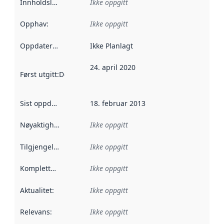
Innholdsleverandører
Ikke oppgitt
:
Opphav
:
Ikke oppgitt
Oppdateringsfrekvens
Ikke Planlagt
:
24. april 2020
Først utgitt
:
Denne datoen sier når dataene i dette datasettet 
Sist oppdatert
:
18. februar 2013
Nøyaktighet
:
Ikke oppgitt
Tilgjengelighet
:
Ikke oppgitt
Kompletthet
:
Ikke oppgitt
Aktualitet
:
Ikke oppgitt
Relevans
:
Ikke oppgitt