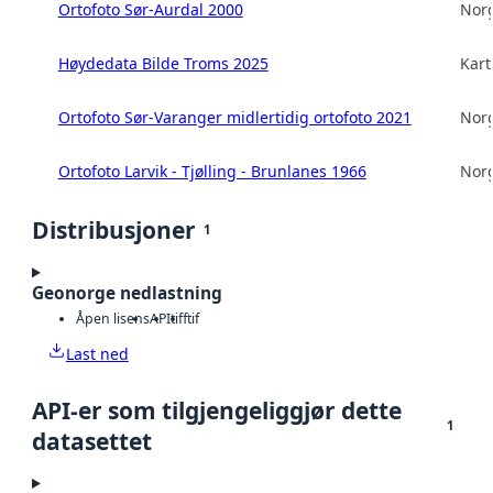
Ortofoto Sør-Aurdal 2000
Norg
Høydedata Bilde Troms 2025
Kart
Ortofoto Sør-Varanger midlertidig ortofoto 2021
Norg
Ortofoto Larvik - Tjølling - Brunlanes 1966
Norg
Distribusjoner
1
Geonorge nedlastning
Åpen lisens
API
tiff
tif
Last ned
API-er som tilgjengeliggjør dette
1
datasettet