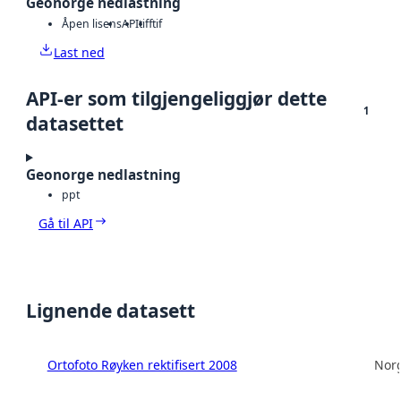
Geonorge nedlastning
Åpen lisens
API
tiff
tif
Last ned
API-er som tilgjengeliggjør dette
1
datasettet
Geonorge nedlastning
ppt
Gå til API
Lignende datasett
Ortofoto Røyken rektifisert 2008
Norg