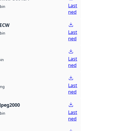
Last
bin
ned
 ECW
Last
bin
ned
Last
bin
ned
Last
ng
ned
Jpeg2000
Last
bin
ned