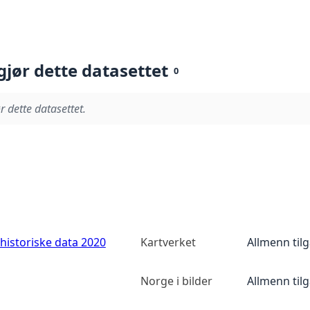
gjør dette datasettet
0
r dette datasettet.
historiske data 2020
Kartverket
Allmenn til
Norge i bilder
Allmenn til