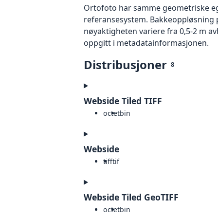
Ortofoto har samme geometriske egen
referansesystem. Bakkeoppløsning på
nøyaktigheten variere fra 0,5-2 m a
oppgitt i metadatainformasjonen.
Distribusjoner
8
Webside Tiled TIFF
octet
bin
Webside
tiff
tif
Webside Tiled GeoTIFF
octet
bin