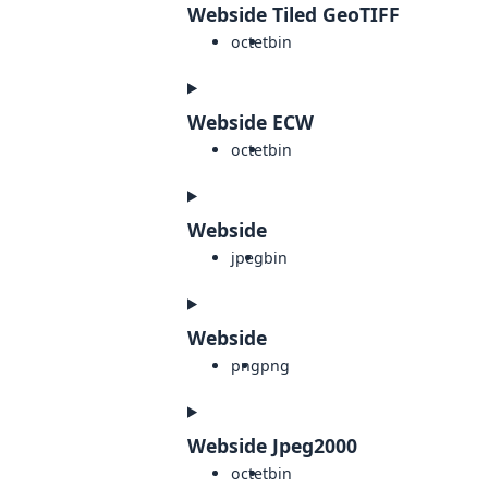
Webside Tiled GeoTIFF
octet
bin
Webside ECW
octet
bin
Webside
jpeg
bin
Webside
png
png
Webside Jpeg2000
octet
bin