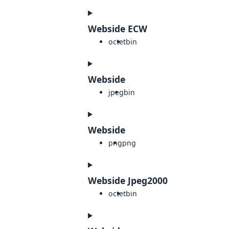
Webside ECW
octet
bin
Webside
jpeg
bin
Webside
png
png
Webside Jpeg2000
octet
bin