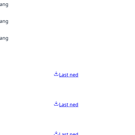
gang
gang
gang
Last ned
Last ned
Last ned