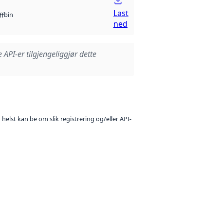
Last
bin
ff
ned
e API-er tilgjengeliggjør dette
 helst kan be om slik registrering og/eller API-