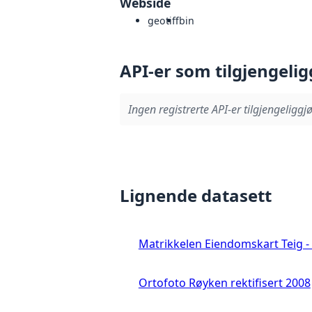
Webside
geotiff
bin
API-er som tilgjengelig
Ingen registrerte API-er tilgjengeliggjø
Lignende datasett
Matrikkelen Eiendomskart Teig - 
Ortofoto Røyken rektifisert 2008