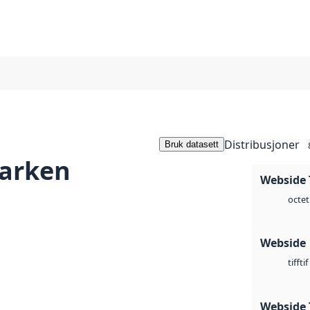
Distribusjoner
Bruk datasett
arken
Webside 
octet
Webside
tif
tiff
Webside 