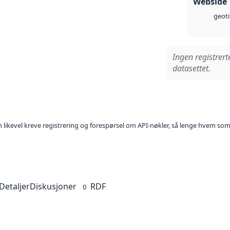
Webside
geoti
Ingen registrert
datasettet.
kan likevel kreve registrering og forespørsel om API-nøkler, så lenge hvem som
Detaljer
Diskusjoner
RDF
0