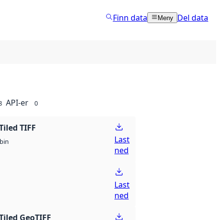
Finn data
Del data
Meny
API-er
8
0
Tiled TIFF
Last
bin
ned
Last
ned
Tiled GeoTIFF