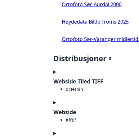
Ortofoto Sør-Aurdal 2000
Høydedata Bilde Troms 2025
Ortofoto Sør-Varanger midlertid
Distribusjoner
8
Webside Tiled TIFF
octet
bin
Webside
tiff
tif