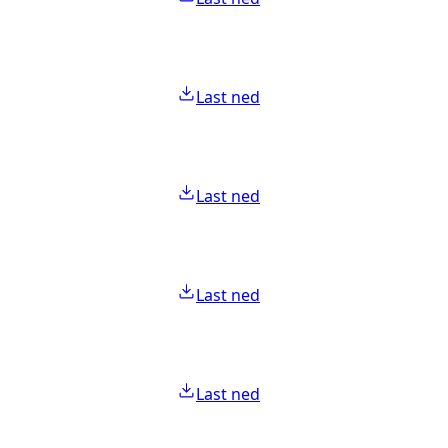
Last ned
Last ned
Last ned
Last ned