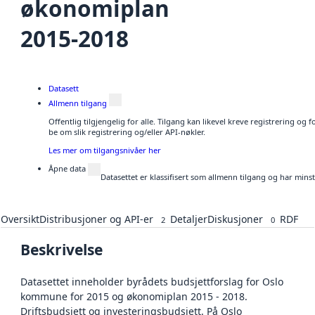
økonomiplan
2015-2018
Datasett
Allmenn tilgang
Offentlig tilgjengelig for alle. Tilgang kan likevel kreve registrering o
be om slik registrering og/eller API-nøkler.
Les mer om tilgangsnivåer her
Åpne data
Datasettet er klassifisert som allmenn tilgang og har mins
Oversikt
Distribusjoner og API-er
Detaljer
Diskusjoner
RDF
2
0
Beskrivelse
Datasettet inneholder byrådets budsjettforslag for Oslo
kommune for 2015 og økonomiplan 2015 - 2018.
Driftsbudsjett og investeringsbudsjett. På Oslo