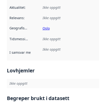
Aktualitet
:
Ikke oppgitt
Relevans
:
Ikke oppgitt
Geografisk avgrensning
:
Oslo
Tidsmessig avgrensning
Ikke oppgitt
:
Ikke oppgitt
I samsvar med
:
Referanse til en implementasjonsregel eller a
Lovhjemler
Ikke oppgitt
Begreper brukt i datasett