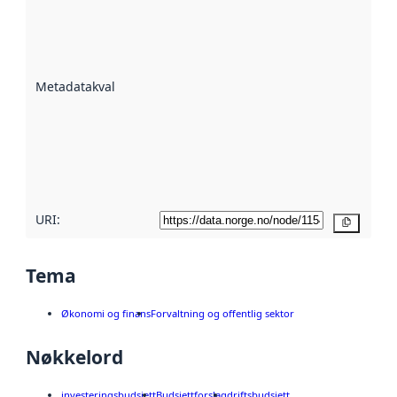
Metadatakvalitet
er en indikator
på hvor godt
datasettene er
beskrevet ved
Metadatakvalitet
:
hjelp
avmetadata.
Les mer om
metadatakvalitet
her
URI:
Kopier
Tema
Økonomi og finans
Forvaltning og offentlig sektor
Nøkkelord
investeringsbudsjett
Budsjettforslag
driftsbudsjett