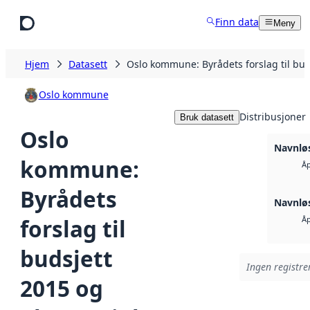
Hopp til hovedinnhold
Finn data
Meny
Hjem
Datasett
Oslo kommune: Byrådets forslag til bu
Oslo kommune
Distribusjoner
Bruk datasett
Oslo
Navnløs
kommune:
Åp
Byrådets
Navnløs
forslag til
Åp
budsjett
Ingen registrer
2015 og