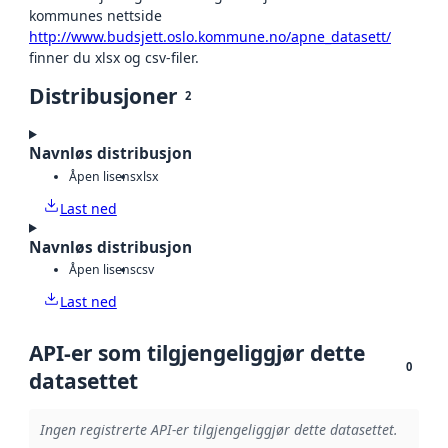
kommunes nettside
http://www.budsjett.oslo.kommune.no/apne_datasett/
finner du xlsx og csv-filer.
Distribusjoner
2
Navnløs distribusjon
Åpen lisens
xlsx
Last ned
Navnløs distribusjon
Åpen lisens
csv
Last ned
API-er som tilgjengeliggjør dette
0
datasettet
Ingen registrerte API-er tilgjengeliggjør dette datasettet.