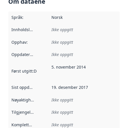
Om dataene
Språk
:
Norsk
Innholdsleverandører
Ikke oppgitt
:
Opphav
:
Ikke oppgitt
Oppdateringsfrekvens
Ikke oppgitt
:
5. november 2014
Først utgitt
:
Denne datoen sier når dataene i dette datasettet 
Sist oppdatert
:
19. desember 2017
Nøyaktighet
:
Ikke oppgitt
Tilgjengelighet
:
Ikke oppgitt
Kompletthet
:
Ikke oppgitt