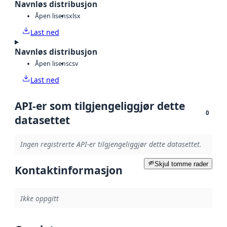
Navnløs distribusjon
Åpen lisens
xlsx
Last ned
Navnløs distribusjon
Åpen lisens
csv
Last ned
API-er som tilgjengeliggjør dette
0
datasettet
Ingen registrerte API-er tilgjengeliggjør dette datasettet.
Skjul tomme rader
Kontaktinformasjon
Ikke oppgitt