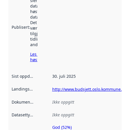
sier når
datasettet ble
høstet av
data.norge.no.
Det kan ha
Publisert
:
vært
tilgjengelig
tidligere
andre steder.
Les mer om
høsting her
Sist oppdatert
:
30. juli 2025
Landingsside
:
http://www.budsjett.oslo.kommune.no/a
Dokumentasjon
:
Ikke oppgitt
Datasettype
:
Ikke oppgitt
God (52%)