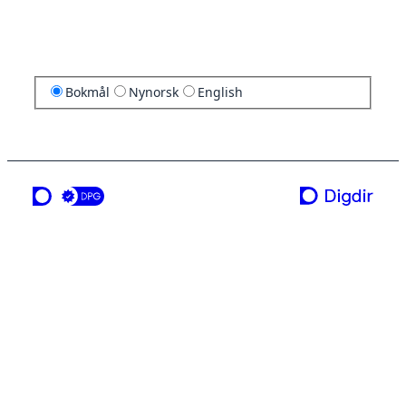
Bokmål
Nynorsk
English
en tjeneste fra