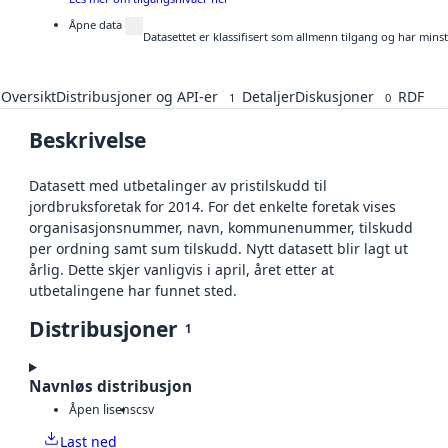
Åpne data
Datasettet er klassifisert som allmenn tilgang og har mins
Oversikt
Distribusjoner og API-er
Detaljer
Diskusjoner
RDF
1
0
Beskrivelse
Datasett med utbetalinger av pristilskudd til
jordbruksforetak for 2014. For det enkelte foretak vises
organisasjonsnummer, navn, kommunenummer, tilskudd
per ordning samt sum tilskudd. Nytt datasett blir lagt ut
årlig. Dette skjer vanligvis i april, året etter at
utbetalingene har funnet sted.
Distribusjoner
1
Navnløs distribusjon
Åpen lisens
csv
Last ned