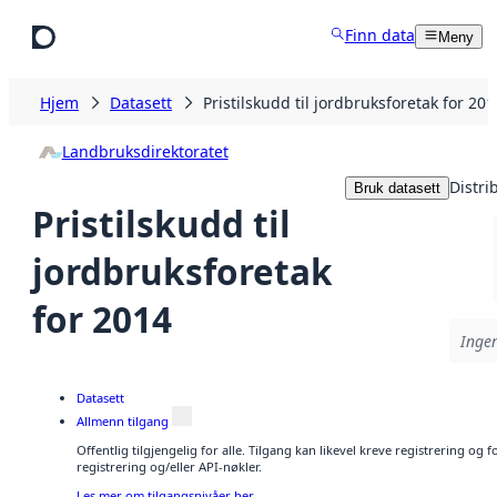
Hopp til hovedinnhold
Finn data
Meny
Hjem
Datasett
Pristilskudd til jordbruksforetak for 201
Landbruksdirektoratet
Distri
Bruk datasett
Pristilskudd til
jordbruksforetak
for 2014
Ingen
Datasett
Allmenn tilgang
Offentlig tilgjengelig for alle. Tilgang kan likevel kreve registrering o
registrering og/eller API-nøkler.
Les mer om tilgangsnivåer her