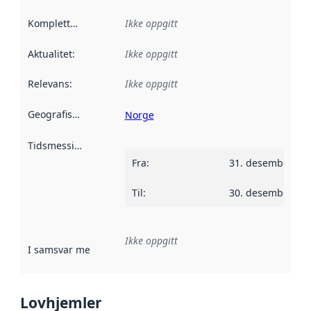
Kompletthet
:
Ikke oppgitt
Aktualitet
:
Ikke oppgitt
Relevans
:
Ikke oppgitt
Geografisk avgrensning
:
Norge
Tidsmessig avgrensning
:
Fra
:
31. desember 20
Til
:
30. desember 20
Ikke oppgitt
I samsvar med
:
Referanse til en implementasjonsregel eller a
Lovhjemler