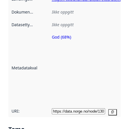
Dokumentasjon
:
Ikke oppgitt
Datasettype
:
Ikke oppgitt
God (68%)
Metadatakvalitet
er en indikator
på hvor godt
datasettene er
beskrevet ved
Metadatakvalitet
:
hjelp
avmetadata.
Les mer om
metadatakvalitet
her
URI:
Kopier