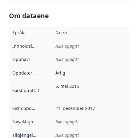
Om dataene
Språk
:
Norsk
Innholdsleverandører
Ikke oppgitt
:
Opphav
:
Ikke oppgitt
Oppdateringsfrekvens
Årlig
:
5. mai 2015
Først utgitt
:
Denne datoen sier når dataene i dette datasettet 
Sist oppdatert
:
21. desember 2017
Nøyaktighet
:
Ikke oppgitt
Tilgjengelighet
:
Ikke oppgitt