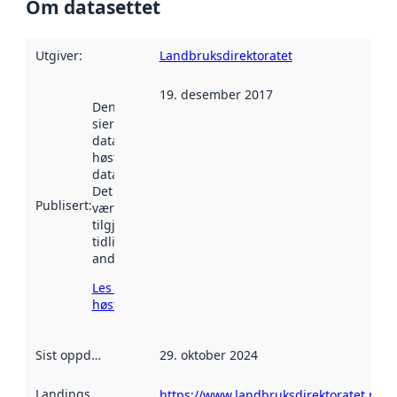
Om datasettet
Utgiver
:
Landbruksdirektoratet
19. desember 2017
Denne datoen
sier når
datasettet ble
høstet av
data.norge.no.
Det kan ha
Publisert
:
vært
tilgjengelig
tidligere
andre steder.
Les mer om
høsting her
Sist oppdatert
:
29. oktober 2024
Landingsside
:
https://www.landbruksdirektoratet.no