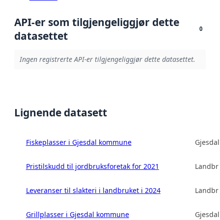
API-er som tilgjengeliggjør dette
0
datasettet
Ingen registrerte API-er tilgjengeliggjør dette datasettet.
Lignende datasett
Fiskeplasser i Gjesdal kommune
Gjesda
Pristilskudd til jordbruksforetak for 2021
Landbru
Leveranser til slakteri i landbruket i 2024
Landbru
Grillplasser i Gjesdal kommune
Gjesda