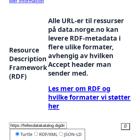
Mer informasjon
Alle URL-er til ressurser
på data.norge.no kan
levere RDF-metadata i
flere ulike formater,
Resource
avhengig av hvilken
Description
Accept header man
Framework
sender med.
(RDF)
Les mer om RDF og
hvilke formater vi støtter
her
Kopier
Turtle
RDF/XML
JSON-LD