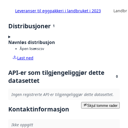
Leveranser til eggpakkeri i landbruket i 2023
Landbru
Distribusjoner
1
Navnløs distribusjon
Åpen lisens
csv
Last ned
API-er som tilgjengeliggjør dette
0
datasettet
Ingen registrerte API-er tilgjengeliggjør dette datasettet.
Skjul tomme rader
Kontaktinformasjon
Ikke oppgitt