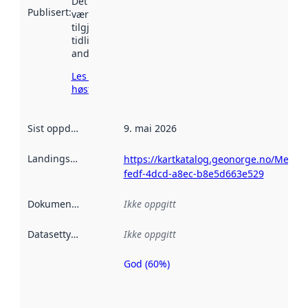
Det kan ha
Publisert
:
vært
tilgjengelig
tidligere
andre steder.
Les mer om
høsting her
Sist oppdatert
:
9. mai 2026
Landingsside
:
https://kartkatalog.geonorge.no/Metad
fedf-4dcd-a8ec-b8e5d663e529
Dokumentasjon
:
Ikke oppgitt
Datasettype
:
Ikke oppgitt
God (60%)
Metadatakvalitet
er en indikator
på hvor godt