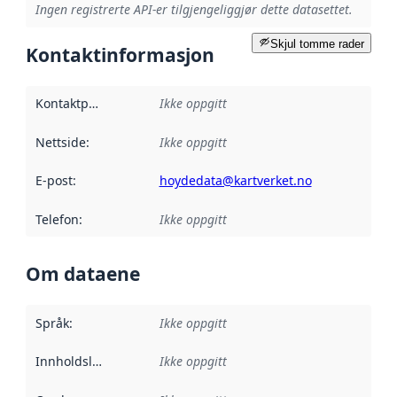
Ingen registrerte API-er tilgjengeliggjør dette datasettet.
Skjul tomme rader
Kontaktinformasjon
Kontaktpunkt
:
Ikke oppgitt
Nettside
:
Ikke oppgitt
E-post
:
hoydedata@kartverket.no
Telefon
:
Ikke oppgitt
Om dataene
Språk
:
Ikke oppgitt
Innholdsleverandører
Ikke oppgitt
: