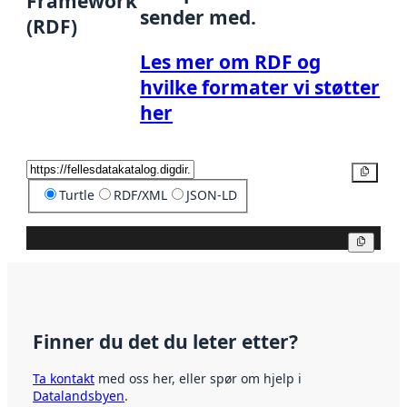
Framework
sender med.
(RDF)
Les mer om RDF og
hvilke formater vi støtter
her
Kopier
Turtle
RDF/XML
JSON-LD
Kopier
Finner du det du leter etter?
Ta kontakt
med oss her, eller spør om hjelp i
Datalandsbyen
.