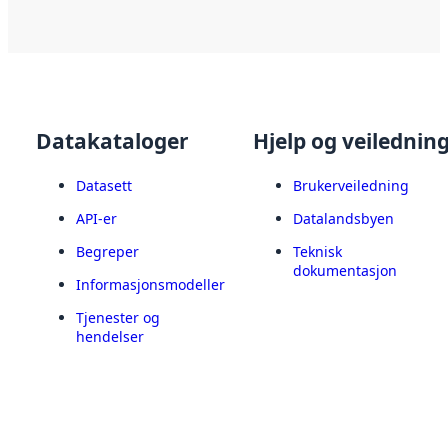
Datakataloger
Hjelp og veilednin
Datasett
Brukerveiledning
API-er
Datalandsbyen
Begreper
Teknisk
dokumentasjon
Informasjonsmodeller
Tjenester og
hendelser