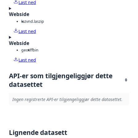
Last ned
Webside
laz
vnd.laszip
Last ned
Webside
geotiff
bin
Last ned
API-er som tilgjengeliggjør dette
0
datasettet
Ingen registrerte API-er tilgjengeliggjør dette datasettet.
Lignende datasett