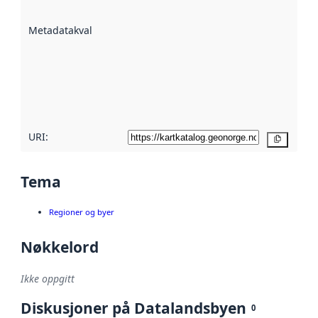
datasettene er
beskrevet ved
Metadatakvalitet
:
hjelp
avmetadata.
Les mer om
metadatakvalitet
her
URI:
Kopier
Tema
Regioner og byer
Nøkkelord
Ikke oppgitt
Diskusjoner på Datalandsbyen
0