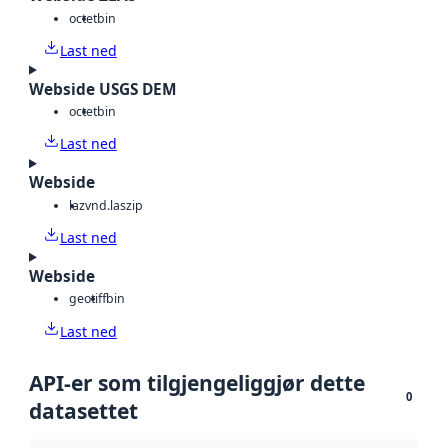
octet
bin
Last ned
Webside USGS DEM
octet
bin
Last ned
Webside
laz
vnd.laszip
Last ned
Webside
geotiff
bin
Last ned
API-er som tilgjengeliggjør dette
0
datasettet