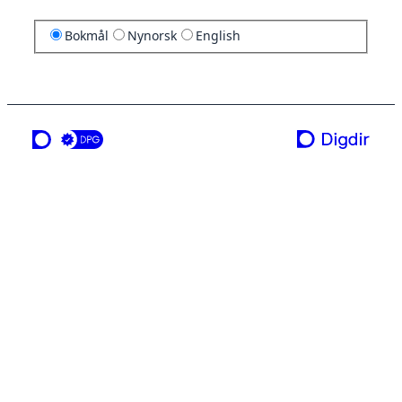
Bokmål
Nynorsk
English
en tjeneste fra