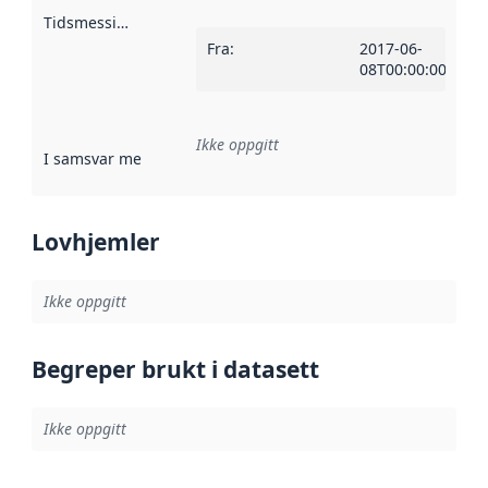
Tidsmessig avgrensning
:
Fra
:
2017-06-
08T00:00:00Z
Ikke oppgitt
I samsvar med
:
Referanse til en implementasjonsregel eller a
Lovhjemler
Ikke oppgitt
Begreper brukt i datasett
Ikke oppgitt