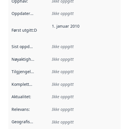
Opphav
:
Ikke oppgitt
Oppdateringsfrekvens
Ikke oppgitt
:
1. januar 2010
Først utgitt
:
Denne datoen sier når dataene i dette datasettet 
Sist oppdatert
:
Ikke oppgitt
Nøyaktighet
:
Ikke oppgitt
Tilgjengelighet
:
Ikke oppgitt
Kompletthet
:
Ikke oppgitt
Aktualitet
:
Ikke oppgitt
Relevans
:
Ikke oppgitt
Geografisk avgrensning
:
Ikke oppgitt