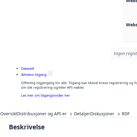
Webs
Webs
Ingen regist
Datasett
Allmenn tilgang
Offentlig tilgjengelig for alle. Tilgang kan likevel kreve registrering o
om slik registrering og/eller API-nøkler.
Les mer om tilgangsnivåer her
Oversikt
Distribusjoner og API-er
Detaljer
Diskusjoner
RDF
5
0
Beskrivelse