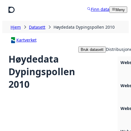
Hopp til hovedinnhold
Finn data
Meny
Hjem
Datasett
Høydedata Dypingspollen 2010
Kartverket
Distribusjon
Bruk datasett
Høydedata
Webs
Dypingspollen
2010
Webs
Webs