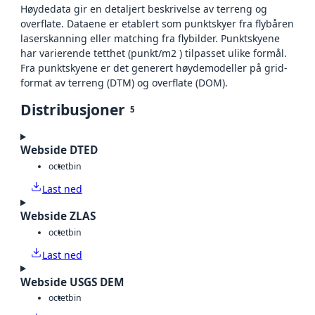
Høydedata gir en detaljert beskrivelse av terreng og
overflate. Dataene er etablert som punktskyer fra flybåren
laserskanning eller matching fra flybilder. Punktskyene
har varierende tetthet (punkt/m2 ) tilpasset ulike formål.
Fra punktskyene er det generert høydemodeller på grid-
format av terreng (DTM) og overflate (DOM).
Distribusjoner
5
Webside DTED
octet
bin
Last ned
Webside ZLAS
octet
bin
Last ned
Webside USGS DEM
octet
bin