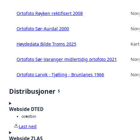
Ortofoto Røyken rektifisert 2008
Norg
Ortofoto Sør-Aurdal 2000
Norg
Høydedata Bilde Troms 2025
Kart
Ortofoto Sør-Varanger midlertidig ortofoto 2021
Norg
Ortofoto Larvik - Tjølling - Brunlanes 1966
Norg
Distribusjoner
5
Webside DTED
octet
bin
Last ned
Webside ZLAS