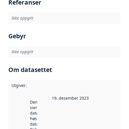
Referanser
Ikke oppgitt
Gebyr
Ikke oppgitt
Om datasettet
Utgiver
:
19. desember 2023
Denne datoen
sier når
datasettet ble
høstet av
data.norge.no.