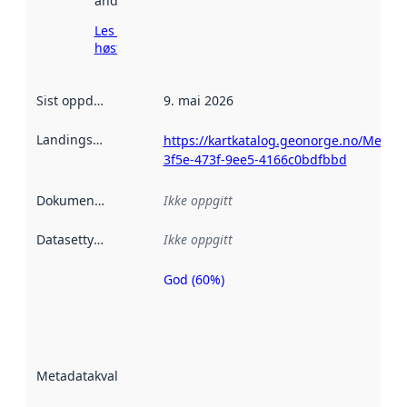
andre steder.
Les mer om
høsting her
Sist oppdatert
:
9. mai 2026
Landingsside
:
https://kartkatalog.geonorge.no/Metad
3f5e-473f-9ee5-4166c0bdfbbd
Dokumentasjon
:
Ikke oppgitt
Datasettype
:
Ikke oppgitt
God (60%)
Metadatakvalitet
er en indikator
på hvor godt
datasettene er
beskrevet ved
Metadatakvalitet
:
hjelp
avmetadata.