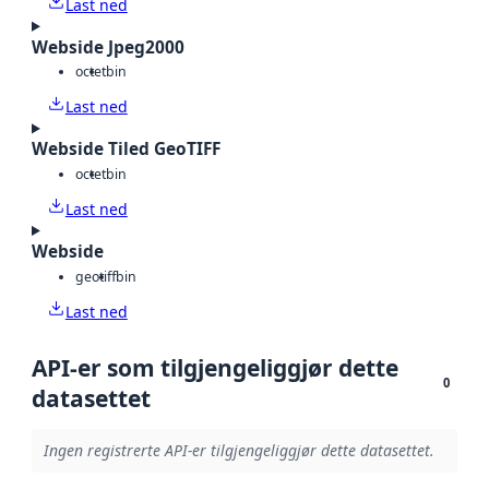
Last ned
Webside Jpeg2000
octet
bin
Last ned
Webside Tiled GeoTIFF
octet
bin
Last ned
Webside
geotiff
bin
Last ned
API-er som tilgjengeliggjør dette
0
datasettet
Ingen registrerte API-er tilgjengeliggjør dette datasettet.