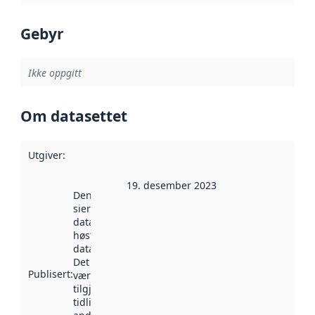
Gebyr
Ikke oppgitt
Om datasettet
Utgiver
:
19. desember 2023
Denne datoen
sier når
datasettet ble
høstet av
data.norge.no.
Det kan ha
Publisert
:
vært
tilgjengelig
tidligere