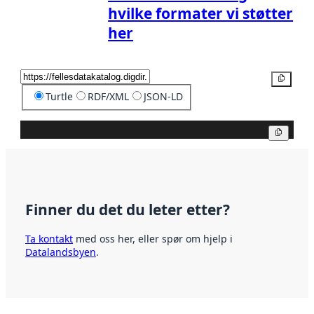
hvilke formater vi støtter
her
Kopier
Turtle
RDF/XML
JSON-LD
Kopier
Finner du det du leter etter?
Ta kontakt
med oss her, eller spør om hjelp i
Datalandsbyen
.