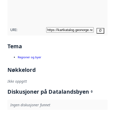
Les mer om
metadatakvalitet
her
URI:
Kopier
Tema
Regioner og byer
Nøkkelord
Ikke oppgitt
Diskusjoner på Datalandsbyen
0
Ingen diskusjoner funnet