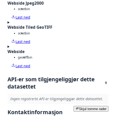
Webside Jpeg2000
octet
bin
Last ned
Webside Tiled GeoTIFF
octet
bin
Last ned
Webside
geotiff
bin
Last ned
API-er som tilgjengeliggjør dette
0
datasettet
Ingen registrerte API-er tilgjengeliggjør dette datasettet.
Skjul tomme rader
Kontaktinformasjon