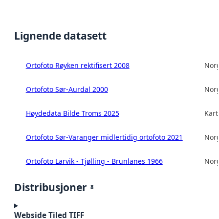
Lignende datasett
Ortofoto Røyken rektifisert 2008
Norg
Ortofoto Sør-Aurdal 2000
Norg
Høydedata Bilde Troms 2025
Kart
Ortofoto Sør-Varanger midlertidig ortofoto 2021
Norg
Ortofoto Larvik - Tjølling - Brunlanes 1966
Norg
Distribusjoner
8
Webside Tiled TIFF