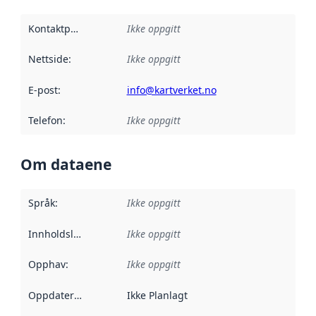
Kontaktpunkt
:
Ikke oppgitt
Nettside
:
Ikke oppgitt
E-post
:
info@kartverket.no
Telefon
:
Ikke oppgitt
Om dataene
Språk
:
Ikke oppgitt
Innholdsleverandører
Ikke oppgitt
:
Opphav
:
Ikke oppgitt
Oppdateringsfrekvens
Ikke Planlagt
: