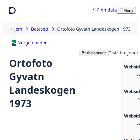
Hopp til hovedinnhold
Finn data
Meny
Hjem
Datasett
Ortofoto Gyvatn Landeskogen 1973
Norge i bilder
Distribusjoner
Bruk datasett
Ortofoto
Webside
Gyvatn
oc
Landeskogen
Websid
1973
j
Websi
oc