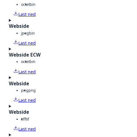
octet
bin
Last ned
Webside
jpeg
bin
Last ned
Webside ECW
octet
bin
Last ned
Webside
png
png
Last ned
Webside
tiff
tif
Last ned