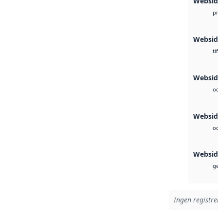
Websid
p
Websid
ti
Websid
oc
Websid
oc
Websid
ge
Ingen registre