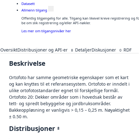
Datasett
Allmenn tilgang
Offentlig tilgjengelig for alle. Tilgang kan likevel kreve registrering o
be om slik registrering og/eller API-nøkler.
Les mer om tilgangsnivåer her
Oversikt
Distribusjoner og API-er
Detaljer
Diskusjoner
RDF
8
0
Beskrivelse
Ortofoto har samme geometriske egenskaper som et kart
og kan knyttes til et referansesystem. Ortofoto er inndelt i
ulike ortofotostandarder egnet til forskjellige formål.
Ortofoto 20: Dekker områder som i hovedsak består av
tett- og spredt bebyggelse og jordbruksområder.
Bakkeoppløsning er vanligvis > 0,15 – 0,25 m. Nøyaktighet
± 0.50 m.
Distribusjoner
8