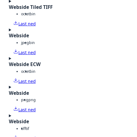
Webside Tiled TIFF
octet
bin
Last ned
Webside
jpeg
bin
Last ned
Webside ECW
octet
bin
Last ned
Webside
png
png
Last ned
Webside
tiff
tif