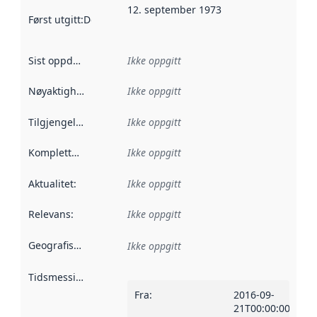
12. september 1973
Først utgitt
:
Denne datoen sier når dataene i dette datasettet 
Sist oppdatert
:
Ikke oppgitt
Nøyaktighet
:
Ikke oppgitt
Tilgjengelighet
:
Ikke oppgitt
Kompletthet
:
Ikke oppgitt
Aktualitet
:
Ikke oppgitt
Relevans
:
Ikke oppgitt
Geografisk avgrensning
:
Ikke oppgitt
Tidsmessig avgrensning
:
Fra
:
2016-09-
21T00:00:00Z