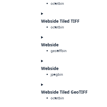
octet
bin
Webside Tiled TIFF
octet
bin
Webside
geotiff
bin
Webside
jpeg
bin
Webside Tiled GeoTIFF
octet
bin