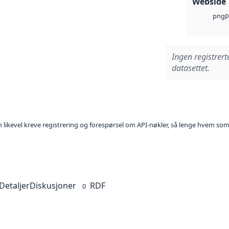
Webside
p
png
Ingen registrert
datasettet.
kan likevel kreve registrering og forespørsel om API-nøkler, så lenge hvem som
Detaljer
Diskusjoner
RDF
0