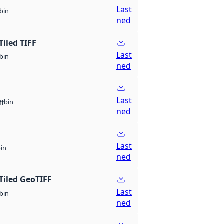
Last
bin
ned
Tiled TIFF
Last
bin
ned
Last
bin
ff
ned
Last
bin
ned
Tiled GeoTIFF
Last
bin
ned