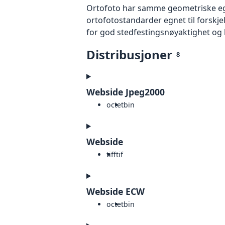
Ortofoto har samme geometriske egen
ortofotostandarder egnet til forskj
for god stedfestingsnøyaktighet og 
Distribusjoner
8
Webside Jpeg2000
octet
bin
Webside
tiff
tif
Webside ECW
octet
bin