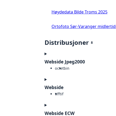
Høydedata Bilde Troms 2025
Ortofoto Sør-Varanger midlertid
Distribusjoner
8
Webside Jpeg2000
octet
bin
Webside
tiff
tif
Webside ECW