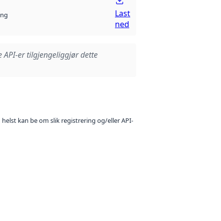
Last
ng
ned
e API-er tilgjengeliggjør dette
 helst kan be om slik registrering og/eller API-