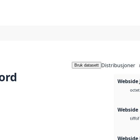
Distribusjoner
Bruk datasett
ord
Webside 
octet
Webside
tif
tiff
Webside