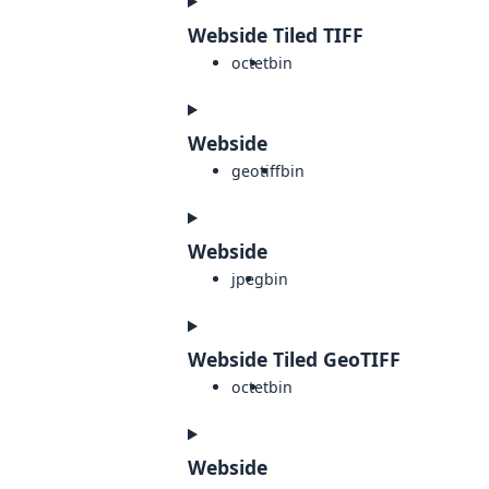
Webside Tiled TIFF
octet
bin
Webside
geotiff
bin
Webside
jpeg
bin
Webside Tiled GeoTIFF
octet
bin
Webside