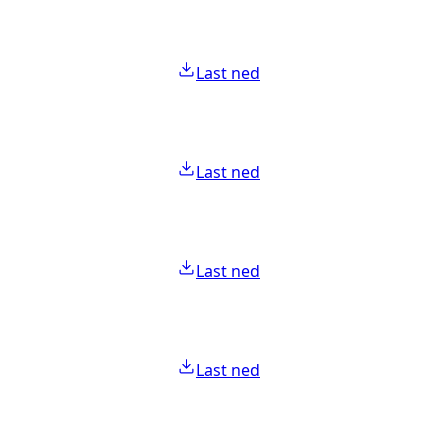
Last ned
Last ned
Last ned
Last ned