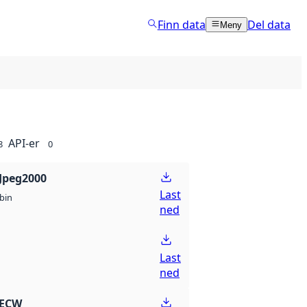
Finn data
Del data
Meny
API-er
8
0
Jpeg2000
Last
bin
ned
Last
ned
 ECW