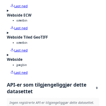
Last ned
Webside ECW
octet
bin
Last ned
Webside Tiled GeoTIFF
octet
bin
Last ned
Webside
jpeg
bin
Last ned
API-er som tilgjengeliggjør dette
0
datasettet
Ingen registrerte API-er tilgjengeliggjør dette datasettet.