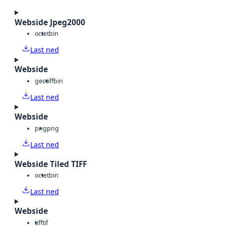
Webside Jpeg2000
octet
bin
Last ned
Webside
geotiff
bin
Last ned
Webside
png
png
Last ned
Webside Tiled TIFF
octet
bin
Last ned
Webside
tiff
tif