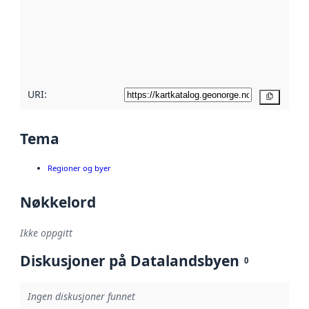
avmetadata.
Les mer om
metadatakvalitet
her
URI:
Kopier
Tema
Regioner og byer
Nøkkelord
Ikke oppgitt
Diskusjoner på Datalandsbyen
0
Ingen diskusjoner funnet