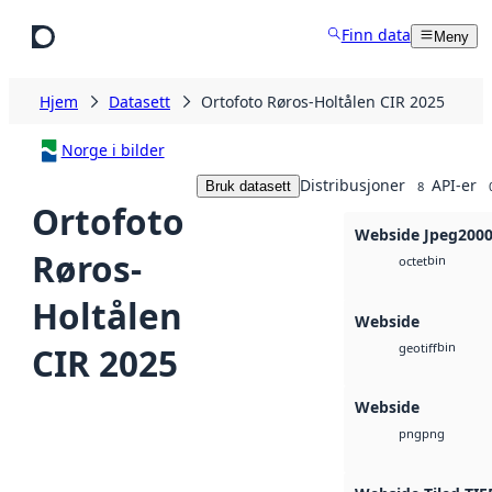
Hopp til hovedinnhold
Finn data
Meny
Hjem
Datasett
Ortofoto Røros-Holtålen CIR 2025
Norge i bilder
Distribusjoner
API-er
Bruk datasett
8
Ortofoto
Webside Jpeg200
Røros-
bin
octet
Holtålen
Webside
bin
CIR 2025
geotiff
Webside
png
png