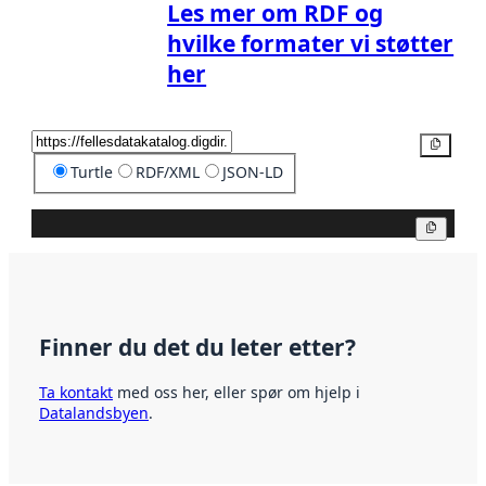
Les mer om RDF og
hvilke formater vi støtter
her
Kopier
Turtle
RDF/XML
JSON-LD
Kopier
Finner du det du leter etter?
Ta kontakt
med oss her, eller spør om hjelp i
Datalandsbyen
.