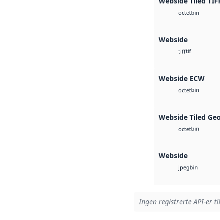
Webside Tiled TIF
bin
octet
Webside
tif
tiff
Webside ECW
bin
octet
Webside Tiled Ge
bin
octet
Webside
bin
jpeg
Ingen registrerte API-er ti