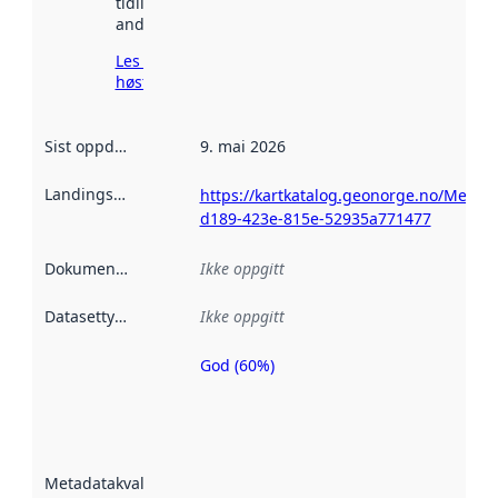
tidligere
andre steder.
Les mer om
høsting her
Sist oppdatert
:
9. mai 2026
Landingsside
:
https://kartkatalog.geonorge.no/Metad
d189-423e-815e-52935a771477
Dokumentasjon
:
Ikke oppgitt
Datasettype
:
Ikke oppgitt
God (60%)
Metadatakvalitet
er en indikator
på hvor godt
datasettene er
beskrevet ved
Metadatakvalitet
:
hjelp