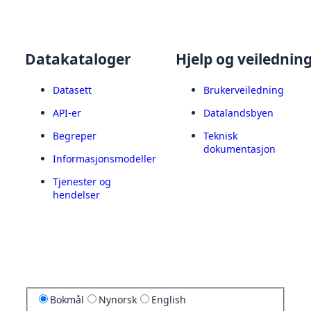
Datakataloger
Hjelp og veilednin
Datasett
Brukerveiledning
API-er
Datalandsbyen
Begreper
Teknisk
dokumentasjon
Informasjonsmodeller
Tjenester og
hendelser
Bokmål
Nynorsk
English