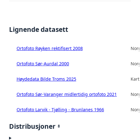
Lignende datasett
Ortofoto Røyken rektifisert 2008
Norg
Ortofoto Sør-Aurdal 2000
Norg
Høydedata Bilde Troms 2025
Kart
Ortofoto Sør-Varanger midlertidig ortofoto 2021
Norg
Ortofoto Larvik - Tjølling - Brunlanes 1966
Norg
Distribusjoner
8