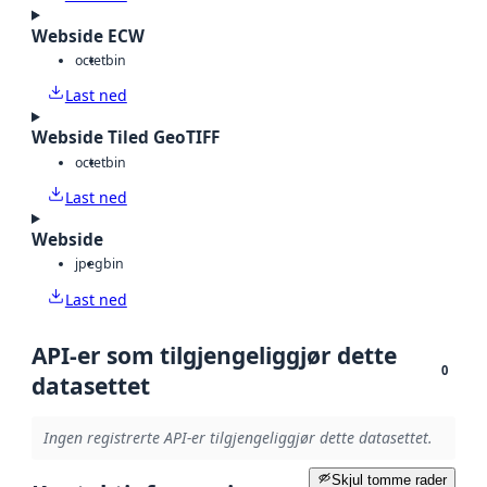
Webside ECW
octet
bin
Last ned
Webside Tiled GeoTIFF
octet
bin
Last ned
Webside
jpeg
bin
Last ned
API-er som tilgjengeliggjør dette
0
datasettet
Ingen registrerte API-er tilgjengeliggjør dette datasettet.
Skjul tomme rader