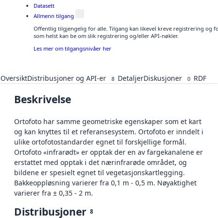
Datasett
Allmenn tilgang
Offentlig tilgjengelig for alle. Tilgang kan likevel kreve registrering og
som helst kan be om slik registrering og/eller API-nøkler.
Les mer om tilgangsnivåer her
Oversikt
Distribusjoner og API-er
Detaljer
Diskusjoner
RDF
8
0
Beskrivelse
Ortofoto har samme geometriske egenskaper som et kart
og kan knyttes til et referansesystem. Ortofoto er inndelt i
ulike ortofotostandarder egnet til forskjellige formål.
Ortofoto «infrarødt» er opptak der en av fargekanalene er
erstattet med opptak i det nærinfrarøde området, og
bildene er spesielt egnet til vegetasjonskartlegging.
Bakkeoppløsning varierer fra 0,1 m - 0,5 m. Nøyaktighet
varierer fra ± 0,35 - 2 m.
Distribusjoner
8