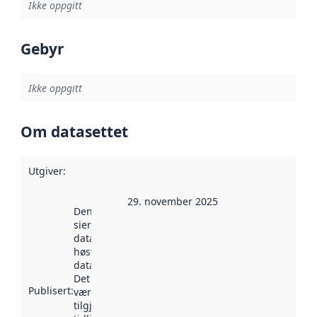
Ikke oppgitt
Gebyr
Ikke oppgitt
Om datasettet
Utgiver
:
29. november 2025
Denne datoen
sier når
datasettet ble
høstet av
data.norge.no.
Det kan ha
Publisert
:
vært
tilgjengelig