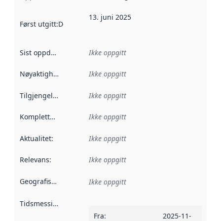
13. juni 2025
Først utgitt
:
Denne datoen sier når dataene i dette datasettet 
Sist oppdatert
:
Ikke oppgitt
Nøyaktighet
:
Ikke oppgitt
Tilgjengelighet
:
Ikke oppgitt
Kompletthet
:
Ikke oppgitt
Aktualitet
:
Ikke oppgitt
Relevans
:
Ikke oppgitt
Geografisk avgrensning
:
Ikke oppgitt
Tidsmessig avgrensning
:
Fra
:
2025-11-