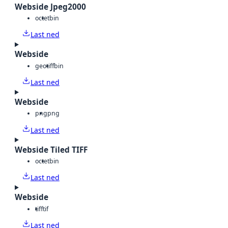
Webside Jpeg2000
octet
bin
Last ned
Webside
geotiff
bin
Last ned
Webside
png
png
Last ned
Webside Tiled TIFF
octet
bin
Last ned
Webside
tiff
tif
Last ned