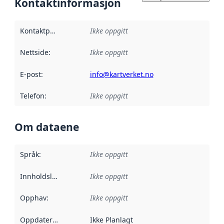
Kontaktinformasjon
Kontaktpunkt
:
Ikke oppgitt
Nettside
:
Ikke oppgitt
E-post
:
info@kartverket.no
Telefon
:
Ikke oppgitt
Om dataene
Språk
:
Ikke oppgitt
Innholdsleverandører
Ikke oppgitt
:
Opphav
:
Ikke oppgitt
Oppdateringsfrekvens
Ikke Planlagt
: