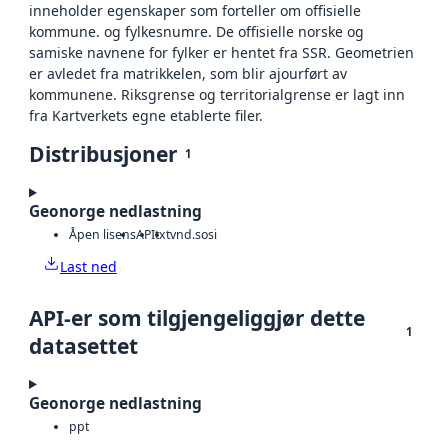
inneholder egenskaper som forteller om offisielle
kommune. og fylkesnumre. De offisielle norske og
samiske navnene for fylker er hentet fra SSR. Geometrien
er avledet fra matrikkelen, som blir ajourført av
kommunene. Riksgrense og territorialgrense er lagt inn
fra Kartverkets egne etablerte filer.
Distribusjoner
1
Geonorge nedlastning
Åpen lisens
API
txt
vnd.sosi
Last ned
API-er som tilgjengeliggjør dette
1
datasettet
Geonorge nedlastning
ppt