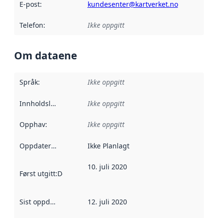
E-post
:
kundesenter@kartverket.no
Telefon
:
Ikke oppgitt
Om dataene
Språk
:
Ikke oppgitt
Innholdsleverandører
Ikke oppgitt
:
Opphav
:
Ikke oppgitt
Oppdateringsfrekvens
Ikke Planlagt
:
10. juli 2020
Først utgitt
:
Denne datoen sier når dataene i dette datasettet 
Sist oppdatert
:
12. juli 2020