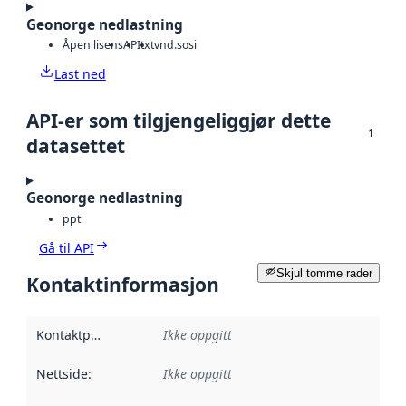
Geonorge nedlastning
Åpen lisens
API
txt
vnd.sosi
Last ned
API-er som tilgjengeliggjør dette
1
datasettet
Geonorge nedlastning
ppt
Gå til API
Skjul tomme rader
Kontaktinformasjon
Kontaktpunkt
:
Ikke oppgitt
Nettside
:
Ikke oppgitt