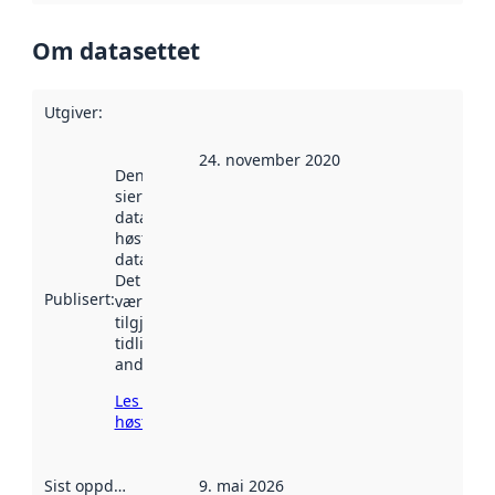
Om datasettet
Utgiver
:
24. november 2020
Denne datoen
sier når
datasettet ble
høstet av
data.norge.no.
Det kan ha
Publisert
:
vært
tilgjengelig
tidligere
andre steder.
Les mer om
høsting her
Sist oppdatert
:
9. mai 2026