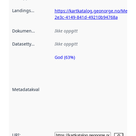
Landingsside
:
https://kartkatalog.geonorge.no/Metad
2e3c-4149-841d-49210b94768a
Dokumentasjon
:
Ikke oppgitt
Datasettype
:
Ikke oppgitt
God (63%)
Metadatakvalitet
er en indikator
på hvor godt
datasettene er
beskrevet ved
Metadatakvalitet
:
hjelp
avmetadata.
Les mer om
metadatakvalitet
her
URI: