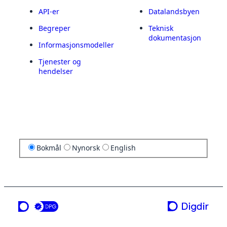
API-er
Datalandsbyen
Begreper
Teknisk
dokumentasjon
Informasjonsmodeller
Tjenester og
hendelser
Bokmål
Nynorsk
English
en tjeneste fra