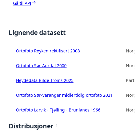
Gå til API
Lignende datasett
Ortofoto Røyken rektifisert 2008
Norg
Ortofoto Sør-Aurdal 2000
Norg
Høydedata Bilde Troms 2025
Kart
Ortofoto Sør-Varanger midlertidig ortofoto 2021
Norg
Ortofoto Larvik - Tjølling - Brunlanes 1966
Norg
Distribusjoner
1