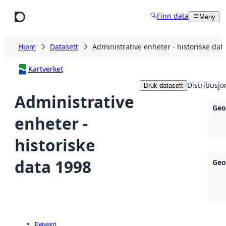
Hopp til hovedinnhold
Finn data
Meny
Hjem
Datasett
Administrative enheter - historiske dat
Kartverket
Distribusjo
Bruk datasett
Administrative
Geo
enheter -
historiske
data 1998
Geo
Datasett