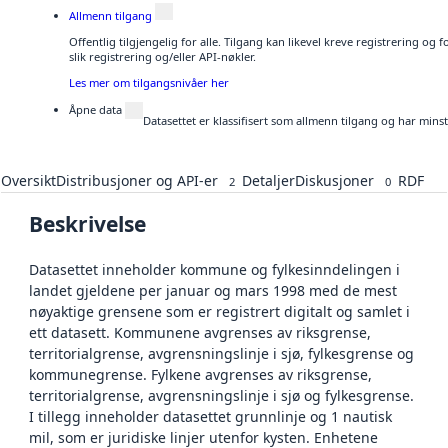
Allmenn tilgang
Offentlig tilgjengelig for alle. Tilgang kan likevel kreve registrering o
slik registrering og/eller API-nøkler.
Les mer om tilgangsnivåer her
Åpne data
Datasettet er klassifisert som allmenn tilgang og har mins
Oversikt
Distribusjoner og API-er
Detaljer
Diskusjoner
RDF
2
0
Beskrivelse
Datasettet inneholder kommune og fylkesinndelingen i
landet gjeldene per januar og mars 1998 med de mest
nøyaktige grensene som er registrert digitalt og samlet i
ett datasett. Kommunene avgrenses av riksgrense,
territorialgrense, avgrensningslinje i sjø, fylkesgrense og
kommunegrense. Fylkene avgrenses av riksgrense,
territorialgrense, avgrensningslinje i sjø og fylkesgrense.
I tillegg inneholder datasettet grunnlinje og 1 nautisk
mil, som er juridiske linjer utenfor kysten. Enhetene