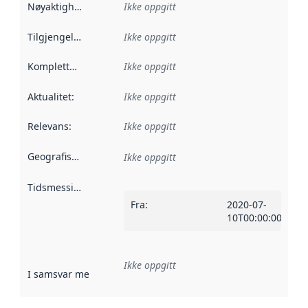
Nøyaktighet
:
Ikke oppgitt
Tilgjengelighet
:
Ikke oppgitt
Kompletthet
:
Ikke oppgitt
Aktualitet
:
Ikke oppgitt
Relevans
:
Ikke oppgitt
Geografisk avgrensning
:
Ikke oppgitt
Tidsmessig avgrensning
:
Fra
:
2020-07-
10T00:00:00Z
Ikke oppgitt
I samsvar med
:
Referanse til en implementasjonsregel eller a