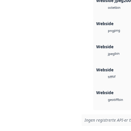
Webside Jpeg200
bin
octet
Webside
png
png
Webside
bin
jpeg
Webside
tif
tiff
Webside
bin
geotiff
Ingen registrerte API-er t