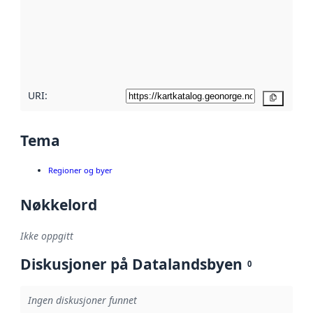
avmetadata.
Les mer om
metadatakvalitet
her
URI:
Kopier
Tema
Regioner og byer
Nøkkelord
Ikke oppgitt
Diskusjoner på Datalandsbyen
0
Ingen diskusjoner funnet