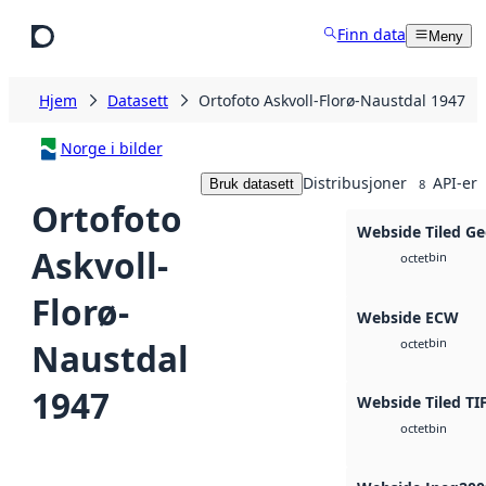
Hopp til hovedinnhold
Finn data
Meny
Hjem
Datasett
Ortofoto Askvoll-Florø-Naustdal 1947
Norge i bilder
Distribusjoner
API-er
Bruk datasett
8
Ortofoto
Webside Tiled Ge
Askvoll-
bin
octet
Florø-
Webside ECW
bin
Naustdal
octet
1947
Webside Tiled TI
bin
octet