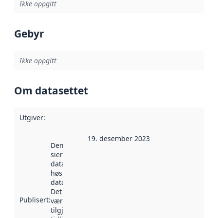
Ikke oppgitt
Gebyr
Ikke oppgitt
Om datasettet
Utgiver
:
19. desember 2023
Denne datoen
sier når
datasettet ble
høstet av
data.norge.no.
Det kan ha
Publisert
:
vært
tilgjengelig