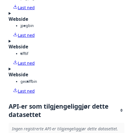
Last ned
Webside
jpeg
bin
Last ned
Webside
tiff
tif
Last ned
Webside
geotiff
bin
Last ned
API-er som tilgjengeliggjør dette
0
datasettet
Ingen registrerte API-er tilgjengeliggjør dette datasettet.