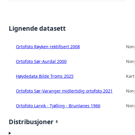
Lignende datasett
Ortofoto Røyken rektifisert 2008
Norg
Ortofoto Sør-Aurdal 2000
Norg
Høydedata Bilde Troms 2025
Kart
Ortofoto Sør-Varanger midlertidig ortofoto 2021
Norg
Ortofoto Larvik - Tjølling - Brunlanes 1966
Norg
Distribusjoner
8