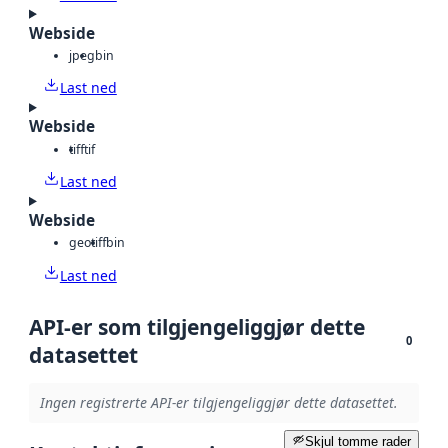
Webside
jpeg
bin
Last ned
Webside
tiff
tif
Last ned
Webside
geotiff
bin
Last ned
API-er som tilgjengeliggjør dette
0
datasettet
Ingen registrerte API-er tilgjengeliggjør dette datasettet.
Skjul tomme rader