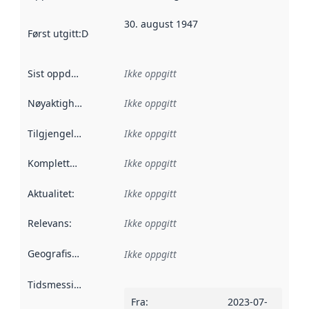
30. august 1947
Først utgitt
:
Denne datoen sier når dataene i dette datasettet 
Sist oppdatert
:
Ikke oppgitt
Nøyaktighet
:
Ikke oppgitt
Tilgjengelighet
:
Ikke oppgitt
Kompletthet
:
Ikke oppgitt
Aktualitet
:
Ikke oppgitt
Relevans
:
Ikke oppgitt
Geografisk avgrensning
:
Ikke oppgitt
Tidsmessig avgrensning
:
Fra
:
2023-07-