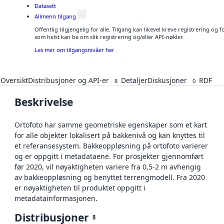
Datasett
Allmenn tilgang
Offentlig tilgjengelig for alle. Tilgang kan likevel kreve registrering og
som helst kan be om slik registrering og/eller API-nøkler.
Les mer om tilgangsnivåer her
Oversikt
Distribusjoner og API-er
Detaljer
Diskusjoner
RDF
8
0
Beskrivelse
Ortofoto har samme geometriske egenskaper som et kart
for alle objekter lokalisert på bakkenivå og kan knyttes til
et referansesystem. Bakkeoppløsning på ortofoto varierer
og er oppgitt i metadataene. For prosjekter gjennomført
før 2020, vil nøyaktigheten variere fra 0,5-2 m avhengig
av bakkeoppløsning og benyttet terrengmodell. Fra 2020
er nøyaktigheten til produktet oppgitt i
metadatainformasjonen.
Distribusjoner
8