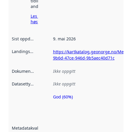
tidligere
andre steder.
Les mer om
høsting her
Sist oppdatert
:
9. mai 2026
Landingsside
:
https://kartkatalog.geonorge.no/Metad
9b6d-47ce-946d-9b5aec40d71c
Dokumentasjon
:
Ikke oppgitt
Datasettype
:
Ikke oppgitt
God (60%)
Metadatakvalitet
er en indikator
på hvor godt
datasettene er
beskrevet ved
Metadatakvalitet
:
hjelp