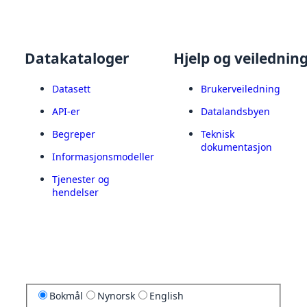
Datakataloger
Hjelp og veilednin
Datasett
Brukerveiledning
API-er
Datalandsbyen
Begreper
Teknisk
dokumentasjon
Informasjonsmodeller
Tjenester og
hendelser
Bokmål
Nynorsk
English