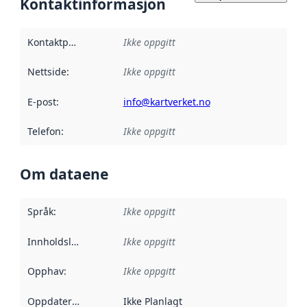
Kontaktinformasjon
Kontaktpunkt
:
Ikke oppgitt
Nettside
:
Ikke oppgitt
E-post
:
info@kartverket.no
Telefon
:
Ikke oppgitt
Om dataene
Språk
:
Ikke oppgitt
Innholdsleverandører
Ikke oppgitt
:
Opphav
:
Ikke oppgitt
Oppdateringsfrekvens
Ikke Planlagt
: