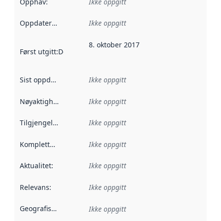
Opphav
:
Ikke oppgitt
Oppdateringsfrekvens
Ikke oppgitt
:
8. oktober 2017
Først utgitt
:
Denne datoen sier når dataene i dette datasettet 
Sist oppdatert
:
Ikke oppgitt
Nøyaktighet
:
Ikke oppgitt
Tilgjengelighet
:
Ikke oppgitt
Kompletthet
:
Ikke oppgitt
Aktualitet
:
Ikke oppgitt
Relevans
:
Ikke oppgitt
Geografisk avgrensning
:
Ikke oppgitt