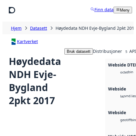
Hopp til hovedinnhold
Finn data
Meny
Hjem
Datasett
Høydedata NDH Evje-Bygland 2pkt 201
Kartverket
Distribusjoner
API
Bruk datasett
5
Høydedata
Webside DTE
NDH Evje-
bin
octet
Bygland
Webside
vnd.las
2pkt 2017
laz
Webside
bin
geotiff