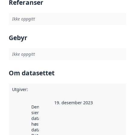
Referanser
Ikke oppgitt
Gebyr
Ikke oppgitt
Om datasettet
Utgiver
:
19. desember 2023
Denne datoen
sier når
datasettet ble
høstet av
data.norge.no.