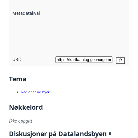
datasettene er
beskrevet ved
Metadatakvalitet
:
hjelp
avmetadata.
Les mer om
metadatakvalitet
her
URI:
Kopier
Tema
Regioner og byer
Nøkkelord
Ikke oppgitt
Diskusjoner på Datalandsbyen
0