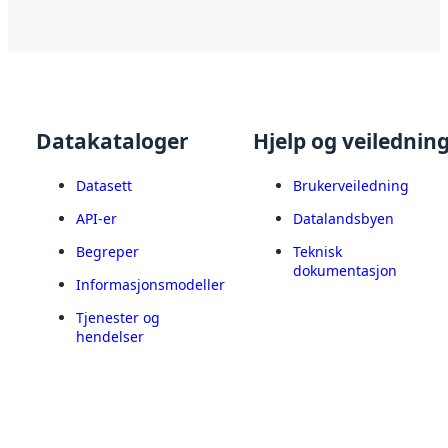
Datakataloger
Hjelp og veilednin
Datasett
Brukerveiledning
API-er
Datalandsbyen
Begreper
Teknisk
dokumentasjon
Informasjonsmodeller
Tjenester og
hendelser