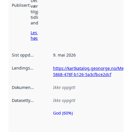
Det kan ha
Publisert
:
vært
tilgjengelig
tidligere
andre steder.
Les mer om
høsting her
Sist oppdatert
:
9. mai 2026
Landingsside
:
https://kartkatalog.geonorge.no/Metad
5868-478f-b126-5a3cfbce2dcf
Dokumentasjon
:
Ikke oppgitt
Datasettype
:
Ikke oppgitt
God (60%)
Metadatakvalitet
er en indikator
på hvor godt