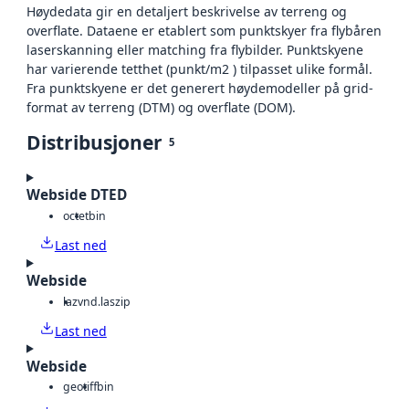
Høydedata gir en detaljert beskrivelse av terreng og
overflate. Dataene er etablert som punktskyer fra flybåren
laserskanning eller matching fra flybilder. Punktskyene
har varierende tetthet (punkt/m2 ) tilpasset ulike formål.
Fra punktskyene er det generert høydemodeller på grid-
format av terreng (DTM) og overflate (DOM).
Distribusjoner
5
Webside DTED
octet
bin
Last ned
Webside
laz
vnd.laszip
Last ned
Webside
geotiff
bin