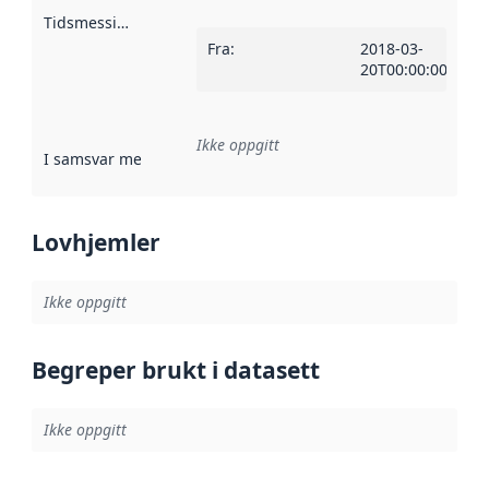
Tidsmessig avgrensning
:
Fra
:
2018-03-
20T00:00:00Z
Ikke oppgitt
I samsvar med
:
Referanse til en implementasjonsregel eller a
Lovhjemler
Ikke oppgitt
Begreper brukt i datasett
Ikke oppgitt