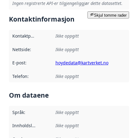
Ingen registrerte API-er tilgjengeliggjør dette datasettet.
Skjul tomme rader
Kontaktinformasjon
Kontaktpunkt
:
Ikke oppgitt
Nettside
:
Ikke oppgitt
E-post
:
hoydedata@kartverket.no
Telefon
:
Ikke oppgitt
Om dataene
Språk
:
Ikke oppgitt
Innholdsleverandører
Ikke oppgitt
: