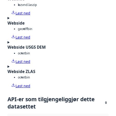
laz
vnd.laszip
Last ned
Webside
geotiff
bin
Last ned
Webside USGS DEM
octet
bin
Last ned
Webside ZLAS
octet
bin
Last ned
API-er som tilgjengeliggjør dette
0
datasettet