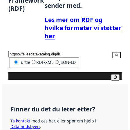
Framework
sender med.
(RDF)
Les mer om RDF og
hvilke formater vi støtter
her
Kopier
Turtle
RDF/XML
JSON-LD
Kopier
Finner du det du leter etter?
Ta kontakt
med oss her, eller spør om hjelp i
Datalandsbyen
.