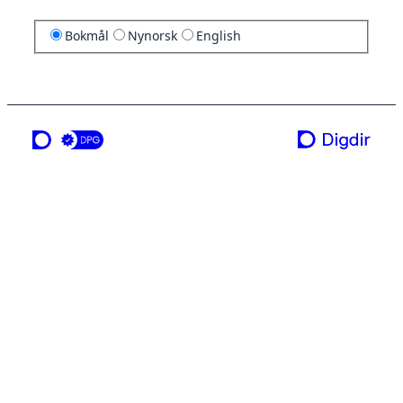
Bokmål
Nynorsk
English
en tjeneste fra