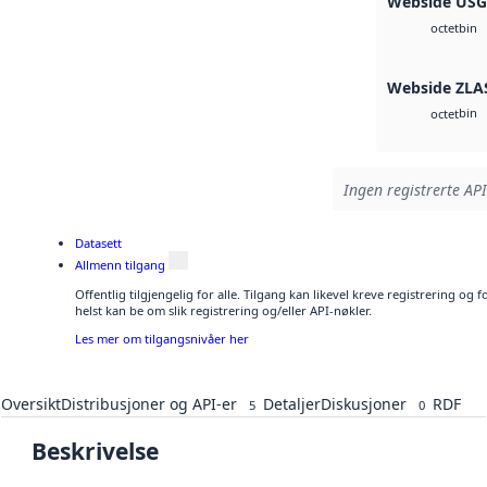
Webside US
bin
octet
Webside ZLA
bin
octet
Ingen registrerte API
Datasett
Allmenn tilgang
Offentlig tilgjengelig for alle. Tilgang kan likevel kreve registrering o
helst kan be om slik registrering og/eller API-nøkler.
Les mer om tilgangsnivåer her
Oversikt
Distribusjoner og API-er
Detaljer
Diskusjoner
RDF
5
0
Beskrivelse