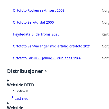
Ortofoto Røyken rektifisert 2008
Norg
Ortofoto Sør-Aurdal 2000
Norg
Høydedata Bilde Troms 2025
Kart
Ortofoto Sør-Varanger midlertidig ortofoto 2021
Norg
Ortofoto Larvik - Tjølling - Brunlanes 1966
Norg
Distribusjoner
5
Webside DTED
octet
bin
Last ned
Webside