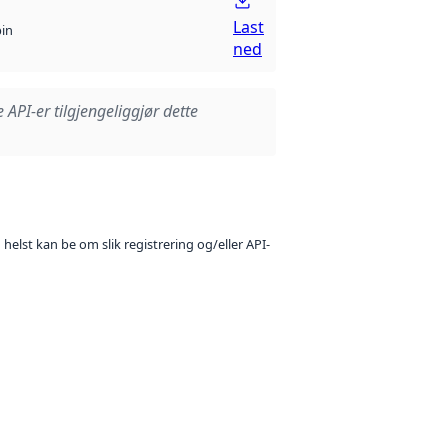
Last
bin
ned
e API-er tilgjengeliggjør dette
 helst kan be om slik registrering og/eller API-