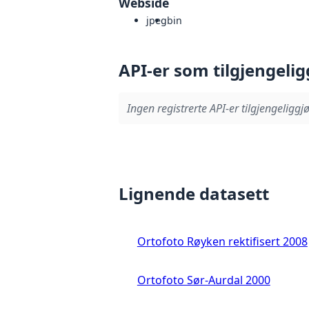
Webside
jpeg
bin
API-er som tilgjengelig
Ingen registrerte API-er tilgjengeliggjø
Lignende datasett
Ortofoto Røyken rektifisert 2008
Ortofoto Sør-Aurdal 2000