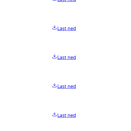
Last ned
Last ned
Last ned
Last ned