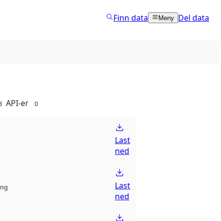
Finn data
Del data
Meny
API-er
8
0
Last
ned
Last
ng
ned