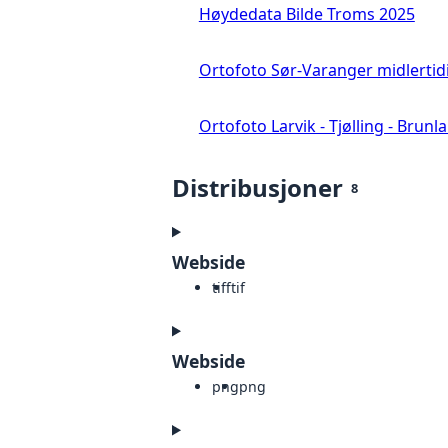
Høydedata Bilde Troms 2025
Ortofoto Sør-Varanger midlertid
Ortofoto Larvik - Tjølling - Brunl
Distribusjoner
8
Webside
tiff
tif
Webside
png
png