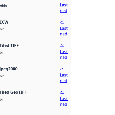
Last
bin
ff
ned
 ECW
Last
bin
ned
Tiled TIFF
Last
bin
ned
Jpeg2000
Last
bin
ned
Tiled GeoTIFF
Last
bin
ned