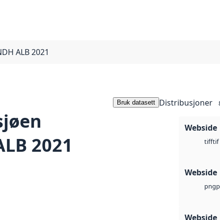
NDH ALB 2021
Distribusjoner
Bruk datasett
sjøen
Webside
LB 2021
tif
tiff
Webside
p
png
Webside