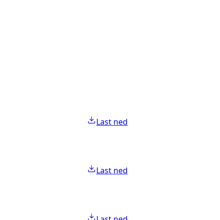
Last ned
Last ned
Last ned