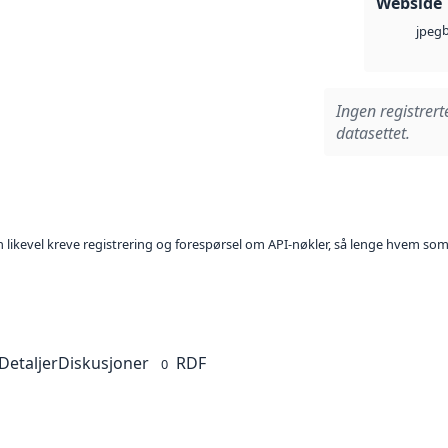
Webside
jpeg
Ingen registrert
datasettet.
kan likevel kreve registrering og forespørsel om API-nøkler, så lenge hvem som
Detaljer
Diskusjoner
RDF
0