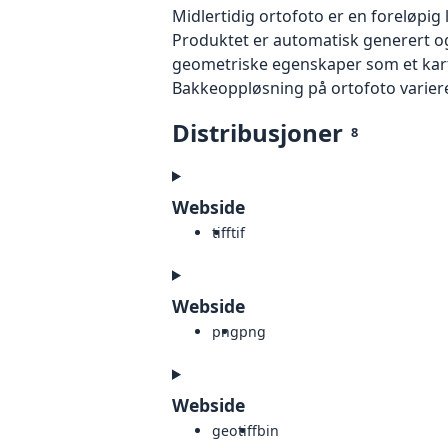
Midlertidig ortofoto er en foreløpig
Produktet er automatisk generert og
geometriske egenskaper som et kart f
Bakkeoppløsning på ortofoto varierer f
Distribusjoner
8
Webside
tiff
tif
Webside
png
png
Webside
geotiff
bin