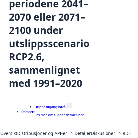
periodene 2041–
2070 eller 2071–
2100 under
utslippsscenario
RCP2.6,
sammenlignet
med 1991–2020
Ukjent tilgangsnivå
Datasett
Les mer om tilgangsnivåer her
Oversikt
Distribusjoner og API-er
Detaljer
Diskusjoner
RDF
0
0