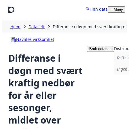
Hopp til hovedinnhold
Finn data
Meny
Hjem
Datasett
Differanse i døgn med svært kraftig n
Navnløs virksomhet
Distrib
Bruk datasett
Differanse i
Dette 
døgn med svært
Ingen 
kraftig nedbør
for år eller
sesonger,
midlet over