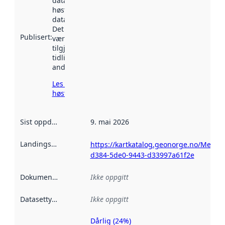
datasettet ble
høstet av
data.norge.no.
Det kan ha
Publisert
:
vært
tilgjengelig
tidligere
andre steder.
Les mer om
høsting her
Sist oppdatert
:
9. mai 2026
Landingsside
:
https://kartkatalog.geonorge.no/Metad
d384-5de0-9443-d33997a61f2e
Dokumentasjon
:
Ikke oppgitt
Datasettype
:
Ikke oppgitt
Dårlig (24%)