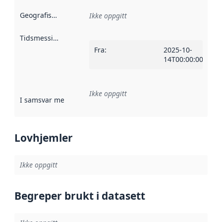
Geografisk avgrensning
:
Ikke oppgitt
Tidsmessig avgrensning
:
Fra
:
2025-10-
14T00:00:00Z
Ikke oppgitt
I samsvar med
:
Referanse til en implementasjonsregel eller a
Lovhjemler
Ikke oppgitt
Begreper brukt i datasett