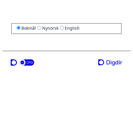
Bokmål
Nynorsk
English
en tjeneste fra