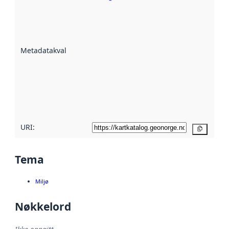
Metadatakvalitet
er en indikator
på hvor godt
datasettene er
beskrevet ved
Metadatakvalitet
:
hjelp
avmetadata.
Les mer om
metadatakvalitet
her
URI:
Kopier
Tema
Miljø
Nøkkelord