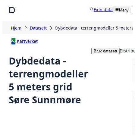
Hopp til hovedinnhold
Finn data
Meny
Hjem
Datasett
Dybdedata - terrengmodeller 5 meters
Kartverket
Distrib
Bruk datasett
Dybdedata -
terrengmodeller
5 meters grid
Søre Sunnmøre