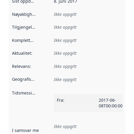
Sist oppdatert
:
8. juni 2017
Nøyaktighet
:
Ikke oppgitt
Tilgjengelighet
:
Ikke oppgitt
Kompletthet
:
Ikke oppgitt
Aktualitet
:
Ikke oppgitt
Relevans
:
Ikke oppgitt
Geografisk avgrensning
:
Ikke oppgitt
Tidsmessig avgrensning
:
Fra
:
2017-06-
08T00:00:00Z
Ikke oppgitt
I samsvar med
:
Referanse til en implementasjonsregel eller a