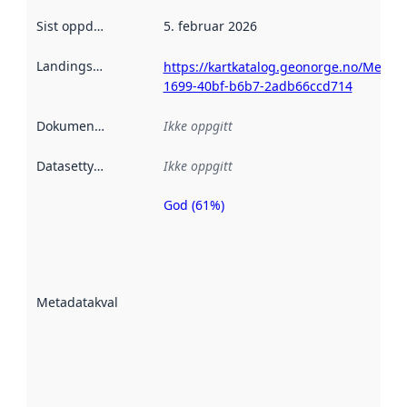
Sist oppdatert
:
5. februar 2026
Landingsside
:
https://kartkatalog.geonorge.no/Metad
1699-40bf-b6b7-2adb66ccd714
Dokumentasjon
:
Ikke oppgitt
Datasettype
:
Ikke oppgitt
God (61%)
Metadatakvalitet
er en indikator
på hvor godt
datasettene er
beskrevet ved
Metadatakvalitet
:
hjelp
avmetadata.
Les mer om
metadatakvalitet
her