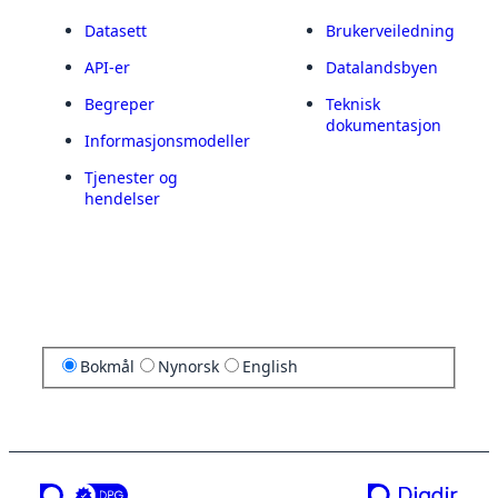
Datasett
Brukerveiledning
API-er
Datalandsbyen
Begreper
Teknisk
dokumentasjon
Informasjonsmodeller
Tjenester og
hendelser
Bokmål
Nynorsk
English
en tjeneste fra