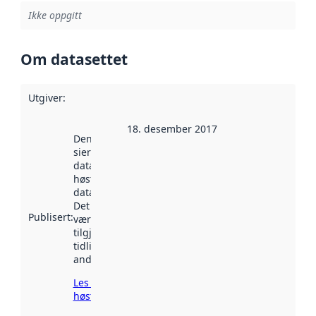
Ikke oppgitt
Om datasettet
Utgiver
:
18. desember 2017
Denne datoen
sier når
datasettet ble
høstet av
data.norge.no.
Det kan ha
Publisert
:
vært
tilgjengelig
tidligere
andre steder.
Les mer om
høsting her