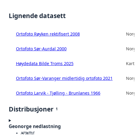
Lignende datasett
Ortofoto Røyken rektifisert 2008
Norg
Ortofoto Sør-Aurdal 2000
Norg
Høydedata Bilde Troms 2025
Kart
Ortofoto Sør-Varanger midlertidig ortofoto 2021
Norg
Ortofoto Larvik - Tjølling - Brunlanes 1966
Norg
Distribusjoner
1
Geonorge nedlastning
API
tiff
tif