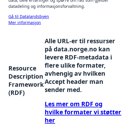
data, dele erfaringer og spørre om råd som gjelder
datadeling og informasjonsforvaltning.
Gå til Datalandsbyen
Mer informasjon
Alle URL-er til ressurser
på data.norge.no kan
levere RDF-metadata i
flere ulike formater,
Resource
avhengig av hvilken
Description
Accept header man
Framework
sender med.
(RDF)
Les mer om RDF og
hvilke formater vi støtter
her