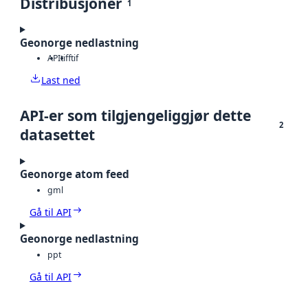
Distribusjoner
1
Geonorge nedlastning
API
tiff
tif
Last ned
API-er som tilgjengeliggjør dette
2
datasettet
Geonorge atom feed
gml
Gå til API
Geonorge nedlastning
ppt
Gå til API