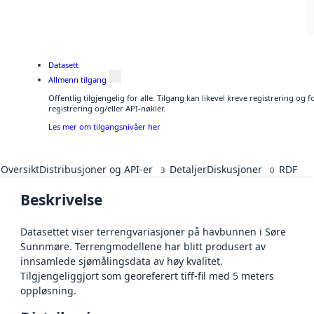
Datasett
Allmenn tilgang
Offentlig tilgjengelig for alle. Tilgang kan likevel kreve registrering o
registrering og/eller API-nøkler.
Les mer om tilgangsnivåer her
Oversikt
Distribusjoner og API-er
Detaljer
Diskusjoner
RDF
3
0
Beskrivelse
Datasettet viser terrengvariasjoner på havbunnen i Søre
Sunnmøre. Terrengmodellene har blitt produsert av
innsamlede sjømålingsdata av høy kvalitet.
Tilgjengeliggjort som georeferert tiff-fil med 5 meters
oppløsning.