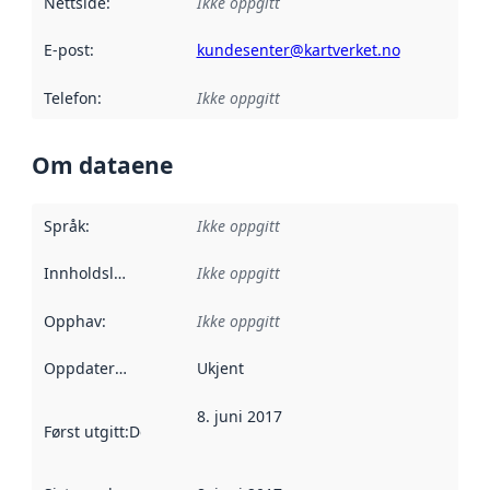
Nettside
:
Ikke oppgitt
E-post
:
kundesenter@kartverket.no
Telefon
:
Ikke oppgitt
Om dataene
Språk
:
Ikke oppgitt
Innholdsleverandører
Ikke oppgitt
:
Opphav
:
Ikke oppgitt
Oppdateringsfrekvens
Ukjent
:
8. juni 2017
Først utgitt
:
Denne datoen sier når dataene i dette datasettet 