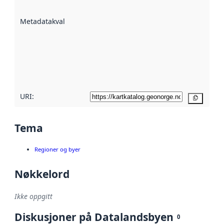
datasettene er
beskrevet ved
Metadatakvalitet
:
hjelp
avmetadata.
Les mer om
metadatakvalitet
her
URI:
Kopier
Tema
Regioner og byer
Nøkkelord
Ikke oppgitt
Diskusjoner på Datalandsbyen
0