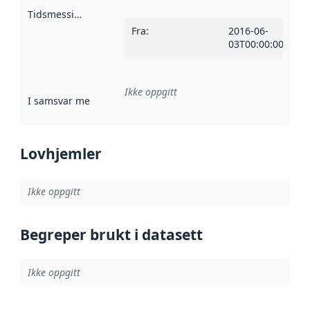
Tidsmessig avgrensning
:
Fra
:
2016-06-
03T00:00:00Z
Ikke oppgitt
I samsvar med
:
Referanse til en implementasjonsregel eller a
Lovhjemler
Ikke oppgitt
Begreper brukt i datasett
Ikke oppgitt