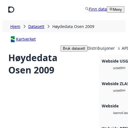
Hopp til hovedinnhold
Finn data
Meny
Hjem
Datasett
Høydedata Osen 2009
Kartverket
Distribusjoner
API
Bruk datasett
5
Høydedata
Webside US
Osen 2009
bin
octet
Webside ZLA
bin
octet
Webside
vnd.las
laz