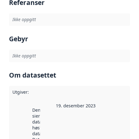
Referanser
Ikke oppgitt
Gebyr
Ikke oppgitt
Om datasettet
Utgiver
:
19. desember 2023
Denne datoen
sier når
datasettet ble
høstet av
data.norge.no.