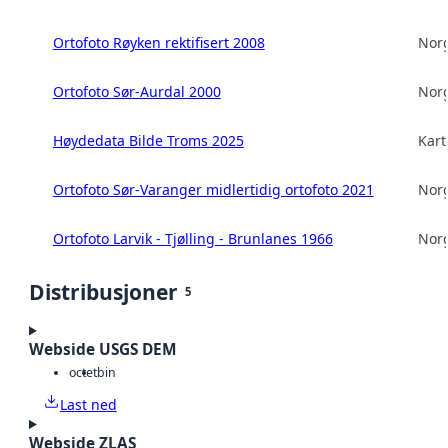
Ortofoto Røyken rektifisert 2008
Norg
Ortofoto Sør-Aurdal 2000
Norg
Høydedata Bilde Troms 2025
Kart
Ortofoto Sør-Varanger midlertidig ortofoto 2021
Norg
Ortofoto Larvik - Tjølling - Brunlanes 1966
Norg
Distribusjoner
5
Webside USGS DEM
octet
bin
Last ned
Webside ZLAS