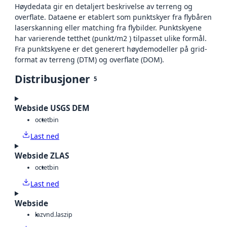
Høydedata gir en detaljert beskrivelse av terreng og
overflate. Dataene er etablert som punktskyer fra flybåren
laserskanning eller matching fra flybilder. Punktskyene
har varierende tetthet (punkt/m2 ) tilpasset ulike formål.
Fra punktskyene er det generert høydemodeller på grid-
format av terreng (DTM) og overflate (DOM).
Distribusjoner
5
Webside USGS DEM
octet
bin
Last ned
Webside ZLAS
octet
bin
Last ned
Webside
laz
vnd.laszip