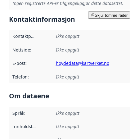
Ingen registrerte API-er tilgjengeliggjør dette datasettet.
Skjul tomme rader
Kontaktinformasjon
Kontaktpunkt
:
Ikke oppgitt
Nettside
:
Ikke oppgitt
E-post
:
hoydedata@kartverket.no
Telefon
:
Ikke oppgitt
Om dataene
Språk
:
Ikke oppgitt
Innholdsleverandører
Ikke oppgitt
: