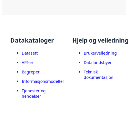
Datakataloger
Hjelp og veilednin
Datasett
Brukerveiledning
API-er
Datalandsbyen
Begreper
Teknisk
dokumentasjon
Informasjonsmodeller
Tjenester og
hendelser