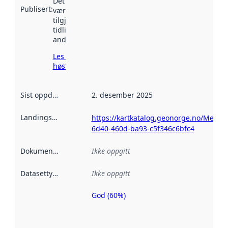
Det kan ha
Publisert
:
vært
tilgjengelig
tidligere
andre steder.
Les mer om
høsting her
Sist oppdatert
:
2. desember 2025
Landingsside
:
https://kartkatalog.geonorge.no/Metad
6d40-460d-ba93-c5f346c6bfc4
Dokumentasjon
:
Ikke oppgitt
Datasettype
:
Ikke oppgitt
God (60%)
Metadatakvalitet
er en indikator
på hvor godt