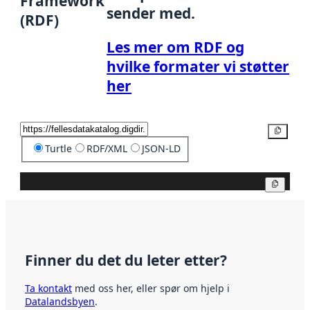
Framework
sender med.
(RDF)
Les mer om RDF og
hvilke formater vi støtter
her
Kopier
Turtle
RDF/XML
JSON-LD
Kopier
Finner du det du leter etter?
Ta kontakt
med oss her, eller spør om hjelp i
Datalandsbyen
.