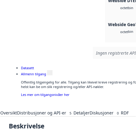
Webside DTE
bin
octet
Webside Geo
bin
octet
Ingen registrerte API
Datasett
Allmenn tilgang
Offentlig tilgjengelig for alle. Tilgang kan likevel kreve registrering o
helst kan be om slik registrering og/eller API-nøkler.
Les mer om tilgangsnivåer her
Oversikt
Distribusjoner og API-er
Detaljer
Diskusjoner
RDF
5
0
Beskrivelse