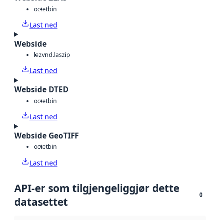
octet
bin
Last ned
Webside
laz
vnd.laszip
Last ned
Webside DTED
octet
bin
Last ned
Webside GeoTIFF
octet
bin
Last ned
API-er som tilgjengeliggjør dette
0
datasettet