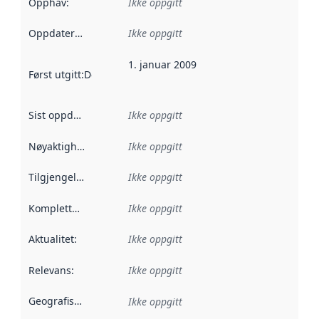
Opphav
:
Ikke oppgitt
Oppdateringsfrekvens
Ikke oppgitt
:
1. januar 2009
Først utgitt
:
Denne datoen sier når dataene i dette datasettet 
Sist oppdatert
:
Ikke oppgitt
Nøyaktighet
:
Ikke oppgitt
Tilgjengelighet
:
Ikke oppgitt
Kompletthet
:
Ikke oppgitt
Aktualitet
:
Ikke oppgitt
Relevans
:
Ikke oppgitt
Geografisk avgrensning
:
Ikke oppgitt