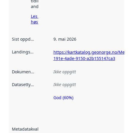
tidligere
andre steder.
Les mer om
høsting her
Sist oppdatert
:
9. mai 2026
Landingsside
:
https://kartkatalog.geonorge.no/Metad
191e-4ade-9150-a2b155147ca3
Dokumentasjon
:
Ikke oppgitt
Datasettype
:
Ikke oppgitt
God (60%)
Metadatakvalitet
er en indikator
på hvor godt
datasettene er
beskrevet ved
Metadatakvalitet
:
hjelp