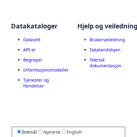
Datakataloger
Hjelp og veilednin
Datasett
Brukerveiledning
API-er
Datalandsbyen
Begreper
Teknisk
dokumentasjon
Informasjonsmodeller
Tjenester og
hendelser
Bokmål
Nynorsk
English