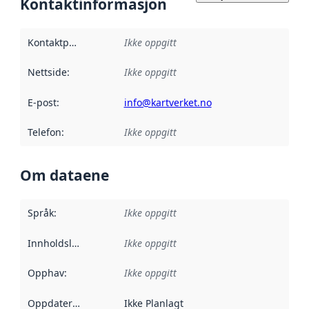
Kontaktinformasjon
Kontaktpunkt
:
Ikke oppgitt
Nettside
:
Ikke oppgitt
E-post
:
info@kartverket.no
Telefon
:
Ikke oppgitt
Om dataene
Språk
:
Ikke oppgitt
Innholdsleverandører
Ikke oppgitt
:
Opphav
:
Ikke oppgitt
Oppdateringsfrekvens
Ikke Planlagt
: