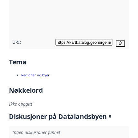
avmetadata.
Les mer om
metadatakvalitet
her
URI:
Kopier
Tema
Regioner og byer
Nøkkelord
Ikke oppgitt
Diskusjoner på Datalandsbyen
0
Ingen diskusjoner funnet