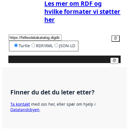
Les mer om RDF og
hvilke formater vi støtter
her
Kopier
Turtle
RDF/XML
JSON-LD
Kopier
Finner du det du leter etter?
Ta kontakt
med oss her, eller spør om hjelp i
Datalandsbyen
.