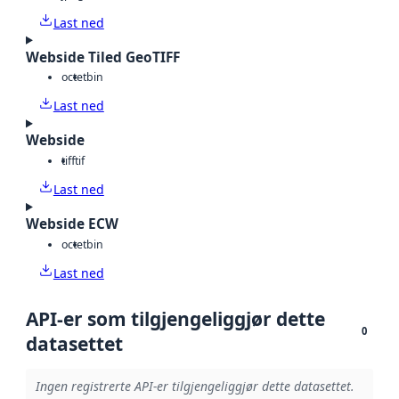
Last ned
Webside Tiled GeoTIFF
octet
bin
Last ned
Webside
tiff
tif
Last ned
Webside ECW
octet
bin
Last ned
API-er som tilgjengeliggjør dette
0
datasettet
Ingen registrerte API-er tilgjengeliggjør dette datasettet.