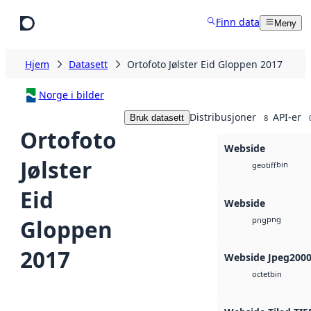
Hopp til hovedinnhold
Finn data
Meny
Hjem
Datasett
Ortofoto Jølster Eid Gloppen 2017
Norge i bilder
Distribusjoner
API-er
Bruk datasett
8
Ortofoto
Webside
Jølster
bin
geotiff
Eid
Webside
png
Gloppen
png
2017
Webside Jpeg200
bin
octet