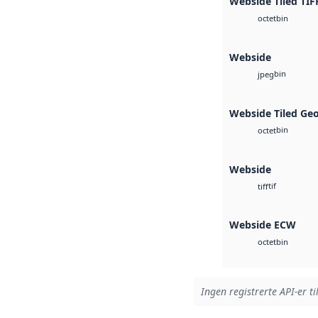
Webside Tiled TIF
bin
octet
Webside
bin
jpeg
Webside Tiled Ge
bin
octet
Webside
tif
tiff
Webside ECW
bin
octet
Ingen registrerte API-er ti