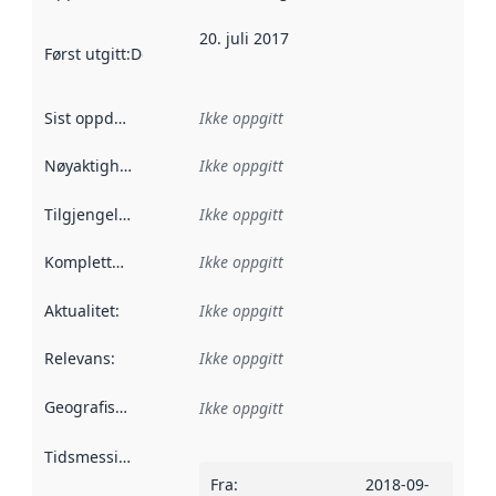
20. juli 2017
Først utgitt
:
Denne datoen sier når dataene i dette datasettet 
Sist oppdatert
:
Ikke oppgitt
Nøyaktighet
:
Ikke oppgitt
Tilgjengelighet
:
Ikke oppgitt
Kompletthet
:
Ikke oppgitt
Aktualitet
:
Ikke oppgitt
Relevans
:
Ikke oppgitt
Geografisk avgrensning
:
Ikke oppgitt
Tidsmessig avgrensning
:
Fra
:
2018-09-