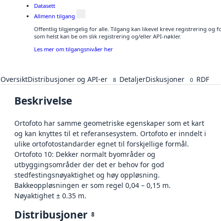
Datasett
Allmenn tilgang
Offentlig tilgjengelig for alle. Tilgang kan likevel kreve registrering og
som helst kan be om slik registrering og/eller API-nøkler.
Les mer om tilgangsnivåer her
Oversikt
Distribusjoner og API-er
Detaljer
Diskusjoner
RDF
8
0
Beskrivelse
Ortofoto har samme geometriske egenskaper som et kart
og kan knyttes til et referansesystem. Ortofoto er inndelt i
ulike ortofotostandarder egnet til forskjellige formål.
Ortofoto 10: Dekker normalt byområder og
utbyggingsområder der det er behov for god
stedfestingsnøyaktighet og høy oppløsning.
Bakkeoppløsningen er som regel 0,04 – 0,15 m.
Nøyaktighet ± 0.35 m.
Distribusjoner
8