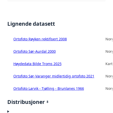
Lignende datasett
Ortofoto Røyken rektifisert 2008
Norg
Ortofoto Sør-Aurdal 2000
Norg
Høydedata Bilde Troms 2025
Kart
Ortofoto Sør-Varanger midlertidig ortofoto 2021
Norg
Ortofoto Larvik - Tjølling - Brunlanes 1966
Norg
Distribusjoner
8