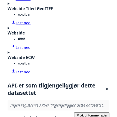
Webside Tiled GeoTIFF
octet
bin
Last ned
Webside
tiff
tif
Last ned
Webside ECW
octet
bin
Last ned
API-er som tilgjengeliggjør dette
0
datasettet
Ingen registrerte API-er tilgjengeliggjør dette datasettet.
Skjul tomme rader