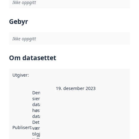
Ikke oppgitt
Gebyr
Ikke oppgitt
Om datasettet
Utgiver
:
19. desember 2023
Denne datoen
sier når
datasettet ble
høstet av
data.norge.no.
Det kan ha
Publisert
:
vært
tilgjengelig