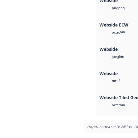
Webside
png
png
Webside ECW
bin
octet
Webside
bin
jpeg
Webside
tif
tiff
Webside Tiled Ge
bin
octet
Ingen registrerte API-er ti