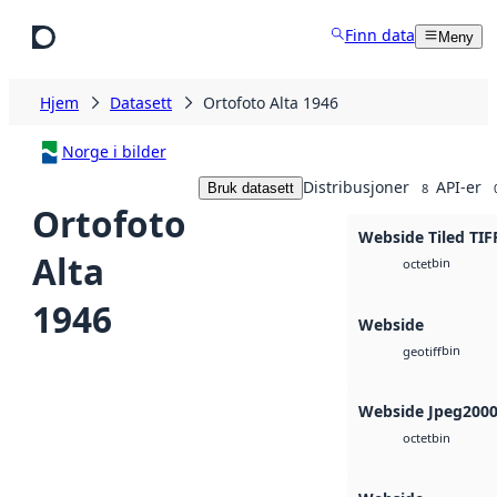
Hopp til hovedinnhold
Finn data
Meny
Hjem
Datasett
Ortofoto Alta 1946
Norge i bilder
Distribusjoner
API-er
Bruk datasett
8
Ortofoto
Webside Tiled TIF
Alta
bin
octet
1946
Webside
bin
geotiff
Webside Jpeg200
bin
octet