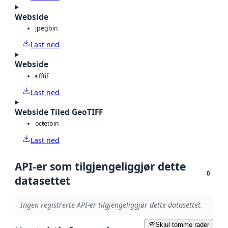
Webside
jpeg
bin
Last ned
Webside
tiff
tif
Last ned
Webside Tiled GeoTIFF
octet
bin
Last ned
API-er som tilgjengeliggjør dette
0
datasettet
Ingen registrerte API-er tilgjengeliggjør dette datasettet.
Skjul tomme rader