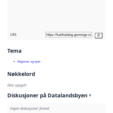
avmetadata.
Les mer om
metadatakvalitet
her
URI:
Kopier
Tema
Regioner og byer
Nøkkelord
Ikke oppgitt
Diskusjoner på Datalandsbyen
0
Ingen diskusjoner funnet