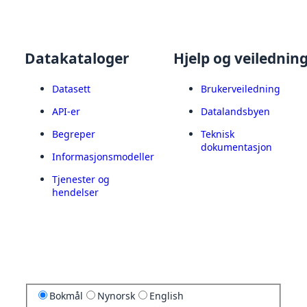
Datakataloger
Hjelp og veilednin
Datasett
Brukerveiledning
API-er
Datalandsbyen
Begreper
Teknisk
dokumentasjon
Informasjonsmodeller
Tjenester og
hendelser
Bokmål
Nynorsk
English