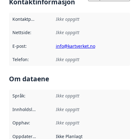
Kontaktinformasjon
Kontaktpunkt
:
Ikke oppgitt
Nettside
:
Ikke oppgitt
E-post
:
info@kartverket.no
Telefon
:
Ikke oppgitt
Om dataene
Språk
:
Ikke oppgitt
Innholdsleverandører
Ikke oppgitt
:
Opphav
:
Ikke oppgitt
Oppdateringsfrekvens
Ikke Planlagt
: