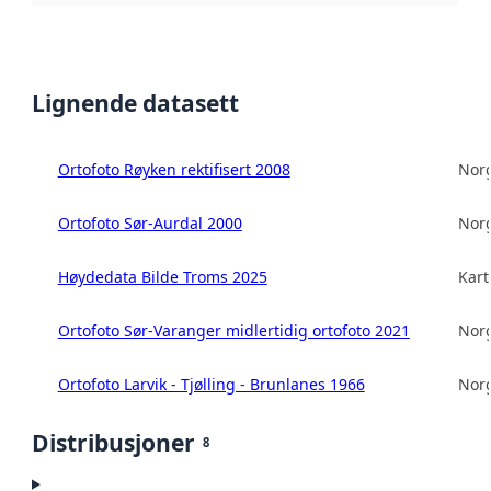
Lignende datasett
Ortofoto Røyken rektifisert 2008
Norg
Ortofoto Sør-Aurdal 2000
Norg
Høydedata Bilde Troms 2025
Kart
Ortofoto Sør-Varanger midlertidig ortofoto 2021
Norg
Ortofoto Larvik - Tjølling - Brunlanes 1966
Norg
Distribusjoner
8