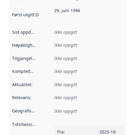
29. juni 1946
Først utgitt
:
Denne datoen sier når dataene i dette datasettet 
Sist oppdatert
:
Ikke oppgitt
Nøyaktighet
:
Ikke oppgitt
Tilgjengelighet
:
Ikke oppgitt
Kompletthet
:
Ikke oppgitt
Aktualitet
:
Ikke oppgitt
Relevans
:
Ikke oppgitt
Geografisk avgrensning
:
Ikke oppgitt
Tidsmessig avgrensning
:
Fra
:
2025-10-