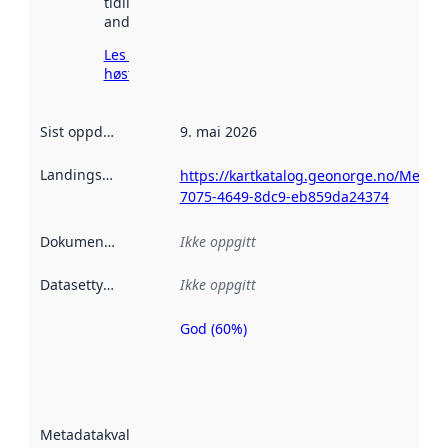
tidligere
andre steder.
Les mer om
høsting her
Sist oppdatert
:
9. mai 2026
Landingsside
:
https://kartkatalog.geonorge.no/Metad
7075-4649-8dc9-eb859da24374
Dokumentasjon
:
Ikke oppgitt
Datasettype
:
Ikke oppgitt
God (60%)
Metadatakvalitet
er en indikator
på hvor godt
datasettene er
beskrevet ved
Metadatakvalitet
:
hjelp