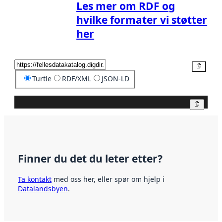
Les mer om RDF og
hvilke formater vi støtter
her
Kopier
Turtle
RDF/XML
JSON-LD
Kopier
Finner du det du leter etter?
Ta kontakt
med oss her, eller spør om hjelp i
Datalandsbyen
.