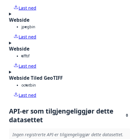
Last ned
Webside
jpeg
bin
Last ned
Webside
tiff
tif
Last ned
Webside Tiled GeoTIFF
octet
bin
Last ned
API-er som tilgjengeliggjør dette
0
datasettet
Ingen registrerte API-er tilgjengeliggjør dette datasettet.