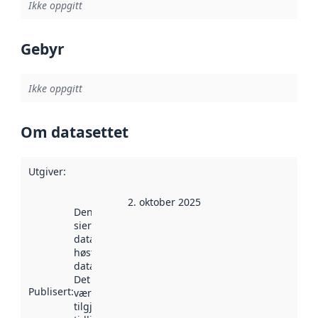
Ikke oppgitt
Gebyr
Ikke oppgitt
Om datasettet
Utgiver
:
2. oktober 2025
Denne datoen
sier når
datasettet ble
høstet av
data.norge.no.
Det kan ha
Publisert
:
vært
tilgjengelig