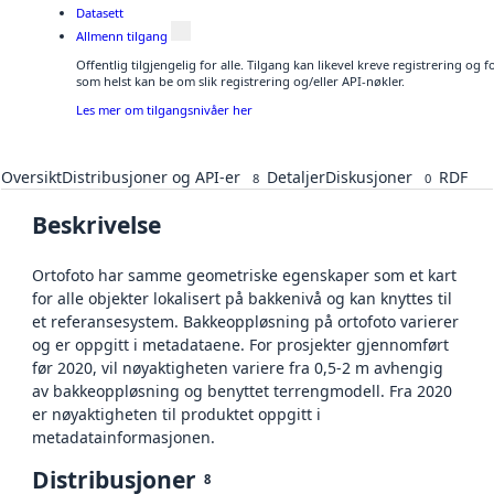
Datasett
Allmenn tilgang
Offentlig tilgjengelig for alle. Tilgang kan likevel kreve registrering og
som helst kan be om slik registrering og/eller API-nøkler.
Les mer om tilgangsnivåer her
Oversikt
Distribusjoner og API-er
Detaljer
Diskusjoner
RDF
8
0
Beskrivelse
Ortofoto har samme geometriske egenskaper som et kart
for alle objekter lokalisert på bakkenivå og kan knyttes til
et referansesystem. Bakkeoppløsning på ortofoto varierer
og er oppgitt i metadataene. For prosjekter gjennomført
før 2020, vil nøyaktigheten variere fra 0,5-2 m avhengig
av bakkeoppløsning og benyttet terrengmodell. Fra 2020
er nøyaktigheten til produktet oppgitt i
metadatainformasjonen.
Distribusjoner
8