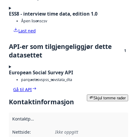
ESS8 - interview time data, edition 1.0
Åpen lisens
csv
Last ned
API-er som tilgjengeliggjør dette
1
datasettet
European Social Survey API
parquet
csv
spss_sav
stata_dta
Gå til API
Skjul tomme rader
Kontaktinformasjon
Kontaktpunkt
:
Nettside
:
Ikke oppgitt