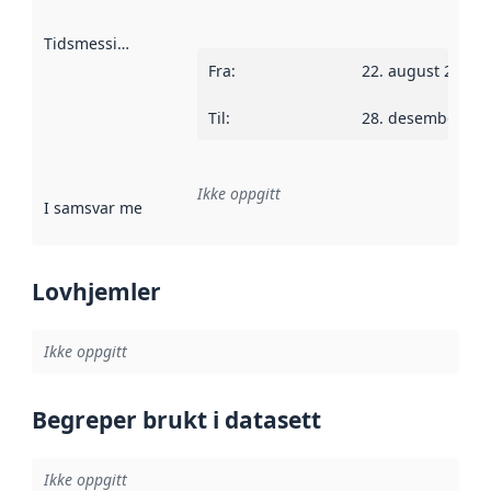
Tidsmessig avgrensning
:
Fra
:
22. august 2016
Til
:
28. desember 20
Ikke oppgitt
I samsvar med
:
Referanse til en implementasjonsregel eller a
Lovhjemler
Ikke oppgitt
Begreper brukt i datasett
Ikke oppgitt