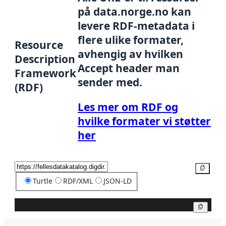
på data.norge.no kan
levere RDF-metadata i
flere ulike formater,
Resource
avhengig av hvilken
Description
Accept header man
Framework
sender med.
(RDF)
Les mer om RDF og
hvilke formater vi støtter
her
Kopier
Turtle
RDF/XML
JSON-LD
Kopier