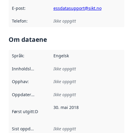
E-post
:
essdatasupport@sikt.no
Telefon
:
Ikke oppgitt
Om dataene
Språk
:
Engelsk
Innholdsleverandører
Ikke oppgitt
:
Opphav
:
Ikke oppgitt
Oppdateringsfrekvens
Ikke oppgitt
:
30. mai 2018
Først utgitt
:
Denne datoen sier når dataene i dette datasettet 
Sist oppdatert
:
Ikke oppgitt