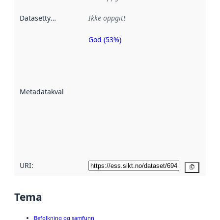
Datasettype
:
Ikke oppgitt
God (53%)
Metadatakvalitet
er en indikator
på hvor godt
datasettene er
beskrevet ved
Metadatakvalitet
:
hjelp
avmetadata.
Les mer om
metadatakvalitet
her
URI:
Kopier
Tema
Befolkning og samfunn