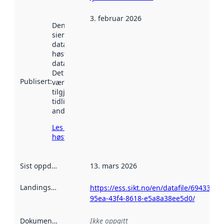
3. februar 2026
Denne datoen
sier når
datasettet ble
høstet av
data.norge.no.
Det kan ha
Publisert
:
vært
tilgjengelig
tidligere
andre steder.
Les mer om
høsting her
Sist oppdatert
:
13. mars 2026
Landingsside
:
https://ess.sikt.no/en/datafile/69433160
95ea-43f4-8618-e5a8a38ee5d0/
Dokumentasjon
:
Ikke oppgitt