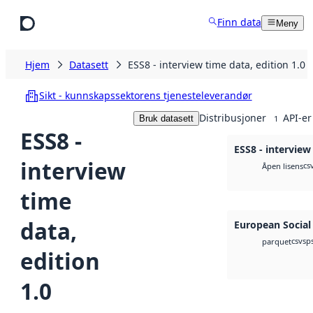
Hopp til hovedinnhold
Finn data
Meny
Hjem
Datasett
ESS8 - interview time data, edition 1.0
Sikt - kunnskapssektorens tjenesteleverandør
Distribusjoner
API-er
Bruk datasett
1
ESS8 -
ESS8 - interview
interview
cs
Åpen lisens
time
data,
European Social
csv
sp
parquet
edition
1.0