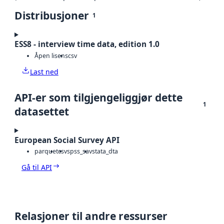
Distribusjoner
1
ESS8 - interview time data, edition 1.0
Åpen lisens
csv
Last ned
API-er som tilgjengeliggjør dette
1
datasettet
European Social Survey API
parquet
csv
spss_sav
stata_dta
Gå til API
Relasjoner til andre ressurser