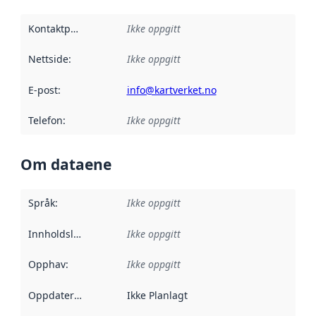
Kontaktpunkt
:
Ikke oppgitt
Nettside
:
Ikke oppgitt
E-post
:
info@kartverket.no
Telefon
:
Ikke oppgitt
Om dataene
Språk
:
Ikke oppgitt
Innholdsleverandører
Ikke oppgitt
:
Opphav
:
Ikke oppgitt
Oppdateringsfrekvens
Ikke Planlagt
: