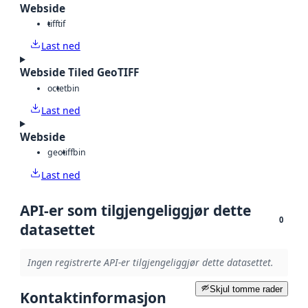
Webside
tiff
tif
Last ned
Webside Tiled GeoTIFF
octet
bin
Last ned
Webside
geotiff
bin
Last ned
API-er som tilgjengeliggjør dette
0
datasettet
Ingen registrerte API-er tilgjengeliggjør dette datasettet.
Skjul tomme rader
Kontaktinformasjon