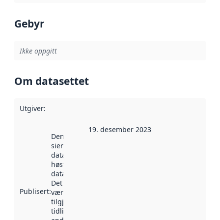
Gebyr
Ikke oppgitt
Om datasettet
Utgiver
:
19. desember 2023
Denne datoen
sier når
datasettet ble
høstet av
data.norge.no.
Det kan ha
Publisert
:
vært
tilgjengelig
tidligere