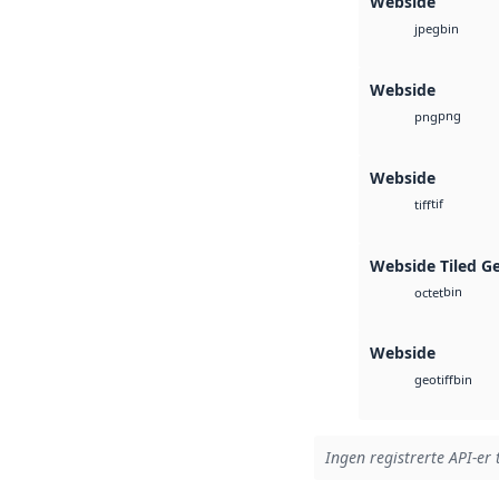
Webside
bin
jpeg
Webside
png
png
Webside
tif
tiff
Webside Tiled G
bin
octet
Webside
bin
geotiff
Ingen registrerte API-er 