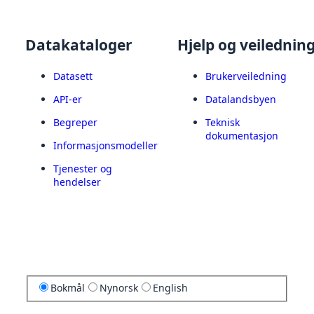
Datakataloger
Hjelp og veilednin
Datasett
Brukerveiledning
API-er
Datalandsbyen
Begreper
Teknisk
dokumentasjon
Informasjonsmodeller
Tjenester og
hendelser
Bokmål
Nynorsk
English