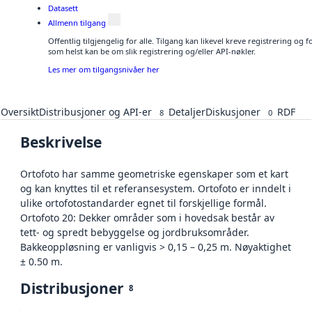
Datasett
Allmenn tilgang
Offentlig tilgjengelig for alle. Tilgang kan likevel kreve registrering og
som helst kan be om slik registrering og/eller API-nøkler.
Les mer om tilgangsnivåer her
Oversikt
Distribusjoner og API-er
Detaljer
Diskusjoner
RDF
8
0
Beskrivelse
Ortofoto har samme geometriske egenskaper som et kart
og kan knyttes til et referansesystem. Ortofoto er inndelt i
ulike ortofotostandarder egnet til forskjellige formål.
Ortofoto 20: Dekker områder som i hovedsak består av
tett- og spredt bebyggelse og jordbruksområder.
Bakkeoppløsning er vanligvis > 0,15 – 0,25 m. Nøyaktighet
± 0.50 m.
Distribusjoner
8