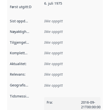
6. juli 1975
Først utgitt
:
Denne datoen sier når dataene i dette datasettet 
Sist oppdatert
:
Ikke oppgitt
Nøyaktighet
:
Ikke oppgitt
Tilgjengelighet
:
Ikke oppgitt
Kompletthet
:
Ikke oppgitt
Aktualitet
:
Ikke oppgitt
Relevans
:
Ikke oppgitt
Geografisk avgrensning
:
Ikke oppgitt
Tidsmessig avgrensning
:
Fra
:
2016-09-
21T00:00:00Z