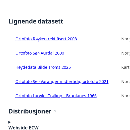
Lignende datasett
Ortofoto Røyken rektifisert 2008
Norg
Ortofoto Sør-Aurdal 2000
Norg
Høydedata Bilde Troms 2025
Kart
Ortofoto Sør-Varanger midlertidig ortofoto 2021
Norg
Ortofoto Larvik - Tjølling - Brunlanes 1966
Norg
Distribusjoner
8
Webside ECW