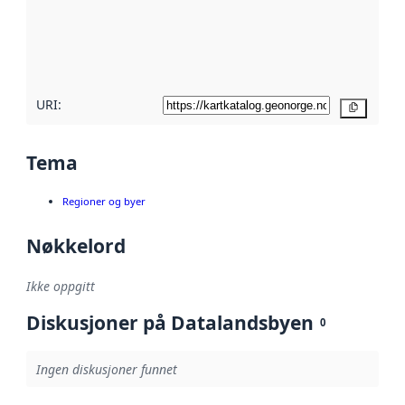
Les mer om
metadatakvalitet
her
URI:
Kopier
Tema
Regioner og byer
Nøkkelord
Ikke oppgitt
Diskusjoner på Datalandsbyen
0
Ingen diskusjoner funnet