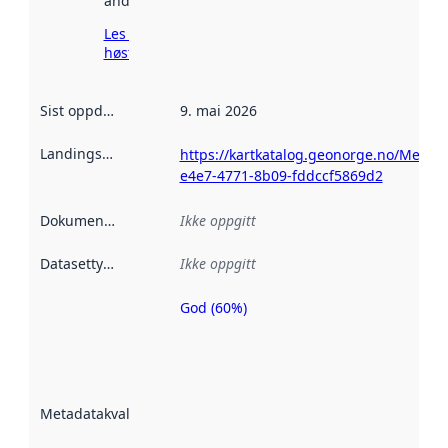
andre steder.
Les mer om
høsting her
Sist oppdatert
:
9. mai 2026
Landingsside
:
https://kartkatalog.geonorge.no/Metad
e4e7-4771-8b09-fddccf5869d2
Dokumentasjon
:
Ikke oppgitt
Datasettype
:
Ikke oppgitt
God (60%)
Metadatakvalitet
er en indikator
på hvor godt
datasettene er
beskrevet ved
Metadatakvalitet
:
hjelp
avmetadata.