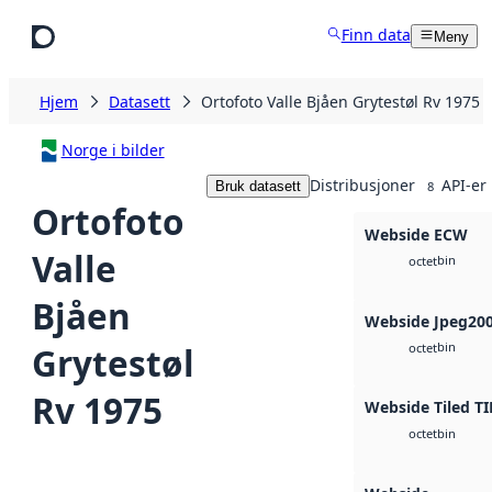
Hopp til hovedinnhold
Finn data
Meny
Hjem
Datasett
Ortofoto Valle Bjåen Grytestøl Rv 1975
Norge i bilder
Distribusjoner
API-er
Bruk datasett
8
Ortofoto
Webside ECW
Valle
bin
octet
Bjåen
Webside Jpeg20
bin
Grytestøl
octet
Rv 1975
Webside Tiled TI
bin
octet