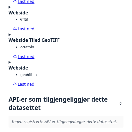
Last ned
Webside
tiff
tif
Last ned
Webside Tiled GeoTIFF
octet
bin
Last ned
Webside
geotiff
bin
Last ned
API-er som tilgjengeliggjør dette
0
datasettet
Ingen registrerte API-er tilgjengeliggjør dette datasettet.