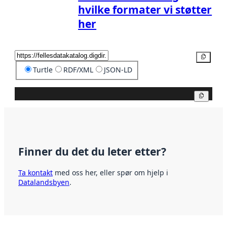
hvilke formater vi støtter
her
Kopier
Turtle
RDF/XML
JSON-LD
Kopier
Finner du det du leter etter?
Ta kontakt
med oss her, eller spør om hjelp i
Datalandsbyen
.