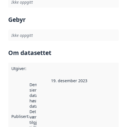
Ikke oppgitt
Gebyr
Ikke oppgitt
Om datasettet
Utgiver
:
19. desember 2023
Denne datoen
sier når
datasettet ble
høstet av
data.norge.no.
Det kan ha
Publisert
:
vært
tilgjengelig