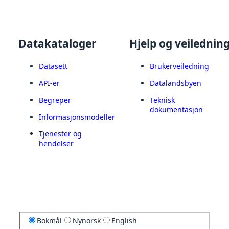
Datakataloger
Hjelp og veilednin
Datasett
Brukerveiledning
API-er
Datalandsbyen
Begreper
Teknisk
dokumentasjon
Informasjonsmodeller
Tjenester og
hendelser
Bokmål
Nynorsk
English