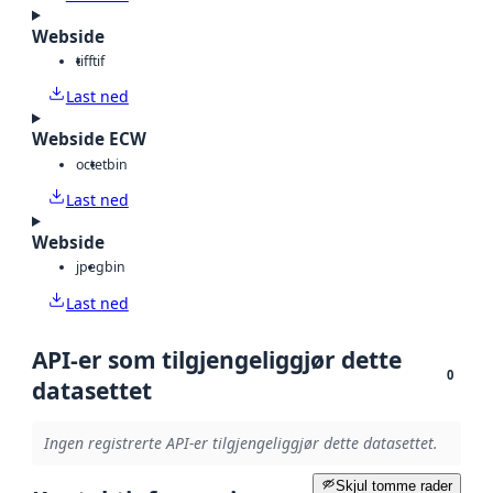
Webside
tiff
tif
Last ned
Webside ECW
octet
bin
Last ned
Webside
jpeg
bin
Last ned
API-er som tilgjengeliggjør dette
0
datasettet
Ingen registrerte API-er tilgjengeliggjør dette datasettet.
Skjul tomme rader