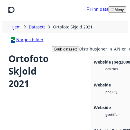
Hopp til hovedinnhold
Finn data
Meny
Hjem
Datasett
Ortofoto Skjold 2021
Norge i bilder
Distribusjoner
API-er
Bruk datasett
8
Ortofoto
Webside Jpeg200
Skjold
bin
octet
2021
Webside
png
png
Webside
bin
geotiff