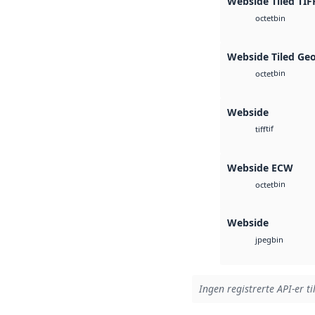
Webside Tiled TIF
bin
octet
Webside Tiled Ge
bin
octet
Webside
tif
tiff
Webside ECW
bin
octet
Webside
bin
jpeg
Ingen registrerte API-er ti