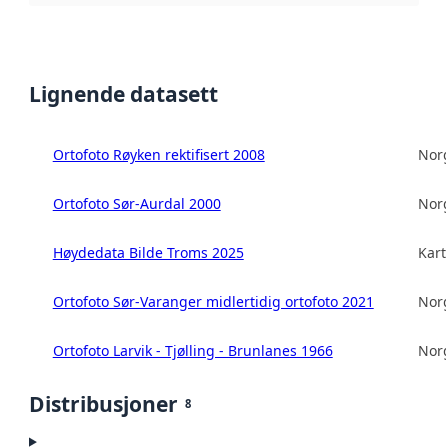
Lignende datasett
Ortofoto Røyken rektifisert 2008
Norg
Ortofoto Sør-Aurdal 2000
Norg
Høydedata Bilde Troms 2025
Kart
Ortofoto Sør-Varanger midlertidig ortofoto 2021
Norg
Ortofoto Larvik - Tjølling - Brunlanes 1966
Norg
Distribusjoner
8