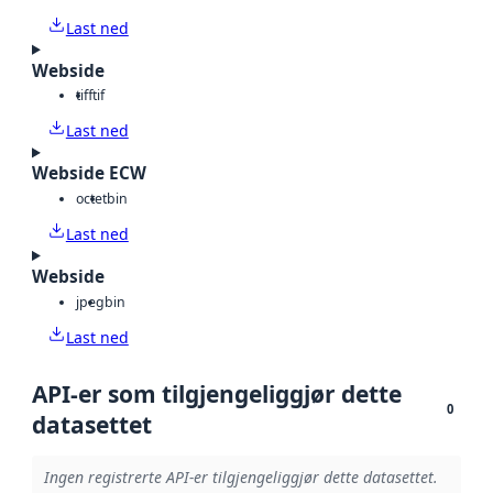
Last ned
Webside
tiff
tif
Last ned
Webside ECW
octet
bin
Last ned
Webside
jpeg
bin
Last ned
API-er som tilgjengeliggjør dette
0
datasettet
Ingen registrerte API-er tilgjengeliggjør dette datasettet.