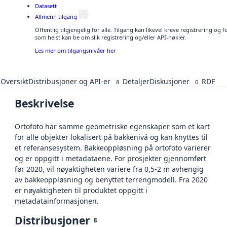
Datasett
Allmenn tilgang
Offentlig tilgjengelig for alle. Tilgang kan likevel kreve registrering og
som helst kan be om slik registrering og/eller API-nøkler.
Les mer om tilgangsnivåer her
Oversikt
Distribusjoner og API-er
Detaljer
Diskusjoner
RDF
8
0
Beskrivelse
Ortofoto har samme geometriske egenskaper som et kart
for alle objekter lokalisert på bakkenivå og kan knyttes til
et referansesystem. Bakkeoppløsning på ortofoto varierer
og er oppgitt i metadataene. For prosjekter gjennomført
før 2020, vil nøyaktigheten variere fra 0,5-2 m avhengig
av bakkeoppløsning og benyttet terrengmodell. Fra 2020
er nøyaktigheten til produktet oppgitt i
metadatainformasjonen.
Distribusjoner
8