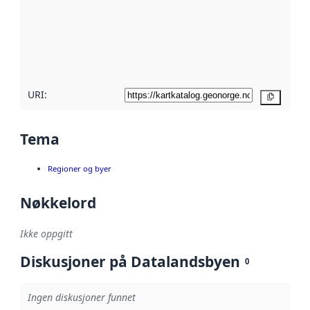
avmetadata.
Les mer om
metadatakvalitet
her
URI:
Kopier
Tema
Regioner og byer
Nøkkelord
Ikke oppgitt
Diskusjoner på Datalandsbyen
0
Ingen diskusjoner funnet