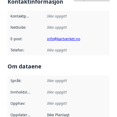
Kontaktinformasjon
Kontaktpunkt
:
Ikke oppgitt
Nettside
:
Ikke oppgitt
E-post
:
info@kartverket.no
Telefon
:
Ikke oppgitt
Om dataene
Språk
:
Ikke oppgitt
Innholdsleverandører
Ikke oppgitt
:
Opphav
:
Ikke oppgitt
Oppdateringsfrekvens
Ikke Planlagt
: