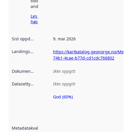
tidligere
andre steder.
Les mer om
høsting her
Sist oppdatert
:
9. mai 2026
Landingsside
:
https://kartkatalog.geonorge.no/Metad
74b1-4cae-b77d-cd1cdc766802
Dokumentasjon
:
Ikke oppgitt
Datasettype
:
Ikke oppgitt
God (60%)
Metadatakvalitet
er en indikator
på hvor godt
datasettene er
beskrevet ved
Metadatakvalitet
:
hjelp