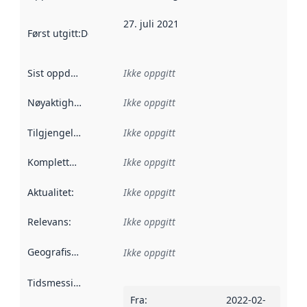
27. juli 2021
Først utgitt
:
Denne datoen sier når dataene i dette datasettet 
Sist oppdatert
:
Ikke oppgitt
Nøyaktighet
:
Ikke oppgitt
Tilgjengelighet
:
Ikke oppgitt
Kompletthet
:
Ikke oppgitt
Aktualitet
:
Ikke oppgitt
Relevans
:
Ikke oppgitt
Geografisk avgrensning
:
Ikke oppgitt
Tidsmessig avgrensning
:
Fra
:
2022-02-