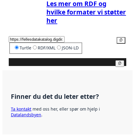
Les mer om RDF og
hvilke formater vi støtter
her
Kopier
Turtle
RDF/XML
JSON-LD
Kopier
Finner du det du leter etter?
Ta kontakt
med oss her, eller spør om hjelp i
Datalandsbyen
.