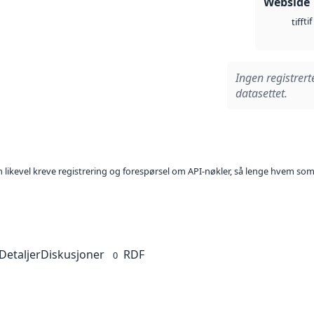
Webside
tif
tiff
Ingen registrert
datasettet.
kan likevel kreve registrering og forespørsel om API-nøkler, så lenge hvem som
Detaljer
Diskusjoner
RDF
0