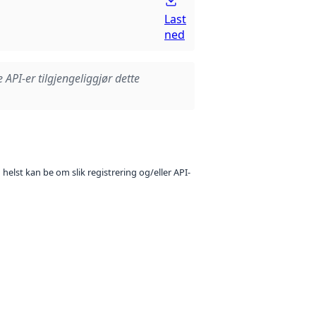
Last
ned
e API-er tilgjengeliggjør dette
 helst kan be om slik registrering og/eller API-