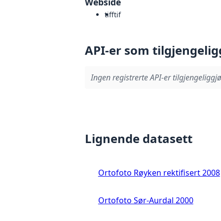
Webside
tiff
tif
API-er som tilgjengelig
Ingen registrerte API-er tilgjengeliggjø
Lignende datasett
Ortofoto Røyken rektifisert 2008
Ortofoto Sør-Aurdal 2000