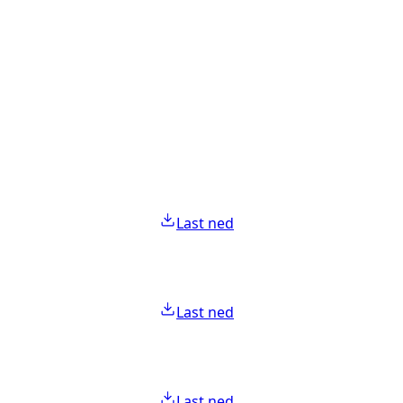
Last ned
Last ned
Last ned