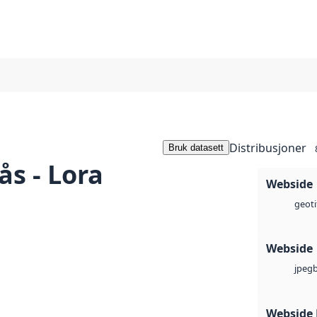
Distribusjoner
Bruk datasett
s - Lora
Webside
geoti
Webside
jpeg
Webside 