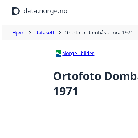
Hopp til hovedinnhold
data.norge.no
Hjem
Datasett
Ortofoto Dombås - Lora 1971
Norge i bilder
Ortofoto Dombå
1971