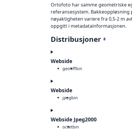
Ortofoto har samme geometriske egen
referansesystem. Bakkeoppløsning på
nøyaktigheten variere fra 0,5-2 m a
oppgitt i metadatainformasjonen.
Distribusjoner
8
Webside
geotiff
bin
Webside
jpeg
bin
Webside Jpeg2000
octet
bin