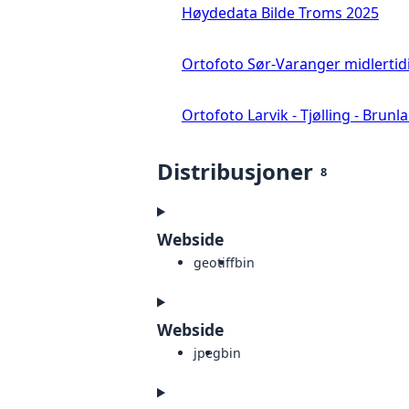
Høydedata Bilde Troms 2025
Ortofoto Sør-Varanger midlertid
Ortofoto Larvik - Tjølling - Brunl
Distribusjoner
8
Webside
geotiff
bin
Webside
jpeg
bin