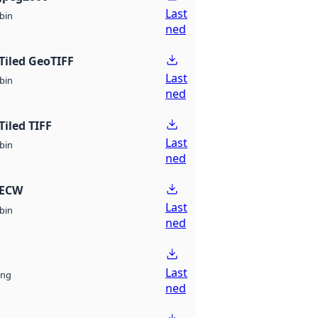
Last
bin
ned
Tiled GeoTIFF
Last
bin
ned
Tiled TIFF
Last
bin
ned
 ECW
Last
bin
ned
Last
ng
ned