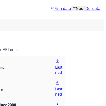
Finn data
Del data
Meny
API-er
8
0
Last
bin
ff
ned
Last
bin
ned
Jpeg2000