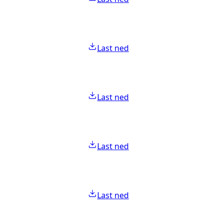
Last ned
Last ned
Last ned
Last ned