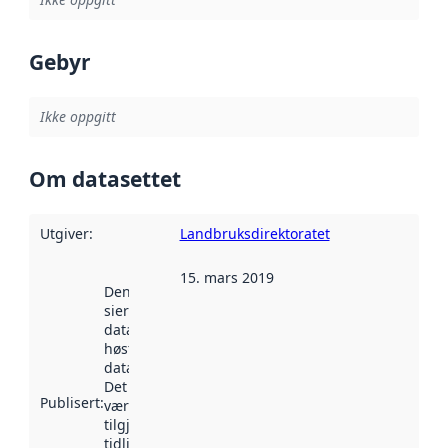
Gebyr
Ikke oppgitt
Om datasettet
Utgiver
:
Landbruksdirektoratet
15. mars 2019
Denne datoen
sier når
datasettet ble
høstet av
data.norge.no.
Det kan ha
Publisert
:
vært
tilgjengelig
tidligere