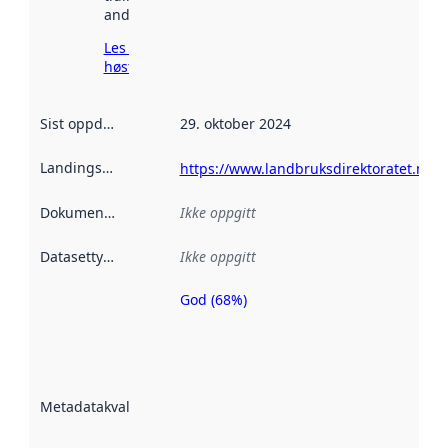
andre steder.
Les mer om
høsting her
Sist oppdatert
:
29. oktober 2024
Landingsside
:
https://www.landbruksdirektoratet.no
Dokumentasjon
:
Ikke oppgitt
Datasettype
:
Ikke oppgitt
God (68%)
Metadatakvalitet
er en indikator
på hvor godt
datasettene er
beskrevet ved
Metadatakvalitet
:
hjelp
avmetadata.