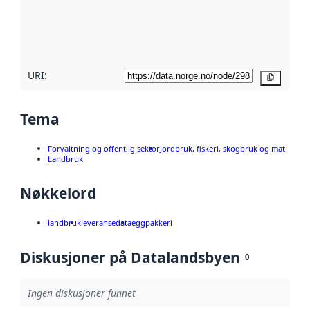
Les mer om
metadatakvalitet
her
URI:
Kopier
Tema
Forvaltning og offentlig sektor
Jordbruk, fiskeri, skogbruk og mat
Landbruk
Nøkkelord
landbruk
leveransedata
eggpakkeri
Diskusjoner på Datalandsbyen
0
Ingen diskusjoner funnet