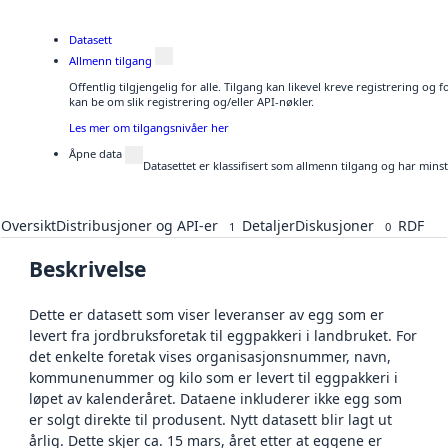
Datasett
Allmenn tilgang
Offentlig tilgjengelig for alle. Tilgang kan likevel kreve registrering o
kan be om slik registrering og/eller API-nøkler.
Les mer om tilgangsnivåer her
Åpne data
Datasettet er klassifisert som allmenn tilgang og har mins
Oversikt
Distribusjoner og API-er
Detaljer
Diskusjoner
RDF
1
0
Beskrivelse
Dette er datasett som viser leveranser av egg som er
levert fra jordbruksforetak til eggpakkeri i landbruket. For
det enkelte foretak vises organisasjonsnummer, navn,
kommunenummer og kilo som er levert til eggpakkeri i
løpet av kalenderåret. Dataene inkluderer ikke egg som
er solgt direkte til produsent. Nytt datasett blir lagt ut
årlig. Dette skjer ca. 15 mars, året etter at eggene er