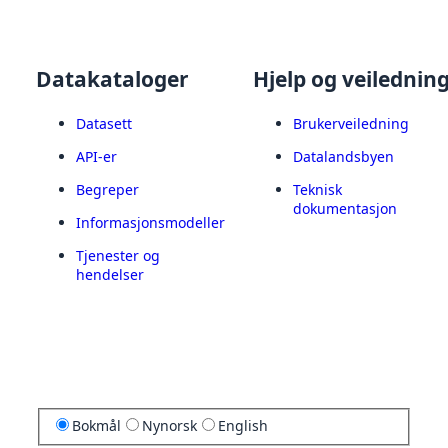
Datakataloger
Hjelp og veilednin
Datasett
Brukerveiledning
API-er
Datalandsbyen
Begreper
Teknisk
dokumentasjon
Informasjonsmodeller
Tjenester og
hendelser
Bokmål
Nynorsk
English