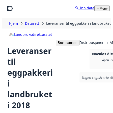
Hopp til hovedinnhold
Finn data
Meny
Hjem
Datasett
Leveranser til eggpakkeri i landbruket 
Landbruksdirektoratet
Distribusjoner
A
Bruk datasett
1
Leveranser
Navnløs dis
til
Åpen lis
eggpakkeri
Ingen registrerte AP
i
landbruket
i 2018