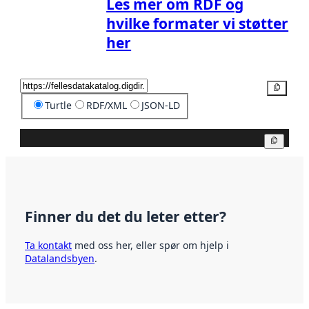
Les mer om RDF og
hvilke formater vi støtter
her
Kopier
Turtle
RDF/XML
JSON-LD
Kopier
Finner du det du leter etter?
Ta kontakt
med oss her, eller spør om hjelp i
Datalandsbyen
.