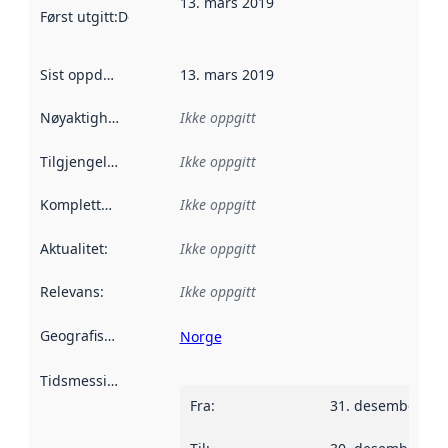
13. mars 2019
Først utgitt
:
Denne datoen sier når dataene i dette datasettet 
Sist oppdatert
:
13. mars 2019
Nøyaktighet
:
Ikke oppgitt
Tilgjengelighet
:
Ikke oppgitt
Kompletthet
:
Ikke oppgitt
Aktualitet
:
Ikke oppgitt
Relevans
:
Ikke oppgitt
Geografisk avgrensning
:
Norge
Tidsmessig avgrensning
:
Fra
:
31. desember 20