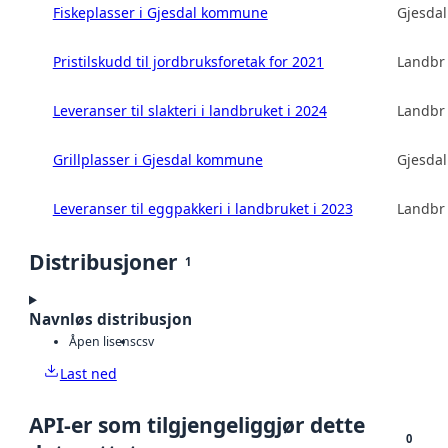
Fiskeplasser i Gjesdal kommune
Gjesda
Pristilskudd til jordbruksforetak for 2021
Landbru
Leveranser til slakteri i landbruket i 2024
Landbru
Grillplasser i Gjesdal kommune
Gjesda
Leveranser til eggpakkeri i landbruket i 2023
Landbru
Distribusjoner
1
Navnløs distribusjon
Åpen lisens
csv
Last ned
API-er som tilgjengeliggjør dette
0