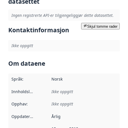
datasettet
Ingen registrerte API-er tilgjengeliggjør dette datasettet.
Skjul tomme rader
Kontaktinformasjon
Ikke oppgitt
Om dataene
Språk
:
Norsk
Innholdsleverandører
Ikke oppgitt
:
Opphav
:
Ikke oppgitt
Oppdateringsfrekvens
Årlig
: