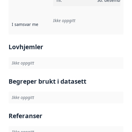
Til
:
30. desember 20
Ikke oppgitt
I samsvar med
:
Referanse til en implementasjonsregel eller a
Lovhjemler
Ikke oppgitt
Begreper brukt i datasett
Ikke oppgitt
Referanser
Ikke oppgitt