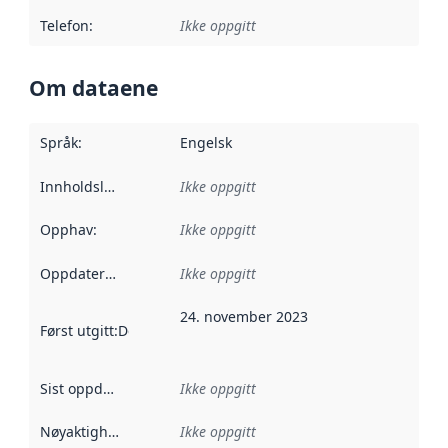
Telefon
:
Ikke oppgitt
Om dataene
Språk
:
Engelsk
Innholdsleverandører
Ikke oppgitt
:
Opphav
:
Ikke oppgitt
Oppdateringsfrekvens
Ikke oppgitt
:
24. november 2023
Først utgitt
:
Denne datoen sier når dataene i dette datasettet 
Sist oppdatert
:
Ikke oppgitt
Nøyaktighet
:
Ikke oppgitt