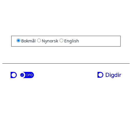
Bokmål
Nynorsk
English
en tjeneste fra