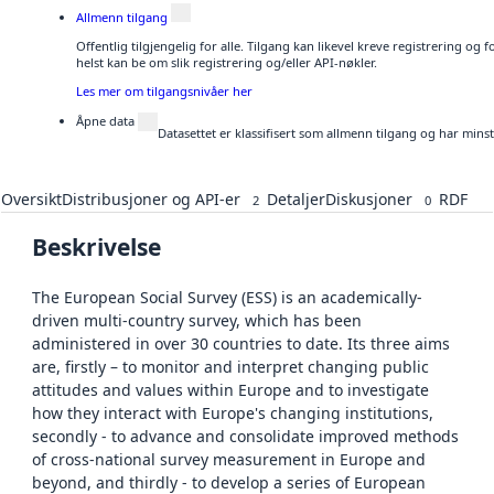
Allmenn tilgang
Offentlig tilgjengelig for alle. Tilgang kan likevel kreve registrering o
helst kan be om slik registrering og/eller API-nøkler.
Les mer om tilgangsnivåer her
Åpne data
Datasettet er klassifisert som allmenn tilgang og har mins
Oversikt
Distribusjoner og API-er
Detaljer
Diskusjoner
RDF
2
0
Beskrivelse
The European Social Survey (ESS) is an academically-
driven multi-country survey, which has been
administered in over 30 countries to date. Its three aims
are, firstly – to monitor and interpret changing public
attitudes and values within Europe and to investigate
how they interact with Europe's changing institutions,
secondly - to advance and consolidate improved methods
of cross-national survey measurement in Europe and
beyond, and thirdly - to develop a series of European