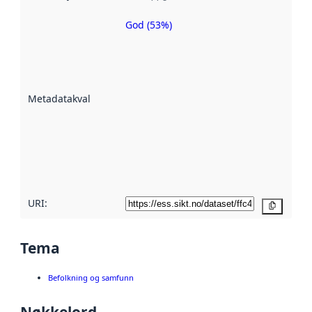
God (53%)
Metadatakvalitet
er en indikator
på hvor godt
datasettene er
beskrevet ved
Metadatakvalitet
:
hjelp
avmetadata.
Les mer om
metadatakvalitet
her
URI:
Kopier
Tema
Befolkning og samfunn
Nøkkelord