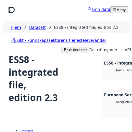
Hopp til hovedinnhold
Finn data
Meny
Hjem
Datasett
ESS8 - integrated file, edition 2.3
Sikt - kunnskapssektorens tjenesteleverandør
Distribusjoner
API
Bruk datasett
1
ESS8 -
ESS8 - integra
integrated
Åpen lisen
file,
edition 2.3
European Soci
cs
parquet
Datasett