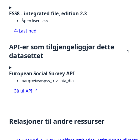
ESS8 - integrated file, edition 2.3
Åpen lisens
csv
Last ned
API-er som tilgjengeliggjør dette
1
datasettet
European Social Survey API
parquet
csv
spss_sav
stata_dta
Gå til API
Relasjoner til andre ressurser