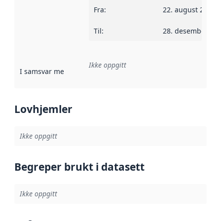
Fra
:
22. august 2016
Til
:
28. desember 20
Ikke oppgitt
I samsvar med
:
Referanse til en implementasjonsregel eller a
Lovhjemler
Ikke oppgitt
Begreper brukt i datasett
Ikke oppgitt