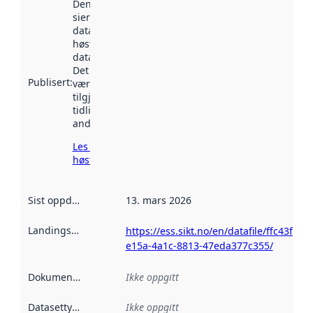
Denne datoen
sier når
datasettet ble
høstet av
data.norge.no.
Det kan ha
Publisert
:
vært
tilgjengelig
tidligere
andre steder.
Les mer om
høsting her
Sist oppdatert
:
13. mars 2026
Landingsside
:
https://ess.sikt.no/en/datafile/ffc43f48-
e15a-4a1c-8813-47eda377c355/
Dokumentasjon
:
Ikke oppgitt
Datasettype
:
Ikke oppgitt