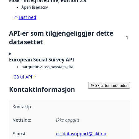
ESS8 - integrated file, edition 2.3
Åpen lisens
csv
Last ned
API-er som tilgjengeliggjør dette
1
datasettet
European Social Survey API
parquet
csv
spss_sav
stata_dta
Gå til API
Skjul tomme rader
Kontaktinformasjon
Kontaktpunkt
:
Nettside
:
Ikke oppgitt
E-post
:
essdatasupport@sikt.no