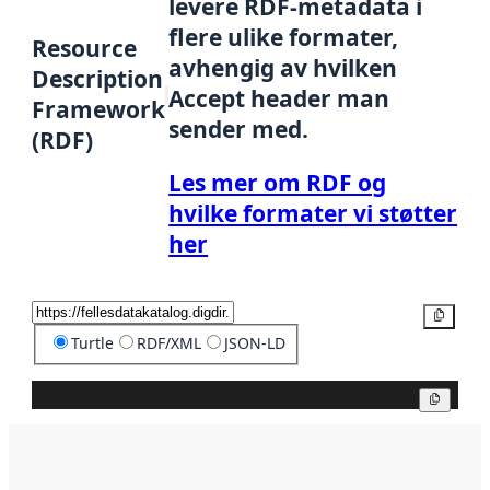
levere RDF-metadata i
flere ulike formater,
Resource
avhengig av hvilken
Description
Accept header man
Framework
sender med.
(RDF)
Les mer om RDF og
hvilke formater vi støtter
her
Kopier
Turtle
RDF/XML
JSON-LD
Kopier