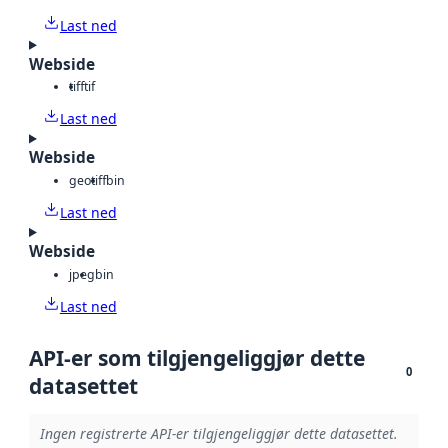
Last ned
Webside
tiff
tif
Last ned
Webside
geotiff
bin
Last ned
Webside
jpeg
bin
Last ned
API-er som tilgjengeliggjør dette
0
datasettet
Ingen registrerte API-er tilgjengeliggjør dette datasettet.