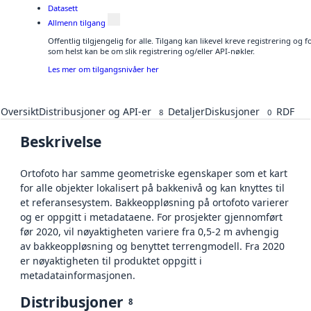
Datasett
Allmenn tilgang
Offentlig tilgjengelig for alle. Tilgang kan likevel kreve registrering og
som helst kan be om slik registrering og/eller API-nøkler.
Les mer om tilgangsnivåer her
Oversikt
Distribusjoner og API-er
Detaljer
Diskusjoner
RDF
8
0
Beskrivelse
Ortofoto har samme geometriske egenskaper som et kart
for alle objekter lokalisert på bakkenivå og kan knyttes til
et referansesystem. Bakkeoppløsning på ortofoto varierer
og er oppgitt i metadataene. For prosjekter gjennomført
før 2020, vil nøyaktigheten variere fra 0,5-2 m avhengig
av bakkeoppløsning og benyttet terrengmodell. Fra 2020
er nøyaktigheten til produktet oppgitt i
metadatainformasjonen.
Distribusjoner
8