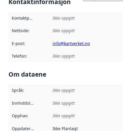
Kontaktinformasjon
Kontaktpunkt
:
Ikke oppgitt
Nettside
:
Ikke oppgitt
E-post
:
info@kartverket.no
Telefon
:
Ikke oppgitt
Om dataene
Språk
:
Ikke oppgitt
Innholdsleverandører
Ikke oppgitt
:
Opphav
:
Ikke oppgitt
Oppdateringsfrekvens
Ikke Planlagt
: