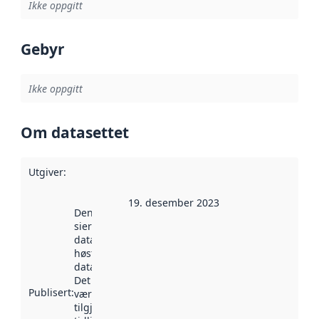
Ikke oppgitt
Gebyr
Ikke oppgitt
Om datasettet
Utgiver
:
19. desember 2023
Denne datoen
sier når
datasettet ble
høstet av
data.norge.no.
Det kan ha
Publisert
:
vært
tilgjengelig