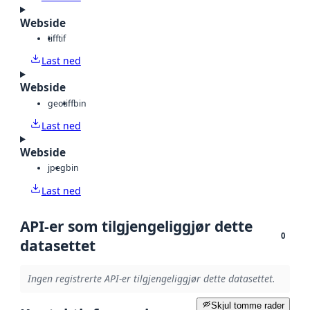
Webside
tiff
tif
Last ned
Webside
geotiff
bin
Last ned
Webside
jpeg
bin
Last ned
API-er som tilgjengeliggjør dette
0
datasettet
Ingen registrerte API-er tilgjengeliggjør dette datasettet.
Skjul tomme rader