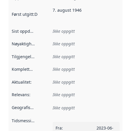
7. august 1946
Først utgitt
:
Denne datoen sier når dataene i dette datasettet 
Sist oppdatert
:
Ikke oppgitt
Nøyaktighet
:
Ikke oppgitt
Tilgjengelighet
:
Ikke oppgitt
Kompletthet
:
Ikke oppgitt
Aktualitet
:
Ikke oppgitt
Relevans
:
Ikke oppgitt
Geografisk avgrensning
:
Ikke oppgitt
Tidsmessig avgrensning
:
Fra
:
2023-06-