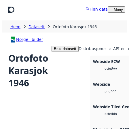
Hopp til hovedinnhold
Finn data
Meny
Hjem
Datasett
Ortofoto Karasjok 1946
Norge i bilder
Distribusjoner
API-er
Bruk datasett
8
Ortofoto
Webside ECW
Karasjok
bin
octet
1946
Webside
png
png
Webside Tiled Ge
bin
octet