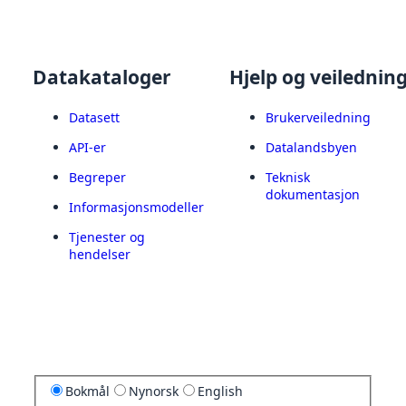
Datakataloger
Hjelp og veilednin
Datasett
Brukerveiledning
API-er
Datalandsbyen
Begreper
Teknisk
dokumentasjon
Informasjonsmodeller
Tjenester og
hendelser
Bokmål
Nynorsk
English