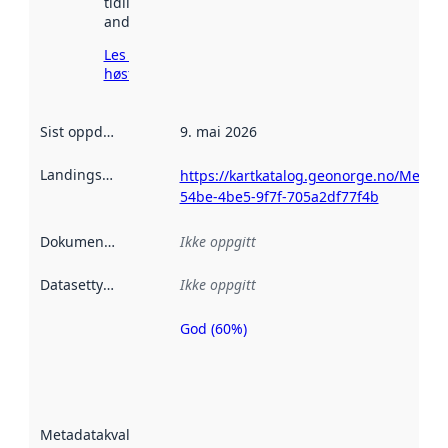
tidligere
andre steder.
Les mer om
høsting her
Sist oppdatert
:
9. mai 2026
Landingsside
:
https://kartkatalog.geonorge.no/Metad
54be-4be5-9f7f-705a2df77f4b
Dokumentasjon
:
Ikke oppgitt
Datasettype
:
Ikke oppgitt
God (60%)
Metadatakvalitet
er en indikator
på hvor godt
datasettene er
beskrevet ved
Metadatakvalitet
:
hjelp