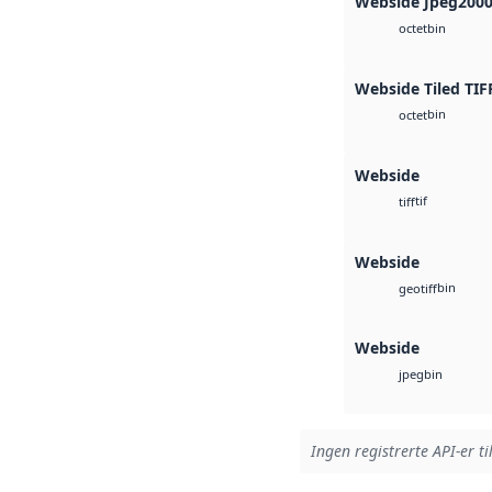
Webside Jpeg200
bin
octet
Webside Tiled TIF
bin
octet
Webside
tif
tiff
Webside
bin
geotiff
Webside
bin
jpeg
Ingen registrerte API-er ti