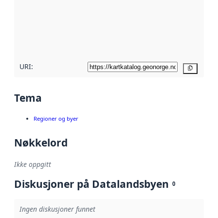
avmetadata.
Les mer om
metadatakvalitet
her
URI:
Kopier
Tema
Regioner og byer
Nøkkelord
Ikke oppgitt
Diskusjoner på Datalandsbyen
0
Ingen diskusjoner funnet