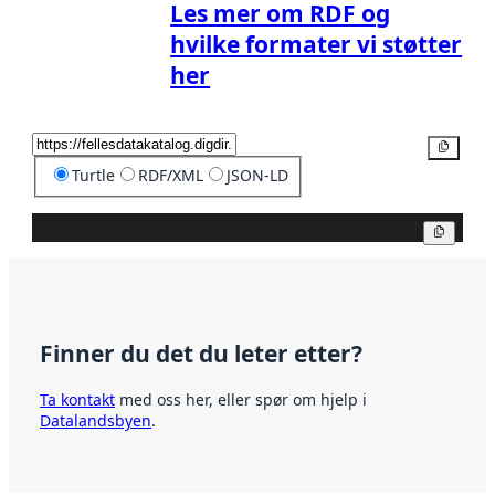
Les mer om RDF og
hvilke formater vi støtter
her
Kopier
Turtle
RDF/XML
JSON-LD
Kopier
Finner du det du leter etter?
Ta kontakt
med oss her, eller spør om hjelp i
Datalandsbyen
.