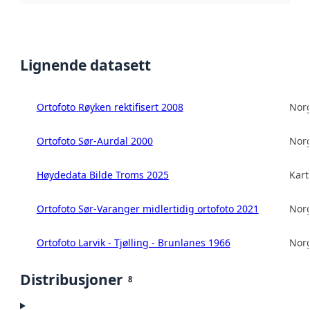
Lignende datasett
Ortofoto Røyken rektifisert 2008
Norg
Ortofoto Sør-Aurdal 2000
Norg
Høydedata Bilde Troms 2025
Kart
Ortofoto Sør-Varanger midlertidig ortofoto 2021
Norg
Ortofoto Larvik - Tjølling - Brunlanes 1966
Norg
Distribusjoner
8